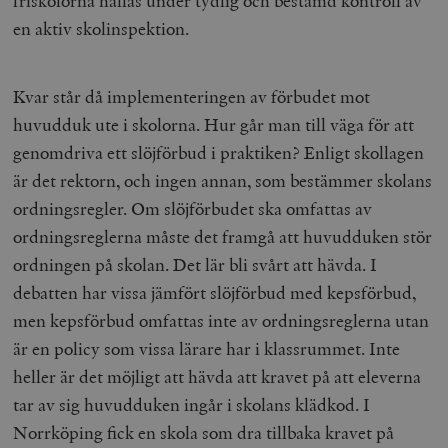
friskolorna hållas under tydlig och bestämd kontroll av
en aktiv skolinspektion.
Marknadsföring
Funktioner
Strikt nödvändiga kakor tillåter
kärnwebbplatsfunktioner som användarinloggning
Kvar står då implementeringen av förbudet mot
och kontohantering. Webbplatsen kan inte användas
ordentligt utan strikt nödvändiga cookies.
huvudduk ute i skolorna. Hur går man till väga för att
Leverantör
genomdriva ett slöjförbud i praktiken? Enligt skollagen
Namn
U
/ Domän
är det rektorn, och ingen annan, som bestämmer skolans
woocommerce_cart_hash
Automattic
S
Inc.
ordningsregler. Om slöjförbudet ska omfattas av
timbro.se
ordningsreglerna måste det framgå att huvudduken stör
ordningen på skolan. Det lär bli svårt att hävda. I
_hjFirstSeen
Hotjar Ltd
debatten har vissa jämfört slöjförbud med kepsförbud,
.timbro.se
m
men kepsförbud omfattas inte av ordningsreglerna utan
är en policy som vissa lärare har i klassrummet. Inte
heller är det möjligt att hävda att kravet på att eleverna
tar av sig huvudduken ingår i skolans klädkod. I
Norrköping fick en skola som dra tillbaka kravet på