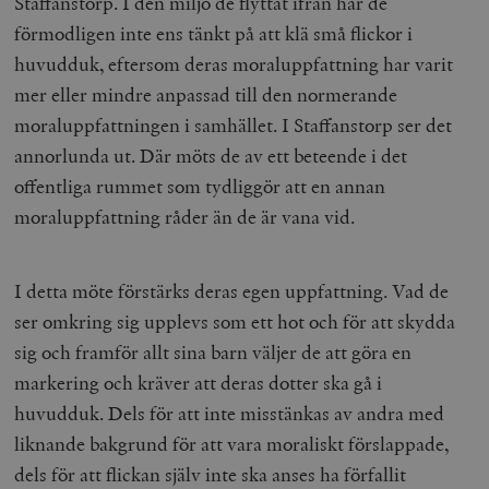
Staffanstorp. I den miljö de flyttat ifrån har de
förmodligen inte ens tänkt på att klä små flickor i
huvudduk, eftersom deras moraluppfattning har varit
mer eller mindre anpassad till den normerande
moraluppfattningen i samhället. I Staffanstorp ser det
annorlunda ut. Där möts de av ett beteende i det
offentliga rummet som tydliggör att en annan
moraluppfattning råder än de är vana vid.
I detta möte förstärks deras egen uppfattning. Vad de
ser omkring sig upplevs som ett hot och för att skydda
sig och framför allt sina barn väljer de att göra en
markering och kräver att deras dotter ska gå i
huvudduk. Dels för att inte misstänkas av andra med
liknande bakgrund för att vara moraliskt förslappade,
dels för att flickan själv inte ska anses ha förfallit