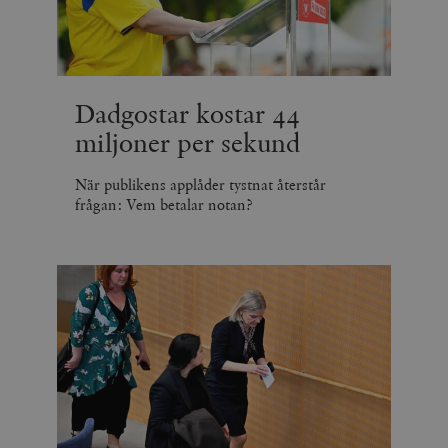
Dadgostar kostar 44
miljoner per sekund
När publikens applåder tystnat återstår
frågan: Vem betalar notan?