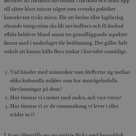
Beslutet att förbjuda huvudduk i förskola och skola upp
till sjätte klass missar något som svenska politiker
konsekvent tycks missa. För att beslut eller lagförslag
rörande integration ska bli användbara och få önskad
effekt behöver bland annat tre grundläggande aspekter
finnas med i underlaget för bedömning. Det gäller helt
enkelt att kunna hålla flera tankar i huvudet samtidigt.
Vad händer med människor som förflyttar sig mellan
olika kulturella miljöer som har motsägelsefulla
förväntningar på dem?
Hur formas vi i mötet med andra, och vice versa?
Hur formas vi av de sammanhang vi lever i eller
träder in i?
Låt oss föreställa oss en sexårig flicka med huvudduk