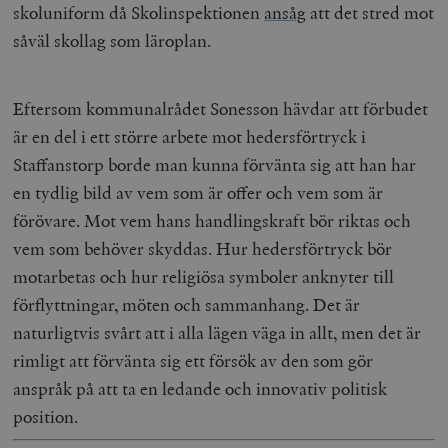
skoluniform då Skolinspektionen
ansåg
att det stred mot
woocommerce_items_in_cart
Automattic
S
såväl skollag som läroplan.
Inc.
timbro.se
Eftersom kommunalrådet Sonesson hävdar att förbudet
är en del i ett större arbete mot hedersförtryck i
wp_woocommerce_session_[abcdef0123456789]
timbro.se
2
{32}
Staffanstorp borde man kunna förvänta sig att han har
__cf_bm
Cloudflare
en tydlig bild av vem som är offer och vem som är
Inc.
m
.myfonts.net
förövare. Mot vem hans handlingskraft bör riktas och
vem som behöver skyddas. Hur hedersförtryck bör
motarbetas och hur religiösa symboler anknyter till
förflyttningar, möten och sammanhang. Det är
naturligtvis svårt att i alla lägen väga in allt, men det är
rimligt att förvänta sig ett försök av den som gör
anspråk på att ta en ledande och innovativ politisk
_hjAbsoluteSessionInProgress
Hotjar Ltd
.timbro.se
m
position.