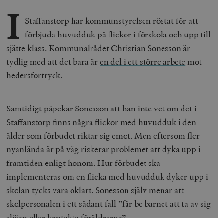
I
Staffanstorp har kommunstyrelsen röstat för att
förbjuda huvudduk på flickor i förskola och upp till
sjätte klass. Kommunalrådet Christian Sonesson är
tydlig med att det bara är
en del i ett större arbete
mot
hedersförtryck.
Samtidigt påpekar Sonesson att han inte vet om det i
Staffanstorp finns några flickor med huvudduk i den
ålder som förbudet riktar sig emot. Men eftersom fler
nyanlända är på väg riskerar problemet att dyka upp i
framtiden enligt honom. Hur förbudet ska
implementeras om en flicka med huvudduk dyker upp i
skolan tycks vara oklart. Sonesson själv
menar
att
skolpersonalen i ett sådant fall ”får be barnet att ta av sig
slöjan eller kontakta föräldrarna”.