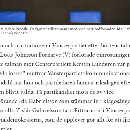
ets ledare Nooshi Dadgostar tillsammans med vice partiordföranden Ida Gab
k Henriksson/TT
an och frustrationen i Vänsterpartiet efter höstens tal
 Lotta Johnsson Fornarve (V) förlorade omröstninge
ice talman mot Centerpartiets Kerstin Lundgren var p
ävla losers” muttrar Vänsterpartiets kommunikations
ndahl när hon och partiledaren lämnar riksdagen efte
 blivit valda. På partikansliet möts de av vice
förande Ida Gabrielsson som stämmer in i klagosånge
tor alltså” slår Gabrielsson fast. Fittorna är i Vänsterpa
ialdemokraterna, som de upplever gör allt för att fjä
rtiet.