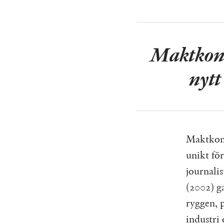
Maktkonc
nytt
Maktkonc
unikt för
journali
(2002) ga
ryggen, 
industri