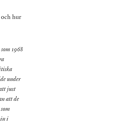
r och hur
n som 1968
ra
itiska
odde under
tt just
an att de
r som
in i