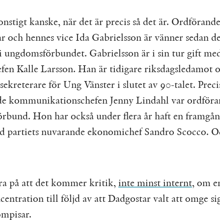
onstigt kanske, när det är precis så det är. Ordförand
r och hennes vice Ida Gabrielsson är vänner sedan d
i ungdomsförbundet. Gabrielsson är i sin tur gift me
efen Kalle Larsson. Han är tidigare riksdagsledamot 
ekreterare för Ung Vänster i slutet av 90-talet. Preci
e kommunikationschefen Jenny Lindahl var ordföra
rbund. Hon har också under flera år haft en framgån
 partiets nuvarande ekonomichef Sandro Scocco. O
ra på att det kommer kritik,
inte minst internt
, om e
entration till följd av att Dadgostar valt att omge s
ompisar.