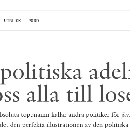
UTBLICK
PODD
politiska ade
ss alla till los
bsoluta toppnamn kallar andra politiker för jävl
 det den perfekta illustrationen av den politiska