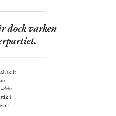
r dock varken
erpartiet.
särskilt
dan
 adeln
stik i
gens