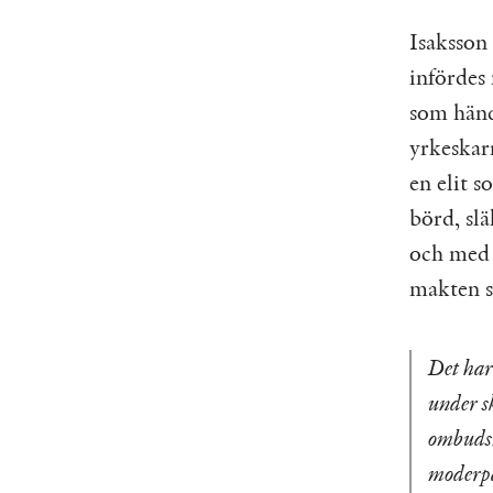
Isaksson
infördes
som händ
yrkeskarr
en elit s
börd, slä
och med 
makten s
Det har
under s
ombudsm
moderpar