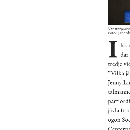
Vänsterparti
Foto: Janeri
I
lsk
där
tredje v
”Vilka j
Jenny Li
talmännen
partiord
jävla fit
ögon Soc
Centerpa