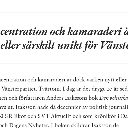
entration och kamaraderi ä
 eller särskilt unikt för Vänst
entration och kamaraderi är dock varken nytt eller 
 Vänsterpartiet. Tvärtom. I dag är det drygt 20 år se
sten och författaren Anders Isakssons bok
Den politiska
vs ut. Isaksson hade då decennier av politisk journali
på SR Ekot och SVT Aktuellt och som krönikör i Da
 och Dagens Nyheter. I boken skildrar Isaksson de