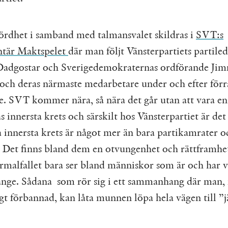
ördhet i samband med talmansvalet skildras i
SVT:s
tär Maktspelet
där man följt Vänsterpartiets partile
adgostar och Sverigedemokraternas ordförande Ji
och deras närmaste medarbetare under och efter förra
se. SVT kommer nära, så nära det går utan att vara en
s innersta krets och särskilt hos Vänsterpartiet är det
a innersta krets är något mer än bara partikamrater o
. Det finns bland dem en otvungenhet och rättframh
rmalfallet bara ser bland människor som är och har v
änge. Sådana som rör sig i ett sammanhang där man,
igt förbannad, kan låta munnen löpa hela vägen till ”j