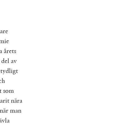
dare
mmie
 årets
 del av
 tydligt
ch
et som
arit nära
 när man
ävla