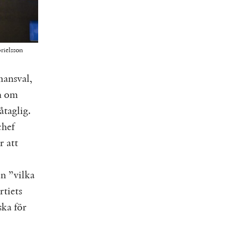
rielsson
mansval,
n om
åtaglig.
chef
r att
n ”vilka
rtiets
ska för