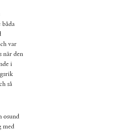
e
e båda
d
och var
s när den
nde i
gsrik
ch så
n osund
ig med