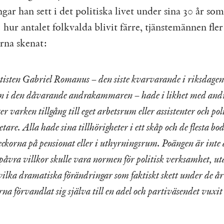
gar han sett i det politiska livet under sina 30 år som
 hur antalet folkvalda blivit färre, tjänstemännen fle
rna skenat:
tisten Gabriel Romanus – den siste kvarvarande i riksdage
in i den dåvarande andrakammaren – hade i likhet med and
r varken tillgång till eget arbetsrum eller assistenter och pol
are. Alla hade sina tillhörigheter i ett skåp och de flesta b
eckorna på pensionat eller i uthyrningsrum. Poängen är inte a
påvra villkor skulle vara normen för politisk verksamhet, ut
 vilka dramatiska förändringar som faktiskt skett under de å
rna förvandlat sig själva till en adel och partiväsendet vuxit 