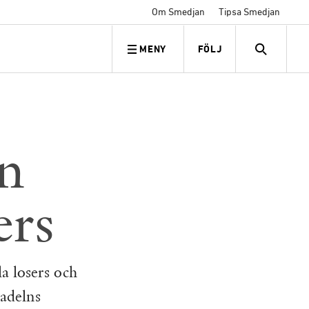
Om Smedjan
Tipsa Smedjan
MENY
FÖLJ
FÖLJ OSS
SEARCH
ln
ers
a losers och
 adelns