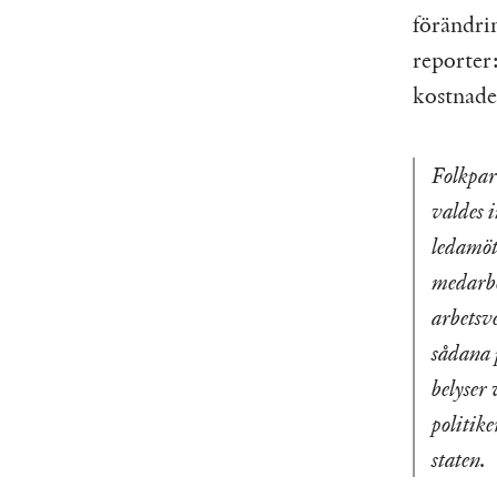
förändrin
reporter:
kostnade
Folkpar
valdes 
ledamöte
medarbet
arbetsv
sådana 
belyser
politike
staten.