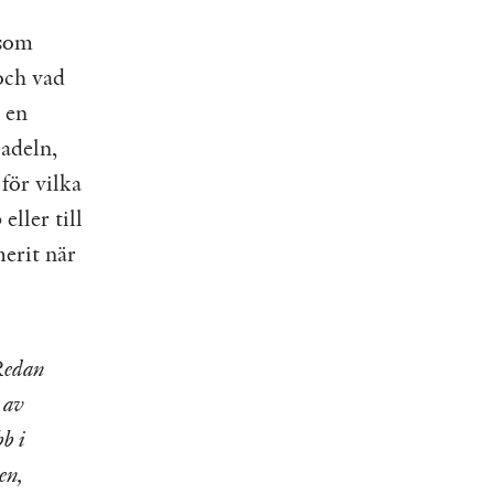
 som
och vad
 en
 adeln,
för vilka
eller till
erit när
 Redan
 av
bb i
en,