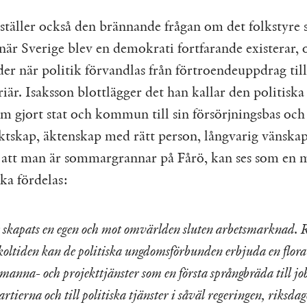
 ställer också den brännande frågan om det folkstyre
 när Sverige blev en demokrati fortfarande existerar, 
er när politik förvandlas från förtroendeuppdrag till
iär. Isaksson blottlägger det han kallar den politiska
om gjort stat och kommun till sin försörjningsbas och 
ktskap, äktenskap med rätt person, långvarig vänskap 
att man är sommargrannar på Fårö, kan ses som en m
ka fördelas:
 skapats en egen och mot omvärlden sluten arbetsmarknad.
koltiden kan de politiska ungdomsförbunden erbjuda en flora
anna- och projekttjänster som en första språngbräda till jo
tierna och till politiska tjänster i såväl regeringen, riksdag