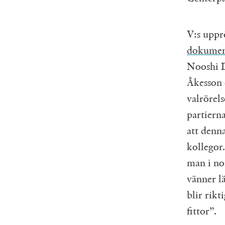
V:s uppr
dokumen
Nooshi D
Åkesson 
valrörel
partierna
att denn
kollegor
man i no
vänner l
blir rikt
fittor”.