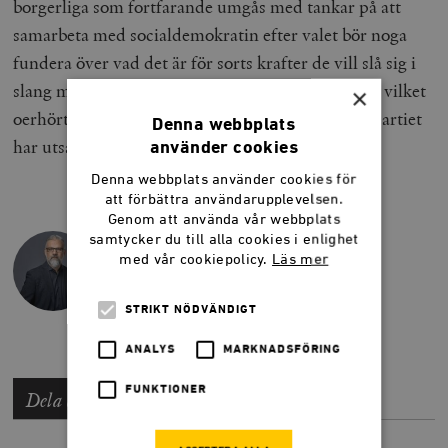
borgerliga som fortfarande umgås med tankar på att
samarbeta med socialdemokratin efter valet bör noga
fundera över vad det är för sorts krafter de vill slå sig i
slang med. Men framför allt måste väljarna förstå vilket
×
oerhört bedrägeri Socialdemokraterna och Miljöpartiet
Denna webbplats
har utsatt dem för.
använder cookies
Denna webbplats använder cookies för
att förbättra användarupplevelsen.
Genom att använda vår webbplats
samtycker du till alla cookies i enlighet
JOHAN INGERÖ
med vår cookiepolicy.
Läs mer
USA-kännare och senior konsult på The
Labyrinth.
STRIKT NÖDVÄNDIGT
ANALYS
MARKNADSFÖRING
FUNKTIONER
Dela artikeln