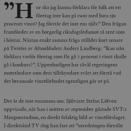
”H
ur ska jag kunna förklara för folk att ett
företag inte kan gå runt med bara sju
procents vinst? Jag förstår det inte ens själv.” Den frågan
framfördes av en borgerlig riksdagsledamot så sent som
i höstas. Nästan exakt samma fråga ställdes kort senare
på Twitter av Aftonbladets Anders Lindberg: ”
Kan nån
förklara varför företag som får gå 7 procent i vinst skulle
gå i konkurs?
”. Uppenbarligen har såväl regeringens
motståndare som dess tillskyndare svårt att förstå vad
det beramade vinstförbudet egentligen går ut på.
Det är de inte ensamma om. Självaste Stefan Löfven
uppvisade, när han i mitten av september gästade SVT:s
Morgonstudion, en direkt felaktig bild av vinstförslaget.
I direktsänd TV slog han fast att ”utredningen föreslår