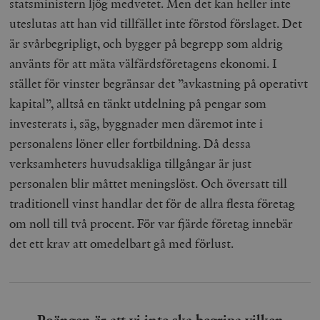
statsministern ljög medvetet. Men det kan heller inte
uteslutas att han vid tillfället inte förstod förslaget. Det
är svårbegripligt, och bygger på begrepp som aldrig
använts för att mäta välfärdsföretagens ekonomi. I
stället för vinster begränsar det ”avkastning på operativt
kapital”, alltså en tänkt utdelning på pengar som
investerats i, säg, byggnader men däremot inte i
personalens löner eller fortbildning. Då dessa
verksamheters huvudsakliga tillgångar är just
personalen blir måttet meningslöst. Och översatt till
traditionell vinst handlar det för de allra flesta företag
om noll till två procent. För var fjärde företag innebär
det ett krav att omedelbart gå med förlust.
Poängen är att vi inte ska begripa vilken