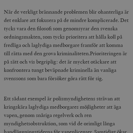
När de verkligt brännande problemen blir ohanterliga är
det enklare att fokusera på de mindre komplicerade. Det
tycks vara den filosofi som genomsyrar den svenska
ordningsmakten, som tycks prioritera att hålla koll på
fredliga och laglydiga medborgare framför att komma
till rätta med den grova kriminaliteten.Prioriteringen är
på sätt och vis begriplig: det är mycket otäckare att
konfrontera tungt beväpnade kriminella än vanliga
svenssons som bara försöker göra rätt för sig.
Ett sådant exempel är polismyndighetens strävan att
kringskära laglydiga medborgares möjligheter att äga
vapen, genom snåriga regelverk och ren
myndighetsobstruktion, som vid de orimligt långa
handläggningstiderna för vapenlicenser. Samtidigt ökar