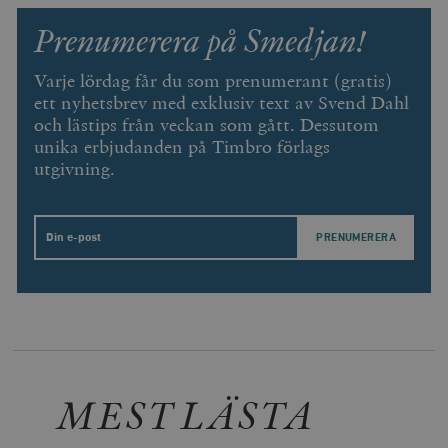
Prenumerera på Smedjan!
Varje lördag får du som prenumerant (gratis)
ett nyhetsbrev med exklusiv text av Svend Dahl
och lästips från veckan som gått. Dessutom
unika erbjudanden på Timbro förlags
utgivning.
Email
Leverantör
Namn
Utgång
B
/ Domän
Leverantör /
Namn
Utgång
Beskrivning
_ga
Google LLC
1 år 1
D
Domän
.timbro.se
månad
a
U
YSC
Google LLC
Session
Denna cookie 
e
.youtube.com
av YouTube fö
G
spåra visning
a
inbäddade vi
a
u
VISITOR_INFO1_LIVE
Google LLC
6
Denna cookie 
MEST LÄSTA
t
.youtube.com
månader
av Youtube fö
g
hålla reda på
k
användarinst
i
för Youtube-v