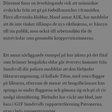
Däremot finns en överhängande risk att människor
avskräcks från att gå på fotbollsmatcher i framtiden.
Flera allsvenska klubbar, bland annat AIK, har meddelat
att de inte tänker tillämpa de nya riktlinjerna, av hänsyn
till sin publik, men också till arbetsmiljön för de
entrévärdar som genomför kroppsvisitationerna.
Ett annat närliggande exempel på hur jakten på det fåtal
som bränner bengaliska eldar går överstyr kommer från
Sundsvall där polisen meddelat att den förbjuder
läktararrangemang, så kallade Tifon, med stora flaggor
på läktarna, eftersom de menar att bengalbrännare kan
springa in under flaggorna och gömma sig och på så vis
undgå identifiering. Förbudet har väckt ont blod, inte
bara i GIF Sundsvalls supporterförening Patronerna,
utan i hela supportersverige.