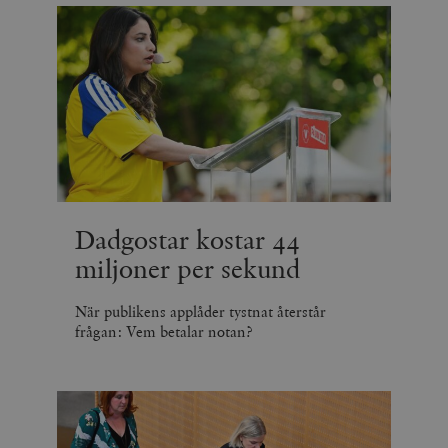
.vimeo.com
videospelare
_hjIncludedInSessionSample_675006
.timbro.se
2
webbplatser.
minuter
_hjSession_675006
.timbro.se
30
minuter
Dadgostar kostar 44
miljoner per sekund
När publikens applåder tystnat återstår
frågan: Vem betalar notan?