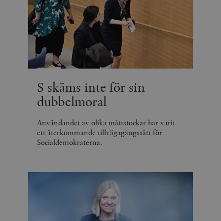
S skäms inte för sin
dubbelmoral
Användandet av olika måttstockar har varit
ett återkommande tillvägagångssätt för
Socialdemokraterna.