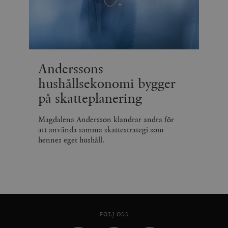
Anderssons
hushållsekonomi bygger
på skatteplanering
Magdalena Andersson klandrar andra för
att använda samma skattestrategi som
hennes eget hushåll.
FÖLJ OSS