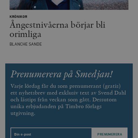
__cf_bm
Cloudflare
KRÖNIKOR
Inc.
m
Ångestnivåerna börjar bli
.vimeo.com
orimliga
BLANCHE SANDE
Prenumerera på Smedjan!
Varje lördag får du som prenumerant (gratis)
ett nyhetsbrev med exklusiv text av Svend Dahl
och lästips från veckan som gått. Dessutom
Leverantör
unika erbjudanden på Timbro förlags
Namn
Utgång
B
/ Domän
utgivning.
Leverantör /
Namn
Utgång
Beskrivning
_ga
Google LLC
1 år 1
D
Domän
.timbro.se
månad
a
U
YSC
Google LLC
Session
Denna cookie 
e
.youtube.com
av YouTube fö
Email
G
spåra visning