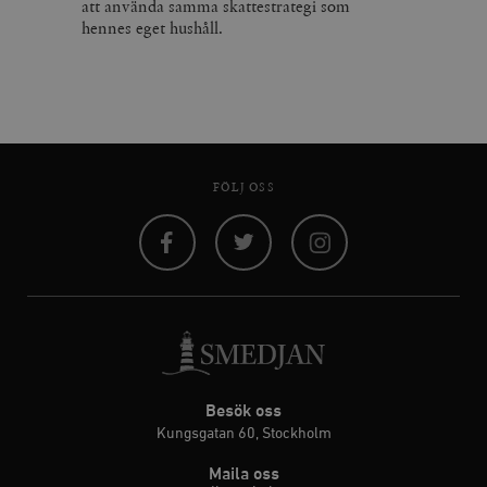
att använda samma skattestrategi som
hennes eget hushåll.
FÖLJ OSS
Facebook
Twitter
Instagram
Besök oss
Kungsgatan 60, Stockholm
Maila oss