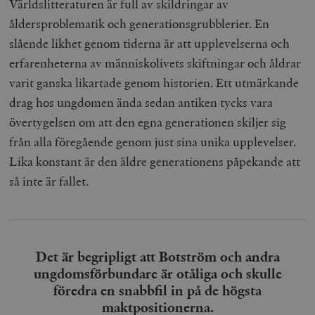
Världslitteraturen är full av skildringar av
åldersproblematik och generationsgrubblerier. En
slående likhet genom tiderna är att upplevelserna och
erfarenheterna av människolivets skiftningar och åldrar
varit ganska likartade genom historien. Ett utmärkande
drag hos ungdomen ända sedan antiken tycks vara
övertygelsen om att den egna generationen skiljer sig
från alla föregående genom just sina unika upplevelser.
Lika konstant är den äldre generationens påpekande att
så inte är fallet.
Det är begripligt att Botström och andra
ungdomsförbundare är otåliga och skulle
föredra en snabbfil in på de högsta
maktpositionerna.