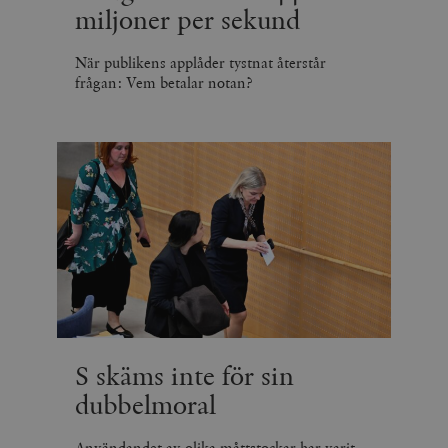
miljoner per sekund
När publikens applåder tystnat återstår
frågan: Vem betalar notan?
S skäms inte för sin
dubbelmoral
Användandet av olika måttstockar har varit