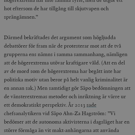
.youtube.com
av YouTube fö
G
spåra visning
hot eftersom de har tillgång till skjutvapen och
a
inbäddade vi
a
sprängämnen.”
u
VISITOR_INFO1_LIVE
Google LLC
6
Denna cookie 
t
.youtube.com
månader
av Youtube fö
g
hålla reda på
k
användarinst
i
för Youtube-v
Därmed bekräftades det argument som högljudda
w
inbäddade i
a
webbplatser;
debattörer för fram när de protesterar mot att de två
s
också avgör
f
webbplatsbe
grupperna ens nämns i samma sammanhang, nämligen
w
använder den
eller gamla 
att de högerextrema utövar kraftigare våld. (Att en del
_gid
Google LLC
1 dag
D
av Youtube-
.timbro.se
G
gränssnittet.
av de mord som de högerextrema har begått inte har
o
v
mailchimp_landing_site
Mailchimp
28 dagar
politiska motiv utan beror på helt vanlig kriminalitet är
o
timbro.se
o
en annan sak.) Men samtidigt gör Säpo bedömningen att
__cf_bm
Cloudflare
30
Denna cookie
_gat_UA-19195086-1
.timbro.se
54
D
Inc.
minuter
för att skilja
de vänsterextremas metoder och inriktning är värre ur
sekunder
c
.podbean.com
människor oc
G
Detta är förd
ett demokratiskt perspektiv. År 2013
sade
m
för webbplat
i
att göra gilti
chefsanalytikern vid Säpo Ahn-Za Hagström: ”Vi
i
rapporter o
e
användningen
bedömer att de autonoma aktivisterna i dagsläget har en
si
deras webbpl
_
större förmåga än vit makt-anhängarna att använda
a
_fbp
Meta
3
Används av F
s