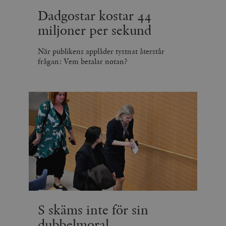
Dadgostar kostar 44
miljoner per sekund
När publikens applåder tystnat återstår
frågan: Vem betalar notan?
S skäms inte för sin
dubbelmoral