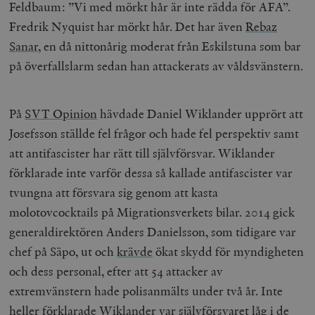
Feldbaum: ”Vi med mörkt hår är inte rädda för AFA”.
Fredrik Nyquist har mörkt hår. Det har även
Rebaz
Sanar
, en då nittonårig moderat från Eskilstuna som bar
på överfallslarm sedan han attackerats av våldsvänstern.
På
SVT Opinion
hävdade Daniel Wiklander upprört att
Josefsson ställde fel frågor och hade fel perspektiv samt
att antifascister har rätt till självförsvar. Wiklander
förklarade inte varför dessa så kallade antifascister var
tvungna att försvara sig genom att kasta
molotovcocktails på Migrationsverkets bilar. 2014 gick
generaldirektören Anders Danielsson, som tidigare var
chef på Säpo, ut och
krävde
ökat skydd för myndigheten
och dess personal, efter att 54 attacker av
extremvänstern hade polisanmälts under två år. Inte
heller förklarade Wiklander var självförsvaret låg i de