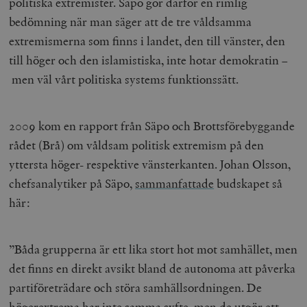
politiska extremister. Säpo gör därför en rimlig
bedömning när man säger att de tre våldsamma
extremismerna som finns i landet, den till vänster, den
__cf_bm
Cloudflare
till höger och den islamistiska, inte hotar demokratin –
Inc.
m
.vimeo.com
men väl vårt politiska systems funktionssätt.
2009 kom en rapport från Säpo och Brottsförebyggande
rådet (Brå) om våldsam politisk extremism på den
yttersta höger- respektive vänsterkanten. Johan Olsson,
chefsanalytiker på Säpo,
sammanfattade
budskapet så
här:
”Båda grupperna är ett lika stort hot mot samhället, men
Leverantör
Namn
Utgång
B
/ Domän
det finns en direkt avsikt bland de autonoma att påverka
Leverantör /
Namn
Utgång
Beskrivning
_ga
Google LLC
1 år 1
D
Domän
partiföreträdare och störa samhällsordningen. De
.timbro.se
månad
a
U
YSC
Google LLC
Session
Denna cookie 
högerextrema har inte samma syfte, men de utgör ett
e