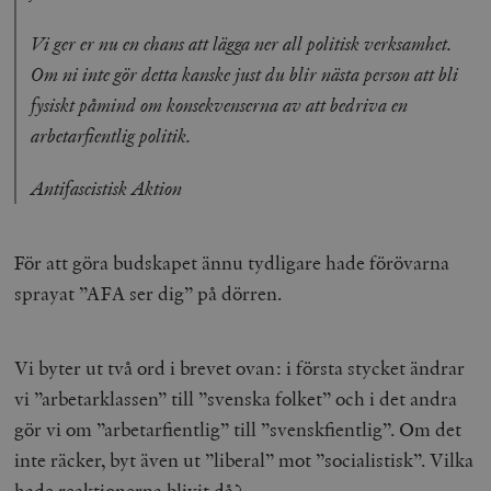
Vi ger er nu en chans att lägga ner all politisk verksamhet.
Om ni inte gör detta kanske just du blir nästa person att bli
fysiskt påmind om konsekvenserna av att bedriva en
arbetarfientlig politik.
Antifascistisk Aktion
För att göra budskapet ännu tydligare hade förövarna
sprayat ”AFA ser dig” på dörren.
Vi byter ut två ord i brevet ovan: i första stycket ändrar
vi ”arbetarklassen” till ”svenska folket” och i det andra
gör vi om ”arbetarfientlig” till ”svenskfientlig”. Om det
inte räcker, byt även ut ”liberal” mot ”socialistisk”. Vilka
hade reaktionerna blivit då?