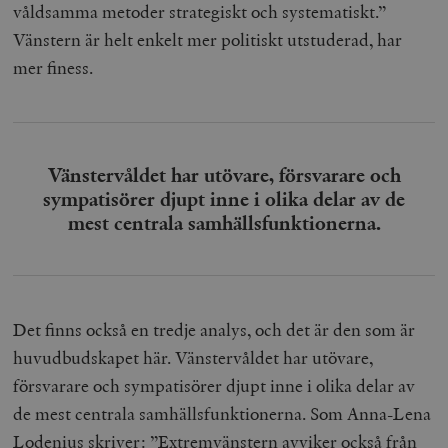
våldsamma metoder strategiskt och systematiskt.”
Platform Inc.
månader
för att lever
p
.timbro.se
serie
t
Vänstern är helt enkelt mer politiskt utstuderad, har
reklamproduk
såsom realti
_ga_YBG49SLCTY
.timbro.se
1 år 1
D
mer finess.
från
månad
G
tredjepartsa
b
vuid
Vimeo.com
1 år 1
Dessa kakor 
_hjSessionUser_675006
.timbro.se
1 år
Inc.
månad
av Vimeo-
.vimeo.com
videospelare
_hjIncludedInSessionSample_675006
.timbro.se
2
webbplatser.
minuter
Vänstervåldet har utövare, försvarare och
_hjSession_675006
.timbro.se
30
sympatisörer djupt inne i olika delar av de
minuter
mest centrala samhällsfunktionerna.
Det finns också en tredje analys, och det är den som är
huvudbudskapet här. Vänstervåldet har utövare,
försvarare och sympatisörer djupt inne i olika delar av
de mest centrala samhällsfunktionerna. Som Anna-Lena
Lodenius
skriver
: ”Extremvänstern avviker också från