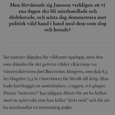
Men förväntade sig Jansson verkligen att vi
kärnwebbplatsfunktioner som användarinloggning
och kontohantering. Webbplatsen kan inte användas
ena dagen ska bli misshandlade och
ordentligt utan strikt nödvändiga cookies.
dödshotade, och nästa dag demonstrera mot
Leverantör
Namn
U
politisk våld hand i hand med dem som slog
/ Domän
och hotade?
woocommerce_cart_hash
Automattic
S
Inc.
timbro.se
Sju nazister
dömdes
för våldsamt upplopp, men den
_hjFirstSeen
Hotjar Ltd
.timbro.se
m
som dömdes för det grövsta våldet i Kärrtorp var
vänsteraktivisten Joel Bjurström Almgren, som
fick
6,5
års fängelse (5,5 år i hovrätten) för försök till dråp. Han
hade knivhuggit en motståndare, i ryggen, två gånger.
Denna ”antirasist”
har tidigare
dömts för att ha bråkat
med en spärrvakt som han kallat ”jävla turk” och för att
ha misshandlat en femtonårig pojke.
woocommerce_items_in_cart
Automattic
S
Inc.
timbro.se