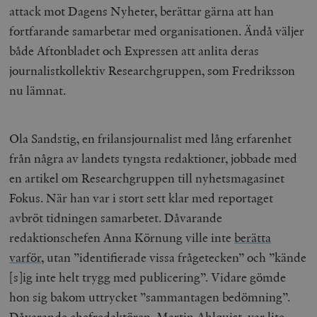
attack mot Dagens Nyheter, berättar gärna att han
fortfarande samarbetar med organisationen. Ändå väljer
både Aftonbladet och Expressen att anlita deras
journalistkollektiv Researchgruppen, som Fredriksson
nu lämnat.
Ola Sandstig, en frilansjournalist med lång erfarenhet
från några av landets tyngsta redaktioner, jobbade med
en artikel om Researchgruppen till nyhetsmagasinet
Fokus. När han var i stort sett klar med reportaget
avbröt tidningen samarbetet. Dåvarande
redaktionschefen Anna Körnung ville inte
berätta
varför
, utan ”identifierade vissa frågetecken” och ”kände
[s]ig inte helt trygg med publicering”. Vidare gömde
hon sig bakom uttrycket ”sammantagen bedömning”.
Dåvarande chefredaktören, Martin Ahlquist,
var
lite