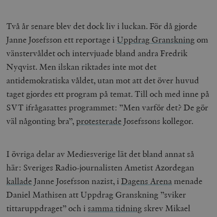
Två år senare blev det dock liv i luckan. För då gjorde
Janne Josefsson ett reportage i
Uppdrag Granskning
om
vänstervåldet och intervjuade bland andra Fredrik
Nyqvist. Men ilskan riktades inte mot det
antidemokratiska våldet, utan mot att det över huvud
taget gjordes ett program på temat. Till och med inne på
SVT ifrågasattes programmet: ”Men varför det? De gör
väl någonting bra”,
protesterade
Josefssons kollegor.
I övriga delar av Mediesverige lät det bland annat så
här: Sveriges Radio-journalisten Ametist Azordegan
kallade
Janne Josefsson nazist, i
Dagens Arena
menade
Daniel Mathisen att Uppdrag Granskning ”sviker
tittaruppdraget” och i
samma tidning
skrev Mikael