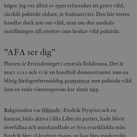
höger. Jag vet alltså av egen erfarenhet att grovt våld,
särskilt politiskt sådant, är fruktansvärt. Den här texten
handlar dock inte om våld, utan om den mediala
inställningen till rörelser som brukar våld politiskt.
”AFA ser dig”
Platsen är Fristadstorget i centrala Eskilstuna. Det är
mars 2012 och vi är en handfull demonstranter som en
blåsig lördagseftermiddag
protesterar
mot politiskt våld.
Inte en enda vänsterperson har slutit upp.
Bakgrunden var
följande
: Fredrik Nyqvist och en
kamrat, båda aktiva i lilla Liberala partiet, hade blivit
överfallna och misshandlade av fyra svartklädda män.
Fredrik blev så kraftigt slagen att han blev medvetslös,