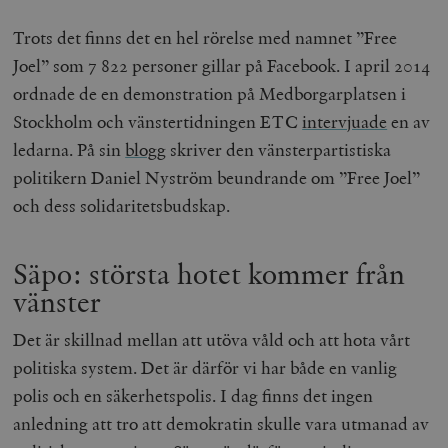
Trots det finns det en hel rörelse med namnet ”Free
Joel” som 7 822 personer gillar på Facebook. I april 2014
wp_woocommerce_session_[abcdef0123456789]
timbro.se
2
{32}
ordnade de en demonstration på Medborgarplatsen i
__cf_bm
Cloudflare
Stockholm och vänstertidningen ETC
intervjuade
en av
Inc.
m
.myfonts.net
ledarna. På sin
blogg
skriver den vänsterpartistiska
politikern Daniel Nyström beundrande om ”Free Joel”
och dess solidaritetsbudskap.
Säpo: största hotet kommer från
vänster
_hjAbsoluteSessionInProgress
Hotjar Ltd
Det är skillnad mellan att utöva våld och att hota vårt
.timbro.se
m
politiska system. Det är därför vi har både en vanlig
polis och en säkerhetspolis. I dag finns det ingen
anledning att tro att demokratin skulle vara utmanad av