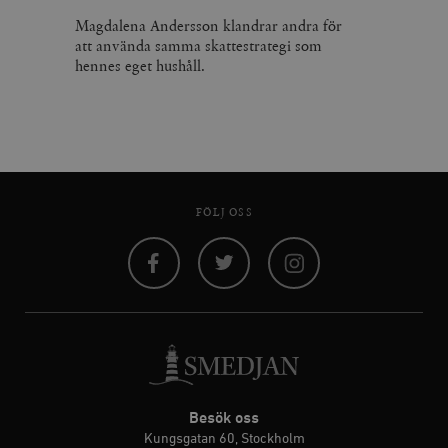
Magdalena Andersson klandrar andra för
att använda samma skattestrategi som
hennes eget hushåll.
FÖLJ OSS
Facebook
Twitter
Instagram
Besök oss
Kungsgatan 60, Stockholm