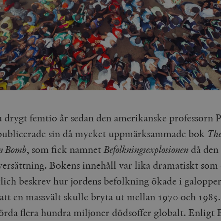
u drygt femtio år sedan den amerikanske professorn P
 publicerade sin då mycket uppmärksammade bok
Th
on Bomb
, som fick namnet
Befolkningsexplosionen
då den 
versättning. Bokens innehåll var lika dramatiskt som 
hrlich beskrev hur jordens befolkning ökade i galoppe
 att en massvält skulle bryta ut mellan 1970 och 1985
örda flera hundra miljoner dödsoffer globalt. Enligt 