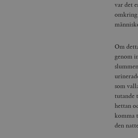
var det 
omkring 
människo
Om detta
genom in
slummen 
urinerad
som vall
tutande 
hettan o
komma til
den natt