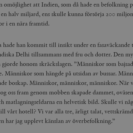
en omöjlighet att Indien, som då hade en befolkning 
en halv miljard, ens skulle kunna försörja 200 miljo
r i en nära framtid.
 hade han kommit till insikt under en fasaväckande t
diska Delhi tillsammans med fru och dotter. Den my
gjorde honom skräckslagen. ”Människor som bajsad
e. Människor som hängde på utsidan av bussar. Männ
ade boskap. Människor, människor, människor. När v
tog oss fram genom mobben skapade dammet, oväsen
ch matlagningseldarna en helvetisk bild. Skulle vi nå
l vårt hotell? Vi var alla tre, ärligt talat, vettskräm
en har jag upplevt känslan av överbefolkning.”