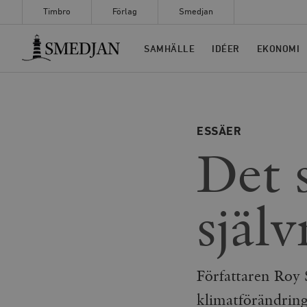
Timbro
Förlag
Smedjan
Timbro
SAMHÄLLE
IDÉER
EKONOMI
ESSÄER
Det 
själ
Författaren Roy 
klimatförändring