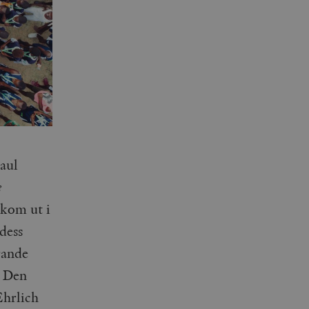
aul
e
kom ut i
dess
rande
. Den
Ehrlich