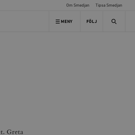
Om Smedjan
Tipsa Smedjan
MENY
FÖLJ
FÖLJ OSS
SEARCH
et. Greta