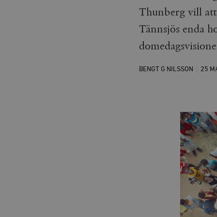
Thunberg vill att
Tännsjös enda ho
domedagsvisione
BENGT G NILSSON
25 M