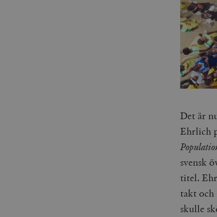
Det är n
Ehrlich
Populati
svensk ö
titel. E
takt och
skulle sk