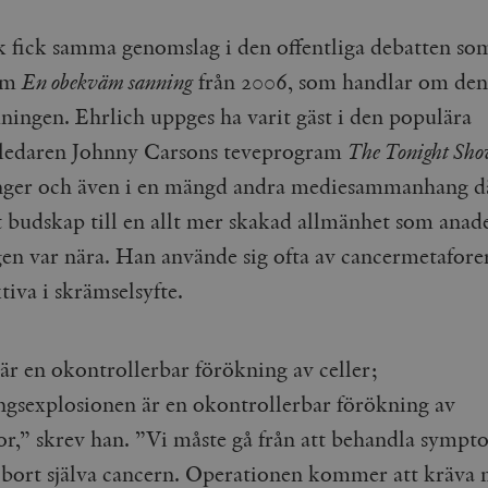
Google LLC
1 dag
Denna cookie ställs in av Google Analytics. Den l
Mailchimp
28 dagar
.timbro.se
unikt värde för varje besökt sida och används fö
timbro.se
 fick samma genomslag i den offentliga debatten so
sidvisningar.
Cloudflare
30
Denna cookie används för att skilja mellan människor och bot
ilm
En obekväm sanning
från 2006, som handlar om den
.timbro.se
54
Detta är en mönstertyps-cookie som har ställts in
Inc.
minuter
för webbplatsen för att göra giltiga rapporter om användnin
sekunder
mönsterelementet i namnet innehåller det unika i
.podbean.com
kontot eller webbplatsen det hänför sig till. Det 
ingen. Ehrlich uppges ha varit gäst i den populära
som används för att begränsa mängden data som 
Meta
3
Används av Facebook för att leverera en serie reklamproduk
webbplatser med hög trafikvolym.
Platform Inc.
månader
från tredjepartsannonsörer
ledaren Johnny Carsons teveprogram
The Tonight Sh
.timbro.se
.timbro.se
1 år 1
Denna cookie används av Google Analytics för at
nger och även i en mängd andra mediesammanhang d
månad
sessionstillståndet.
Vimeo.com
1 år 1
Dessa kakor används av Vimeo-videospelaren på webbplatse
Inc.
månad
t budskap till en allt mer skakad allmänhet som anade
.timbro.se
1 år
.vimeo.com
n var nära. Han använde sig ofta av cancermetaforer,
mple_675006
.timbro.se
2
minuter
ktiva i skrämselsyfte.
.timbro.se
30
minuter
är en okontrollerbar förökning av celler;
ngsexplosionen är en okontrollerbar förökning av
r,” skrev han. ”Vi måste gå från att behandla sympto
a bort själva cancern. Operationen kommer att kräva