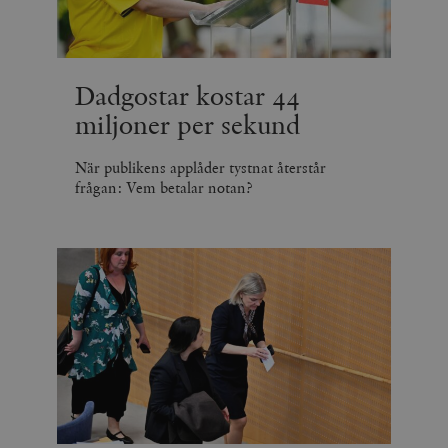
_hjSession_675006
.timbro.se
30
minuter
Dadgostar kostar 44
miljoner per sekund
När publikens applåder tystnat återstår
frågan: Vem betalar notan?