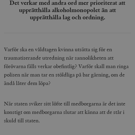
Det verkar med andra ord mer prioriterat att
upprätthålla alkoholmonopolet än att
upprätthålla lag och ordning.
_hjAbsoluteSessionInProgress
Hotjar Ltd
Varför ska en våldtagen kvinna utsätta sig för en
.timbro.se
m
traumatiserande utredning när sannolikheten att
förövarna fälls verkar obefintlig? Varför skall man ringa
polisen när man tar en stöldliga på bar gärning, om de
ändå låter dem löpa?
När staten sviker sitt löfte till medborgarna är det inte
__cf_bm
Cloudflare
Inc.
m
konstigt om medborgarna slutar att känna att de står i
.vimeo.com
skuld till staten.