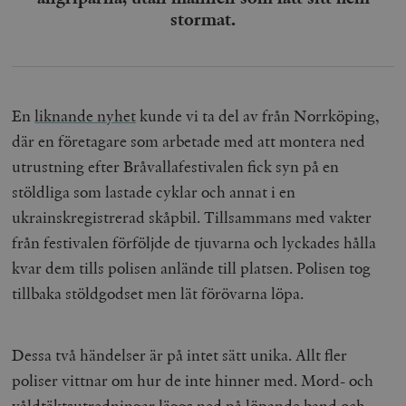
stormat.
En
liknande nyhet
kunde vi ta del av från Norrköping,
där en företagare som arbetade med att montera ned
utrustning efter Bråvallafestivalen fick syn på en
stöldliga som lastade cyklar och annat i en
ukrainskregistrerad skåpbil. Tillsammans med vakter
från festivalen förföljde de tjuvarna och lyckades hålla
kvar dem tills polisen anlände till platsen. Polisen tog
tillbaka stöldgodset men lät förövarna löpa.
Dessa två händelser är på intet sätt unika. Allt fler
poliser vittnar om hur de inte hinner med. Mord- och
våldtäktsutredningar läggs ned på löpande band och