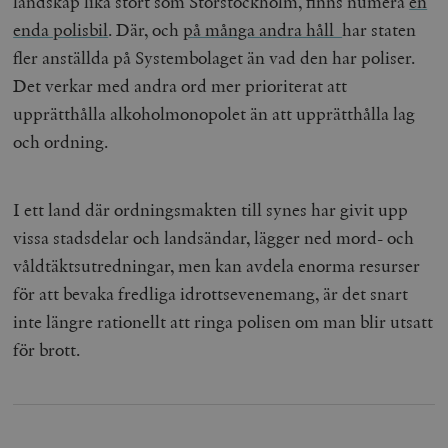
landskap lika stort som Storstockholm, finns numera
en
enda polisbil
. Där, och
på många andra håll
har staten
fler anställda på Systembolaget än vad den har poliser.
_hjFirstSeen
Hotjar Ltd
.timbro.se
m
Det verkar med andra ord mer prioriterat att
upprätthålla alkoholmonopolet än att upprätthålla lag
och ordning.
I ett land där ordningsmakten till synes har givit upp
vissa stadsdelar och landsändar, lägger ned mord- och
woocommerce_items_in_cart
Automattic
S
våldtäktsutredningar, men kan avdela enorma resurser
Inc.
timbro.se
för att bevaka fredliga idrottsevenemang, är det snart
inte längre rationellt att ringa polisen om man blir utsatt
för brott.
wp_woocommerce_session_[abcdef0123456789]
timbro.se
2
{32}
__cf_bm
Cloudflare
Inc.
m
.myfonts.net