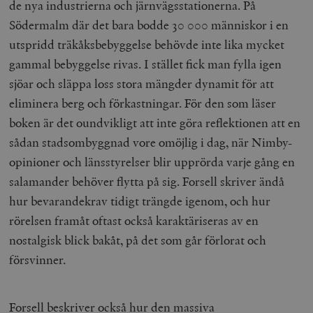
de nya industrierna och järnvägsstationerna. På
Södermalm där det bara bodde 30 000 människor i en
utspridd träkåksbebyggelse behövde inte lika mycket
gammal bebyggelse rivas. I stället fick man fylla igen
sjöar och släppa loss stora mängder dynamit för att
eliminera berg och förkastningar. För den som läser
boken är det oundvikligt att inte göra reflektionen att en
sådan stadsombyggnad vore omöjlig i dag, när Nimby-
opinioner och länsstyrelser blir upprörda varje gång en
salamander behöver flytta på sig. Forsell skriver ändå
hur bevarandekrav tidigt trängde igenom, och hur
rörelsen framåt oftast också karaktäriseras av en
nostalgisk blick bakåt, på det som går förlorat och
försvinner.
Forsell beskriver också hur den massiva