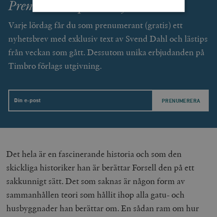
Prenumerera på Smedjan!
Varje lördag får du som prenumerant (gratis) ett
Strikt nödvändigt
Analys
nyhetsbrev med exklusiv text av Svend Dahl och lästips
Marknadsföring
Funktioner
från veckan som gått. Dessutom unika erbjudanden på
Timbro förlags utgivning.
Strikt nödvändiga kakor tillåter
kärnwebbplatsfunktioner som användarinloggning
och kontohantering. Webbplatsen kan inte användas
ordentligt utan strikt nödvändiga cookies.
Email
Leverantör
Namn
U
/ Domän
woocommerce_cart_hash
Automattic
S
Inc.
timbro.se
Det hela är en fascinerande historia och som den
skickliga historiker han är berättar Forsell den på ett
_hjFirstSeen
Hotjar Ltd
.timbro.se
m
sakkunnigt sätt. Det som saknas är någon form av
sammanhållen teori som hållit ihop alla gatu- och
husbyggnader han berättar om. En sådan ram om hur