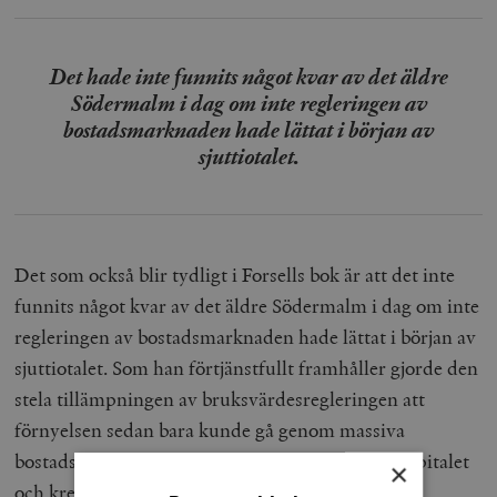
Det hade inte funnits något kvar av det äldre
Södermalm i dag om inte regleringen av
bostadsmarknaden hade lättat i början av
sjuttiotalet.
Det som också blir tydligt i Forsells bok är att det inte
funnits något kvar av det äldre Södermalm i dag om inte
regleringen av bostadsmarknaden hade lättat i början av
sjuttiotalet. Som han förtjänstfullt framhåller gjorde den
stela tillämpningen av bruksvärdesregleringen att
förnyelsen sedan bara kunde gå genom massiva
bostadsrättsomvandlingar, som frigjorde både kapitalet
×
och kreativiteten hos de boende själva.