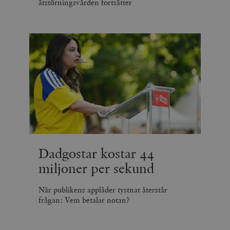
ätstörningsvården fortsätter
Dadgostar kostar 44
miljoner per sekund
När publikens applåder tystnat återstår
frågan: Vem betalar notan?