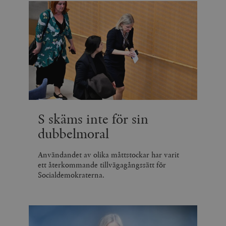
S skäms inte för sin
dubbelmoral
Användandet av olika måttstockar har varit
ett återkommande tillvägagångssätt för
Socialdemokraterna.