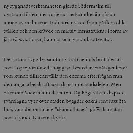
nybyggnadsverksamheten gjorde Södermalm till
centrum för en mer varierad verksamhet än någon
annan av malmarna. Industrier växte fram på flera olika
ställen och den krävde en massiv infrastruktur i form av
järnvägsstationer, hamnar och genombrottsgator.
Dessutom byggdes samtidigt tiotusentals bostäder ut,
som i oproportionellt hög grad bestod av smålägenheter
som kunde tillfredsställa den enorma efterfrågan från
den unga arbetskraft som drogs mot stadsdelen. Men
eftersom Södermalm dessutom låg högt vilket skapade
svårslagna vyer över staden byggdes också rent luxuösa
hus, som det omtalade ”skandalhuset” på Fiskargatan
som skymde Katarina kyrka.