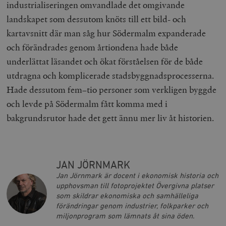
industrialiseringen omvandlade det omgivande
landskapet som dessutom knöts till ett bild- och
kartavsnitt där man såg hur Södermalm expanderade
och förändrades genom årtiondena hade både
woocommerce_items_in_cart
Automattic
S
Inc.
underlättat läsandet och ökat förståelsen för de både
timbro.se
utdragna och komplicerade stadsbyggnadsprocesserna.
Hade dessutom fem–tio personer som verkligen byggde
och levde på Södermalm fått komma med i
wp_woocommerce_session_[abcdef0123456789]
timbro.se
2
{32}
bakgrundsrutor hade det gett ännu mer liv åt historien.
__cf_bm
Cloudflare
Inc.
m
.myfonts.net
JAN JÖRNMARK
Jan Jörnmark är docent i ekonomisk historia och
upphovsman till fotoprojektet Övergivna platser
som skildrar ekonomiska och samhälleliga
förändringar genom industrier, folkparker och
miljonprogram som lämnats åt sina öden.