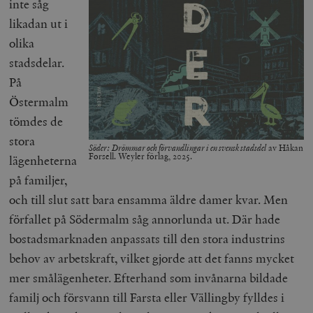
inte såg
likadan ut i
olika
stadsdelar.
På
Östermalm
tömdes de
stora
Söder: Drömmar och förvandlingar i en svensk stadsdel
av Håkan
Forsell. Weyler förlag, 2025.
lägenheterna
på familjer,
och till slut satt bara ensamma äldre damer kvar. Men
förfallet på Södermalm såg annorlunda ut. Där hade
bostadsmarknaden anpassats till den stora industrins
behov av arbetskraft, vilket gjorde att det fanns mycket
mer smålägenheter. Efterhand som invånarna bildade
familj och försvann till Farsta eller Vällingby fylldes i