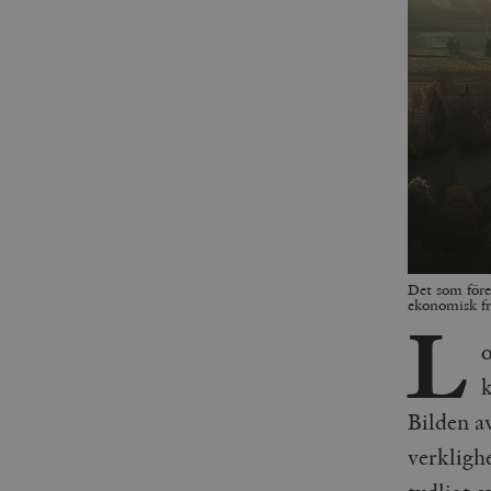
Det som före
ekonomisk fr
L
o
k
Bilden a
verkligh