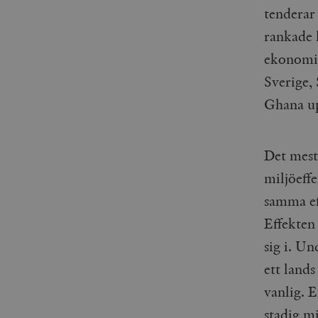
woocommerce_items_in_
tenderar
rankade 
wp_woocommerce_sessio
{32}
ekonomis
__cf_bm
Sverige,
Ghana up
_hjAbsoluteSessionInPr
Det mesta
__cf_bm
miljöeff
samma eff
Effekten
Namn
Namn
sig i. Un
_ga
YSC
ett land
vanlig. 
VISITOR_INFO1_LIVE
stadig mi