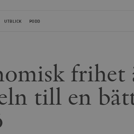
UTBLICK
PODD
omisk frihet 
ln till en bät
ö