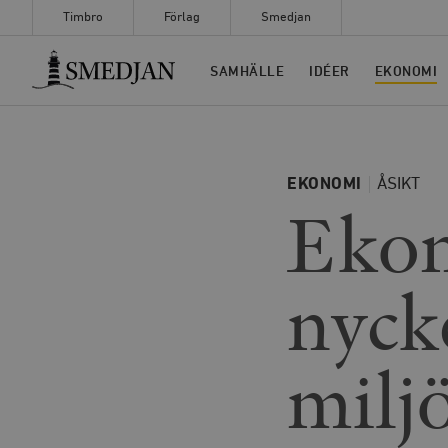
Timbro
Förlag
Smedjan
Timbro
SAMHÄLLE
IDÉER
EKONOMI
EKONOMI
ÅSIKT
Ekon
nycke
milj