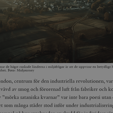
nar de högst rankade länderna i miljöfrågor är att de uppvisar en betydligt 
ihet. Foto: Midjourney
ndon, centrum för den industriella revolutionen, va
vävd av smog och förorenad luft från fabriker och k
v ”mörka sataniska kvarnar” var inte bara poesi utan
et som många städer stod inför under industrialiserin