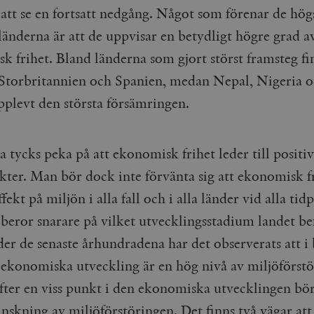
cart
Automattic
Session
Hjälper WooCommerce att avgöra när v
 att se en fortsatt nedgång. Något som förenar de hög
Inc.
ändras.
timbro.se
länderna är att de uppvisar en betydligt högre grad a
n_[abcdef0123456789]
timbro.se
2 dagar
k frihet. Bland länderna som gjort störst framsteg fi
Cloudflare
30
Denna cookie används för att skilja m
 Storbritannien och Spanien, medan Nepal, Nigeria 
Inc.
minuter
Detta är fördelaktigt för webbplatsen f
.myfonts.net
rapporter om användningen av deras 
plevt den största försämringen.
ogress
Hotjar Ltd
30
Cookien är inställd så att Hotjar kan s
.timbro.se
minuter
användarens resa för ett totalt antal s
ingen identifierbar information.
 tycks peka på att ekonomisk frihet leder till positi
Cloudflare
30
Denna cookie används för att skilja m
Inc.
minuter
Detta är fördelaktigt för webbplatsen f
.vimeo.com
rapporter om användningen av deras 
ekter. Man bör dock inte förvänta sig att ekonomisk f
ekt på miljön i alla fall och i alla länder vid alla tid
 beror snarare på vilket utvecklingsstadium landet be
Leverantör /
Leverantör
Utgång
Beskrivning
Utgång
Beskrivning
Domän
/ Domän
der de senaste århundradena har det observerats att i
Google LLC
Google LLC
Session
Denna cookie ställs in av YouTube för att spåra visningar av 
1 år 1
Detta cookie-namn är associerat med Google Unive
s ekonomiska utveckling är en hög nivå av miljöförst
.youtube.com
.timbro.se
månad
en viktig uppdatering av Googles mer vanliga ana
används för att särskilja unika användare genom at
Efter en viss punkt i den ekonomiska utvecklingen bör
slumpmässigt genererat nummer som klientidentif
Google LLC
6
Denna cookie ställs in av Youtube för att hålla reda på använ
sidförfrågan på en webbplats och används för at
.youtube.com
månader
Youtube-videor inbäddade i webbplatser; den kan också avg
session- och kampanjdata för webbplatsanalysra
webbplatsbesökaren använder den nya eller gamla versionen
nskning av miljöförstöringen. Det finns två vägar att