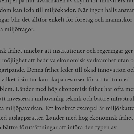
exempel på hur avsaknaden av skydd för individers rät
dom kan leda till miljöskador. När ingen hålls ansvar
gar blir det alltför enkelt för företag och människor 
 miljöfrågor.
k frihet innebär att institutioner och regeringar ger
r möjlighet att bedriva ekonomisk verksamhet utan 
ingripande. Denna frihet leder till ökad innovation oc
 vilket i sin tur kan skapa resurser för att ta itu med
blem. Länder med hög ekonomisk frihet har ofta me
att investera i miljövänlig teknik och bättre infrastru
ka miljöpåverkan​​. Ett konkret exempel är miljöskatt
ed utsläppsrätter. Länder med hög ekonomisk frihet
 bättre förutsättningar att införa den typen av