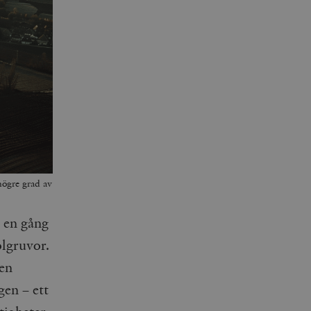
högre grad av
r en gång
olgruvor.
 en
gen – ett