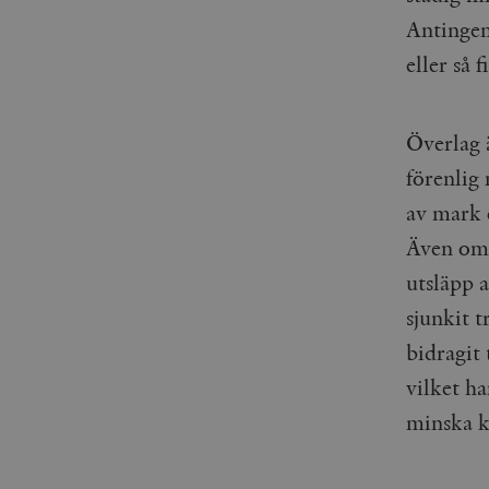
_gid
mailchimp_landing_site
Antingen 
eller så 
__cf_bm
_gat_UA-19195086-1
_fbp
Överlag 
förenlig
_ga_YBG49SLCTY
vuid
av mark 
_hjSessionUser_675006
Även om 
_hjIncludedInSessionSa
utsläpp 
_hjSession_675006
sjunkit t
bidragit 
vilket h
minska k