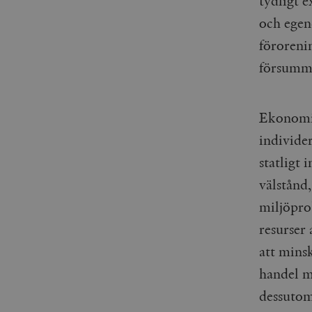
tydligt 
och egen
förorenin
försumma
Ekonomis
individe
statligt 
välstånd,
miljöpro
resurser 
att mins
handel m
dessutom