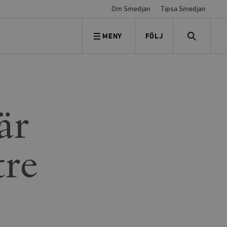
Om Smedjan
Tipsa Smedjan
MENY
FÖLJ
FÖLJ OSS
SEARCH
är
tre