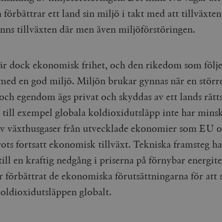
Google LLC
1 dag
Denna cookie ställs in av Google Analytics. Den l
Mailchimp
28 dagar
förbättrar ett land sin miljö i takt med att tillväxten
.timbro.se
unikt värde för varje besökt sida och används fö
timbro.se
sidvisningar.
finns tillväxten där men även miljöförstöringen.
Cloudflare
30
Denna cookie används för att skilja mellan människor och bot
.timbro.se
54
Detta är en mönstertyps-cookie som har ställts in
Inc.
minuter
för webbplatsen för att göra giltiga rapporter om användnin
sekunder
mönsterelementet i namnet innehåller det unika i
.podbean.com
kontot eller webbplatsen det hänför sig till. Det 
som används för att begränsa mängden data som 
Meta
3
Används av Facebook för att leverera en serie reklamproduk
är dock ekonomisk frihet, och den rikedom som följe
webbplatser med hög trafikvolym.
Platform Inc.
månader
från tredjepartsannonsörer
.timbro.se
 med en god miljö. Miljön brukar gynnas när en störr
.timbro.se
1 år 1
Denna cookie används av Google Analytics för at
månad
sessionstillståndet.
Vimeo.com
1 år 1
Dessa kakor används av Vimeo-videospelaren på webbplatse
Inc.
månad
och egendom ägs privat och skyddas av ett lands rätt
.timbro.se
1 år
.vimeo.com
till exempel globala koldioxidutsläpp inte har minsk
mple_675006
.timbro.se
2
minuter
av växthusgaser från utvecklade ekonomier som EU
.timbro.se
30
rots fortsatt ekonomisk tillväxt. Tekniska framsteg ha
minuter
till en kraftig nedgång i priserna på förnybar energit
ar förbättrat de ekonomiska förutsättningarna för att
oldioxidutsläppen globalt.