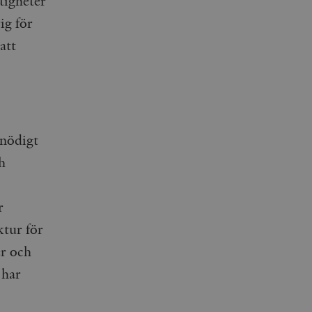
tigheter
ig för
att
onödigt
h
r
ktur för
er och
 har