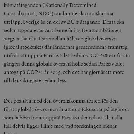
klimatåtaganden (Nationally Determined
Contributions, NDC) om hur de ska minska sina
utsläpp. Sverige är en del av EU:s åtagande. Dessa ska
sedan uppdateras vart femte år i syfte att ambitionen
stegvis ska öka. Däremellan hålls en global översyn
(global stocktake) där ländernas gemensamma framsteg
utifrån att uppnå Parisavtalet bedöms. COP28 var första
gången denna globala översyn hölls sedan Parisavtalet
antogs på COP21 år 2015, och det har gjort årets möte
till det viktigaste sedan dess.
Det positiva med den överenskomna texten för den
första globala översynen är att den fokuserar på åtgärder
som behövs för att uppnå Parisavtalet och att de i alla
fall delvis ligger i linje med vad forskningen menar