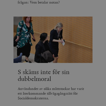
frågan: Vem betalar notan?
S skäms inte för sin
dubbelmoral
Användandet av olika måttstockar har varit
ett återkommande tillvägagångssätt för
Socialdemokraterna.