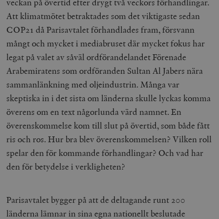
veckan på övertid efter drygt två veckors förhandlingar.
Att klimatmötet betraktades som det viktigaste sedan
COP21 då Parisavtalet förhandlades fram, försvann
mångt och mycket i mediabruset där mycket fokus har
legat på valet av såväl ordförandelandet Förenade
Arabemiratens som ordföranden Sultan Al Jabers nära
sammanlänkning med oljeindustrin. Många var
skeptiska in i det sista om länderna skulle lyckas komma
överens om en text någorlunda värd namnet. En
överenskommelse kom till slut på övertid, som både fått
ris och ros. Hur bra blev överenskommelsen? Vilken roll
spelar den för kommande förhandlingar? Och vad har
den för betydelse i verkligheten?
Parisavtalet bygger på att de deltagande runt 200
länderna lämnar in sina egna nationellt beslutade