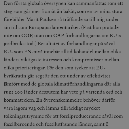
Den första globala översynen kan sammanfattas som ett
steg som går mer framåt än bakåt, som en av mina stora
förebilder Marit Paulsen så träffande sa till mig under
sin tid som Europaparlamentariker. (Fast hon pratade
inte om COP, utan om CAP-förhandlingarna om EU:s
jordbruksstöd.) Resultatet av förhandlingar på såväl
EU- som FN-nivå innebär alltid kohandel mellan olika
länders viktigaste intressen och kompromisser mellan
olika prioriteringar. För den som tycker att EU-
byråkratin går segt är den ett under av effektivitet
jämfört med de globala klimatförhandlingarna där alla
runt 200 länder dessutom har veto på vartenda ord och
kommatecken. En överenskommelse behöver därför
vara lagom vag och lämna tillräckligt mycket
tolkningsutrymme för att fossilproducerande såväl som
fossilberoende och fossilutfasande länder, samt ö-