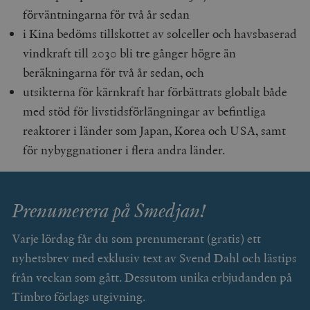
förväntningarna för två år sedan
i Kina bedöms tillskottet av solceller och havsbaserad
vindkraft till 2030 bli tre gånger högre än
beräkningarna för två år sedan, och
utsikterna för kärnkraft har förbättrats globalt både
med stöd för livstidsförlängningar av befintliga
woocommerce_items_in_cart
Automattic
S
Inc.
reaktorer i länder som Japan, Korea och USA, samt
timbro.se
för nybyggnationer i flera andra länder.
wp_woocommerce_session_[abcdef0123456789]
timbro.se
2
{32}
Prenumerera på Smedjan!
__cf_bm
Cloudflare
Inc.
m
.myfonts.net
Varje lördag får du som prenumerant (gratis) ett
nyhetsbrev med exklusiv text av Svend Dahl och lästips
från veckan som gått. Dessutom unika erbjudanden på
Timbro förlags utgivning.