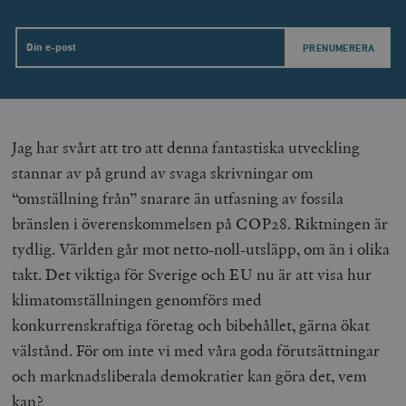
Email
_hjAbsoluteSessionInProgress
Hotjar Ltd
.timbro.se
m
Jag har svårt att tro att denna fantastiska utveckling
stannar av på grund av svaga skrivningar om
“omställning från” snarare än utfasning av fossila
bränslen i överenskommelsen på COP28. Riktningen är
__cf_bm
Cloudflare
tydlig. Världen går mot netto-noll-utsläpp, om än i olika
Inc.
m
.vimeo.com
takt. Det viktiga för Sverige och EU nu är att visa hur
klimatomställningen genomförs med
konkurrenskraftiga företag och bibehållet, gärna ökat
välstånd. För om inte vi med våra goda förutsättningar
och marknadsliberala demokratier kan göra det, vem
kan?