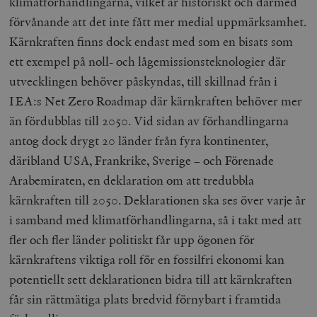
klimatförhandlingarna, vilket är historiskt och därmed
förvånande att det inte fått mer medial uppmärksamhet.
Kärnkraften finns dock endast med som en bisats som
ett exempel på noll- och lågemissionsteknologier där
utvecklingen behöver påskyndas, till skillnad från i
IEA:s Net Zero Roadmap där kärnkraften behöver mer
än fördubblas till 2050. Vid sidan av förhandlingarna
antog dock drygt 20 länder från fyra kontinenter,
däribland USA, Frankrike, Sverige – och Förenade
Arabemiraten, en deklaration om att tredubbla
kärnkraften till 2050. Deklarationen ska ses över varje år
i samband med klimatförhandlingarna, så i takt med att
fler och fler länder politiskt får upp ögonen för
kärnkraftens viktiga roll för en fossilfri ekonomi kan
potentiellt sett deklarationen bidra till att kärnkraften
får sin rättmätiga plats bredvid förnybart i framtida