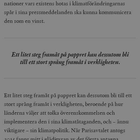
nationer vars existens hotas i klimatförändringarnas
spår i sina pressmeddelanden ska kunna kommunicera
den som en vinst.
Ett litet steg framåt på pappret kan dessutom bli
till ett stort språng framåt i verkligheten
.
Ett litet steg framåt på pappret kan dessutom bli till ett
stort språng framåt i verkligheten, beroende på hur
länderna väljer att tolka överenskommelsen och
implementera den i sina klimatåtaganden, och – ännu
viktigare – sin klimatpolitik. När Parisavtalet antogs
2015 fanns mitt i glädjeyran av det första antagna