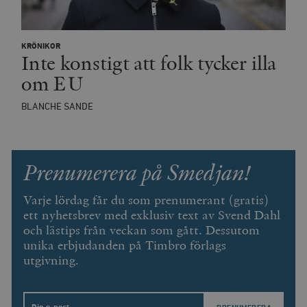
__cf_bm
Cloudflare
KRÖNIKOR
Inc.
m
Inte konstigt att folk tycker illa
.vimeo.com
om EU
BLANCHE SANDE
Prenumerera på Smedjan!
Varje lördag får du som prenumerant (gratis)
ett nyhetsbrev med exklusiv text av Svend Dahl
och lästips från veckan som gått. Dessutom
Leverantör
unika erbjudanden på Timbro förlags
Namn
Utgång
B
/ Domän
utgivning.
Leverantör /
Namn
Utgång
Beskrivning
_ga
Google LLC
1 år 1
D
Domän
.timbro.se
månad
a
U
YSC
Google LLC
Session
Denna cookie 
e
.youtube.com
av YouTube fö
G