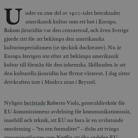
U
nder en stor del av 1900-talet betraktades
amerikansk kultur som ett hot i Europa.
Bakom järnridån var den censurerad, och även Sverige
gjorde sitt för att bekämpa den amerikanska
kulturimperialismen (se tjeckisk dockteater). Nu är
Europa återigen ute efter att bekämpa amerikansk
kultur till förmån för den inhemska. Skillnaden är att
den kulturella järnridån har flyttat västerut. I dag sitter
drivkraften inte i Moskva utan i Bryssel.
Nyligen
berättade
Roberto Viola, generaldirektör för
EU-kommissionens avdelning för kommunikationsnät,
innehåll och teknik, att EU nu bara är en avslutande
omröstning – ”en ren formalitet” – ifrån att tvinga
streamingtjänster som Netflix att öka andelen EU-