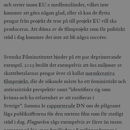
och serier inom EU:s medlemsländer, vilket inte
kommer att göra någon glad, eller så kan de flytta
pengar från projekt de tror på till projekt EU vill ska
produceras. Att döma av de filmprojekt som får politiskt
stöd i dag kommer det inte att bli några succéer.
Svenska Filminstitutet bjuder på ett par deprimerande
exempel. 2015 beslöt det exempelvis att ösa miljoner av
skattebetalarnas pengar över så kallat
normkreativa
filmprojekt
, där de sökande måste ha ett feministiskt och
antirasistiskt perspektiv samt ”identifiera sig som
kvinna och ha erfarenhet av att rasifieras i
Sverige”.
Samma år
rapporterade
DN
om de plågsamt
låga publiksiffrorna för den sortens film som får statligt
stöd i dag.
Flugparken
sågs exempelvis av färre än tusen
personer på bio, men beviljades
5,8 miljoner kronor
i