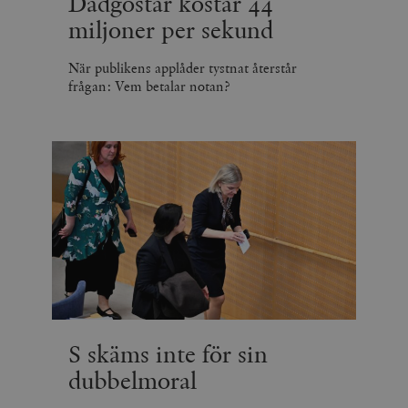
Dadgostar kostar 44
miljoner per sekund
När publikens applåder tystnat återstår
frågan: Vem betalar notan?
S skäms inte för sin
dubbelmoral