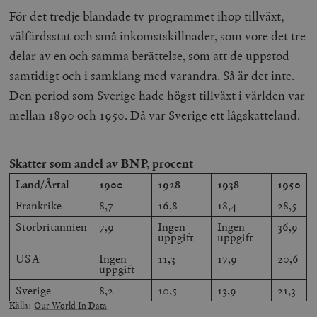
För det tredje blandade tv-programmet ihop tillväxt,
välfärdsstat och små inkomstskillnader, som vore det tre
delar av en och samma berättelse, som att de uppstod
samtidigt och i samklang med varandra. Så är det inte.
Den period som Sverige hade högst tillväxt i världen var
mellan 1890 och 1950. Då var Sverige ett lågskatteland.
Skatter
som andel av BNP, procent
Land/Årtal
1900
1928
1938
1950
Frankrike
8,7
16,8
18,4
28,5
Storbritannien
7,9
Ingen
Ingen
36,9
uppgift
uppgift
USA
Ingen
11,3
17,9
20,6
uppgift
Sverige
8,2
10,5
13,9
21,3
Källa:
Our World In Data