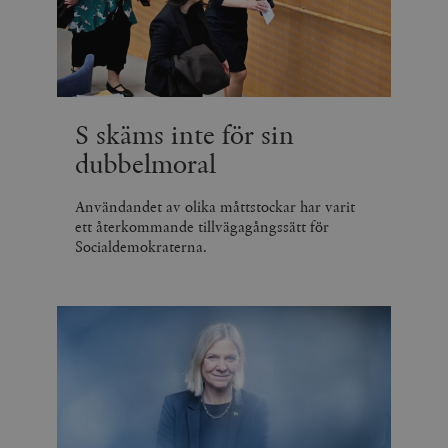
S skäms inte för sin
dubbelmoral
Användandet av olika måttstockar har varit
ett återkommande tillvägagångssätt för
Socialdemokraterna.