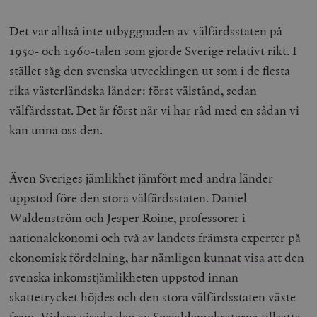
Det var alltså inte utbyggnaden av välfärdsstaten på
1950- och 1960-talen som gjorde Sverige relativt rikt. I
stället såg den svenska utvecklingen ut som i de flesta
rika västerländska länder: först välstånd, sedan
välfärdsstat. Det är först när vi har råd med en sådan vi
kan unna oss den.
Även Sveriges jämlikhet jämfört med andra länder
uppstod före den stora välfärdsstaten. Daniel
Waldenström och Jesper Roine, professorer i
nationalekonomi och två av landets främsta experter på
ekonomisk fördelning, har nämligen
kunnat visa
att den
svenska inkomstjämlikheten uppstod innan
skattetrycket höjdes och den stora välfärdsstaten växte
fram. Vidare visade den av Socialdemokraterna tillsatta