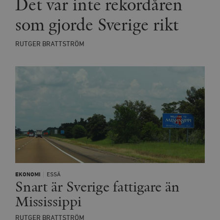
Det var inte rekordåren
Strikt nödvändigt
Analys
som gjorde Sverige rikt
Marknadsföring
Funktioner
Strikt nödvändiga kakor tillåter
RUTGER BRATTSTRÖM
kärnwebbplatsfunktioner som användarinloggning
och kontohantering. Webbplatsen kan inte användas
ordentligt utan strikt nödvändiga cookies.
Leverantör
Namn
U
/ Domän
woocommerce_cart_hash
Automattic
S
Inc.
timbro.se
_hjFirstSeen
Hotjar Ltd
.timbro.se
m
EKONOMI
ESSÄ
Snart är Sverige fattigare än
Mississippi
RUTGER BRATTSTRÖM