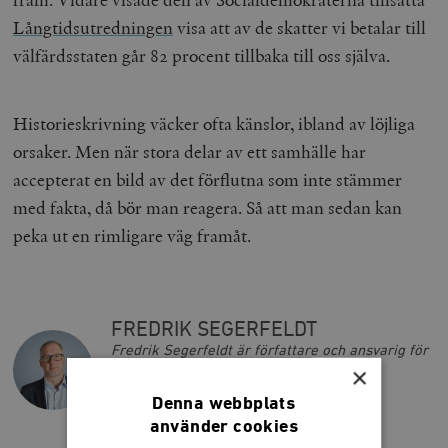
Långtidsutredningen
visa att av de skatter vi betalar till
välfärdsstaten går 82 procent tillbaka till oss själva.
Historieskrivning väcker ofta känslor, ibland av löjliga
orsaker. Men när stora delar av ett samhälle har
accepterat en bild av det förflutna som inte stämmer
med fakta, då bör man reagera. Så att man sedan kan
peka ut en rimligare väg framåt.
FREDRIK SEGERFELDT
Fredrik Segerfeldt är författare och ansvarig för
×
programområdet Marknad på Timbro.
fredrik.segerfeldt@timbro.se
Denna webbplats
använder cookies