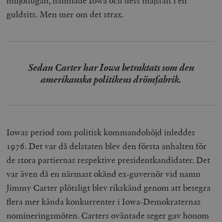
miljöflugan, hamnade Iowa och dess majsfält i en
guldsits. Men mer om det strax.
Sedan Carter har Iowa betraktats som den
amerikanska politikens drömfabrik.
Iowas period som politisk kommandohöjd inleddes
1976. Det var då delstaten blev den första anhalten för
de stora partiernas respektive presidentkandidater. Det
var även då en närmast okänd ex-guvernör vid namn
Jimmy Carter plötsligt blev rikskänd genom att besegra
flera mer kända konkurrenter i Iowa-Demokraternas
nomineringsmöten. Carters oväntade seger gav honom