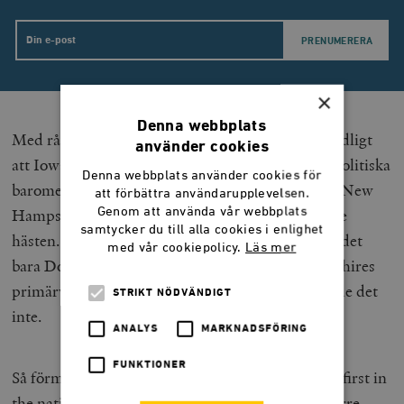
Email
×
Denna webbplats
Med rådande identitetspolitiska trender är det tydligt
använder cookies
att Iowas och New Hampshires legitimitet som politiska
Denna webbplats använder cookies för
barometrar hänger på repen. Dessutom har även New
att förbättra användarupplevelsen.
Genom att använda vår webbplats
Hampshire blivit sämre på att tippa den vinnande
samtycker du till alla cookies i enlighet
hästen. Av de senaste trettio årens presidenter är det
med vår cookiepolicy.
Läs mer
bara Donald Trump som har vunnit New Hampshires
primärval. Biden, Obama, Bush och Clinton gjorde det
STRIKT NÖDVÄNDIGT
inte.
ANALYS
MARKNADSFÖRING
FUNKTIONER
Så förmodligen har tiden sprungit ifrån de båda ”first in
the nation”-delstaterna. Dagens kampanjer är större,