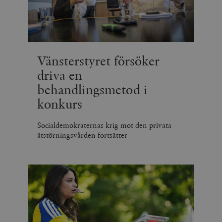
_hjSession_675006
.timbro.se
30
minuter
Vänsterstyret försöker
driva en
behandlingsmetod i
konkurs
Socialdemokraternas krig mot den privata
ätstörningsvården fortsätter