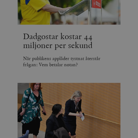
Dadgostar kostar 44
miljoner per sekund
När publikens applåder tystnat återstår
frågan: Vem betalar notan?