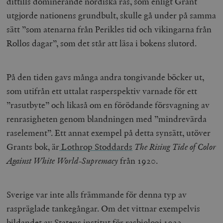
dittills dominerande nordiska ras, som enligt Grant
utgjorde nationens grundbult, skulle gå under på samma
sätt ”som atenarna från Perikles tid och vikingarna från
Rollos dagar”, som det står att läsa i bokens slutord.
På den tiden gavs många andra tongivande böcker ut,
som utifrån ett uttalat rasperspektiv varnade för ett
”rasutbyte” och likaså om en förödande försvagning av
renrasigheten genom blandningen med ”mindrevärda
raselement”. Ett annat exempel på detta synsätt, utöver
Grants bok, är
Lothrop Stoddards
The Rising Tide of Color
Against White World-Supremacy
från 1920.
Sverige var inte alls främmande för denna typ av
raspräglade tankegångar. Om det vittnar exempelvis
bildandet av Statens institut för rasbiologi 1922,