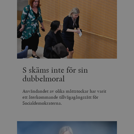
S skäms inte för sin
dubbelmoral
Användandet av olika måttstockar har varit
ett återkommande tillvägagångssätt för
Socialdemokraterna.