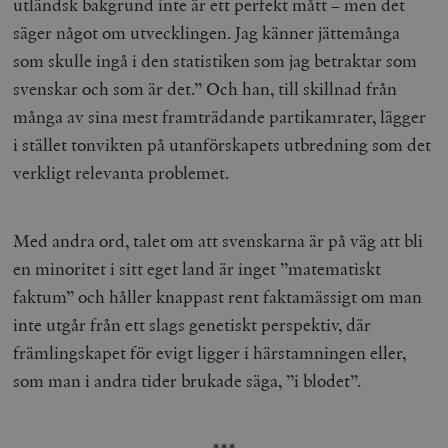
utländsk bakgrund inte är ett perfekt mått – men det
säger något om utvecklingen. Jag känner jättemånga
som skulle ingå i den statistiken som jag betraktar som
svenskar och som är det.” Och han, till skillnad från
många av sina mest framträdande partikamrater, lägger
i stället tonvikten på utanförskapets utbredning som det
verkligt relevanta problemet.
Med andra ord, talet om att svenskarna är på väg att bli
en minoritet i sitt eget land är inget ”matematiskt
faktum” och håller knappast rent faktamässigt om man
inte utgår från ett slags genetiskt perspektiv, där
främlingskapet för evigt ligger i härstamningen eller,
som man i andra tider brukade säga, ”i blodet”.