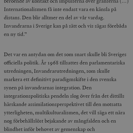
beroende av kontakt och impulserna över gränserna (…)
Inc.
m
.vimeo.com
Internationalismen få inte endast vara en känsla på
distans. Den blir alltmer en del av vår vardag.
Invandrarna i Sverige kan på sätt och vis sägas förebåda
en ny tid.”
Det var en antydan om det som snart skulle bli Sveriges
officiella politik. År 1968 tillsattes den parlamentariska
utredningen, Invandrarutredningen, som skulle
markera ett definitivt paradigmskifte i den svenska
Leverantör
Namn
Utgång
B
synen på invandrarnas integration. Den
/ Domän
Leverantör /
integrationspolitiska pendeln slog över från det dittills
Namn
Utgång
Beskrivning
_ga
Google LLC
1 år 1
D
Domän
.timbro.se
månad
a
härskande assimilationsperspektivet till den motsatta
U
YSC
Google LLC
Session
Denna cookie 
e
.youtube.com
av YouTube fö
ytterligheten, multikulturalismen, det vill säga ett nära
G
spåra visning
a
inbäddade vi
nog förbehållslöst bejakande av mångfalden och en
a
u
VISITOR_INFO1_LIVE
Google LLC
6
Denna cookie 
blindhet inför behovet av gemenskap och
t
.youtube.com
månader
av Youtube fö
g