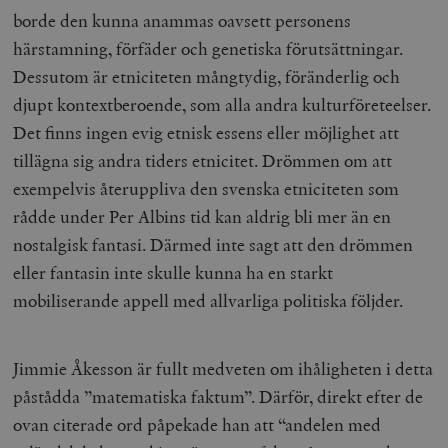
borde den kunna anammas oavsett personens
härstamning, förfäder och genetiska förutsättningar.
Dessutom är etniciteten mångtydig, föränderlig och
djupt kontextberoende, som alla andra kulturföreteelser.
Det finns ingen evig etnisk essens eller möjlighet att
tillägna sig andra tiders etnicitet. Drömmen om att
exempelvis återuppliva den svenska etniciteten som
rådde under Per Albins tid kan aldrig bli mer än en
nostalgisk fantasi. Därmed inte sagt att den drömmen
eller fantasin inte skulle kunna ha en starkt
mobiliserande appell med allvarliga politiska följder.
Jimmie Åkesson är fullt medveten om ihåligheten i detta
påstådda ”matematiska faktum”. Därför, direkt efter de
ovan citerade ord påpekade han att “andelen med