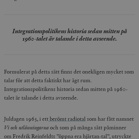
/ Domän
woocommerce_cart_hash
Automattic
S
Inc.
timbro.se
Integrationspolitikens historia sedan mitten på
1960-talet är talande i detta avseende.
_hjFirstSeen
Hotjar Ltd
.timbro.se
m
Formulerat på detta sätt finns det onekligen mycket som
talar för att detta faktiskt har ägt rum.
Integrationspolitikens historia sedan mitten på 1960-
talet är talande i detta avseende.
woocommerce_items_in_cart
Automattic
S
Inc.
timbro.se
Juldagen 1965, i ett
berömt radiotal
som har fått namnet
Vi och utlänningarna
och som på många sätt påminner
wp_woocommerce_session_[abcdef0123456789]
timbro.se
2
om Fredrik Reinfeldts ”öppna era hjärtan-tal”, utryckte
{32}