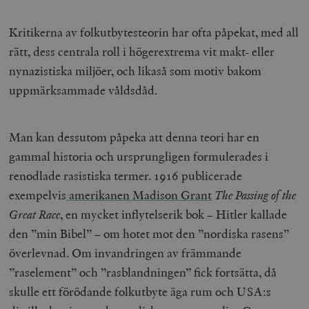
Kritikerna av folkutbytesteorin har ofta påpekat, med all
rätt, dess centrala roll i högerextrema vit makt- eller
nynazistiska miljöer, och likaså som motiv bakom
uppmärksammade våldsdåd.
Man kan dessutom påpeka att denna teori har en
gammal historia och ursprungligen formulerades i
renodlade rasistiska termer. 1916 publicerade
exempelvis
amerikanen Madison Grant
The Passing of the
Great Race
, en mycket inflytelserik bok – Hitler kallade
den ”min Bibel” – om hotet mot den ”nordiska rasens”
överlevnad. Om invandringen av främmande
”raselement” och ”rasblandningen” fick fortsätta, då
skulle ett förödande folkutbyte äga rum och USA:s