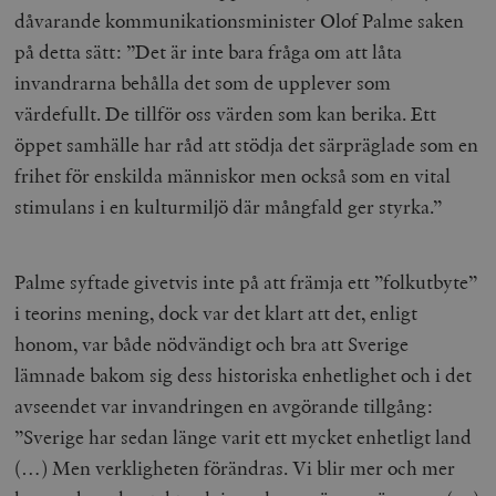
dåvarande kommunikationsminister Olof Palme saken
__cf_bm
Cloudflare
på detta sätt: ”Det är inte bara fråga om att låta
Inc.
m
.myfonts.net
invandrarna behålla det som de upplever som
värdefullt. De tillför oss värden som kan berika. Ett
öppet samhälle har råd att stödja det särpräglade som en
frihet för enskilda människor men också som en vital
stimulans i en kulturmiljö där mångfald ger styrka.”
_hjAbsoluteSessionInProgress
Hotjar Ltd
Palme syftade givetvis inte på att främja ett ”folkutbyte”
.timbro.se
m
i teorins mening, dock var det klart att det, enligt
honom, var både nödvändigt och bra att Sverige
lämnade bakom sig dess historiska enhetlighet och i det
avseendet var invandringen en avgörande tillgång:
”Sverige har sedan länge varit ett mycket enhetligt land
(…) Men verkligheten förändras. Vi blir mer och mer
__cf_bm
Cloudflare