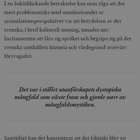
b
I en bakåtblickande betraktelse kan man säga att det
vuid
Vimeo.com
1 år 1
Dessa kakor 
_hjSessionUser_675006
.timbro.se
1 år
mest problematiska med utmönstrandet av
Inc.
månad
av Vimeo-
.vimeo.com
videospelare
assimilationsperspektivet var att betydelsen av det
_hjIncludedInSessionSample_675006
.timbro.se
2
webbplatser.
minuter
svenska, i bred kulturell mening, tonades ner.
_hjSession_675006
.timbro.se
30
Incitamenten att lära sig språket och begripa sig på det
minuter
svenska samhällets historia och värdegrund avsevärt
försvagades.
Det var i stället utanförskapets dystopiska
mångfald som växte fram och gjorde narr av
mångfaldsmystiken.
Samtidigt kan det konstateras att det faktiskt blev en