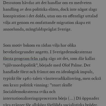
Dessutom hävdas att det handlar om en medveten
handling av den politiska eliten, dock inte något slags
konspiration i det dolda, utan om en offentligt uttalad
vilja att genom en omfattande migration skapa ett
annorlunda, mångfaldspräglat Sverige.
Som motiv bakom en sådan vilja har olika
bevekelsegrunder angetts. I Sverigedemokraternas
första program från 1989
sägs att det, som där kallas
”självmordspolitik”, började med Olof Palme. Det
handlade först och främst om en ideologisk impuls,
typiskt för 1960-talets vänsterradikalisering, men också
om krass politisk vinning: ”snart skulle
Socialdemokraterna svika och
internationaliseringsprocessen börja (…) Då öppnades
våra gränser för allsköns förföljda socialistiska bröder,