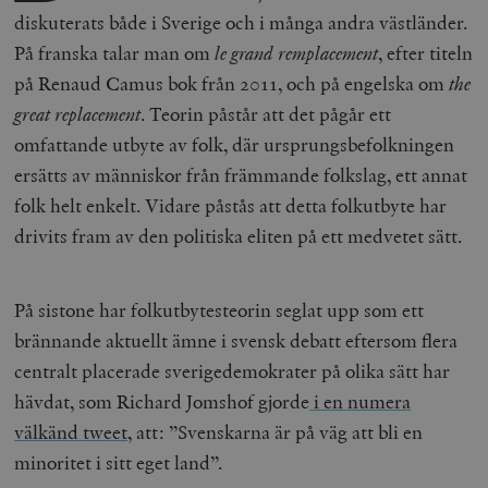
diskuterats både i Sverige och i många andra västländer.
På franska talar man om
le grand remplacement
, efter titeln
på Renaud Camus bok från 2011, och på engelska om
the
great replacement
. Teorin påstår att det pågår ett
omfattande utbyte av folk, där ursprungsbefolkningen
ersätts av människor från främmande folkslag, ett annat
folk helt enkelt. Vidare påstås att detta folkutbyte har
drivits fram av den politiska eliten på ett medvetet sätt.
På sistone har folkutbytesteorin seglat upp som ett
brännande aktuellt ämne i svensk debatt eftersom flera
centralt placerade sverigedemokrater på olika sätt har
hävdat, som Richard Jomshof gjorde
i en numera
välkänd tweet
, att: ”Svenskarna är på väg att bli en
minoritet i sitt eget land”.