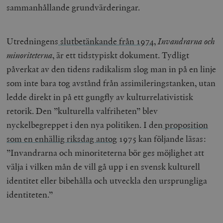
hålla reda på
sammanhållande grundvärderingar.
k
användarinst
i
för Youtube-v
w
inbäddade i
a
webbplatser;
s
också avgör
Utredningens
slutbetänkande från 1974
,
Invandrarna och
f
webbplatsbe
w
använder den
minoriteterna
, är ett tidstypiskt dokument. Tydligt
eller gamla 
_gid
Google LLC
1 dag
D
av Youtube-
påverkat av den tidens radikalism slog man in på en linje
.timbro.se
G
gränssnittet.
o
som inte bara tog avstånd från assimileringstanken, utan
v
mailchimp_landing_site
Mailchimp
28 dagar
o
timbro.se
ledde direkt in på ett gungfly av kulturrelativistisk
o
retorik. Den ”kulturella valfriheten” blev
__cf_bm
Cloudflare
30
Denna cookie
_gat_UA-19195086-1
.timbro.se
54
D
Inc.
minuter
för att skilja
sekunder
c
nyckelbegreppet i den nya politiken. I den
proposition
.podbean.com
människor oc
G
Detta är förd
m
som en enhällig riksdag antog
1975 kan följande läsas:
för webbplat
i
att göra gilti
i
”Invandrarna och minoriteterna bör ges möjlighet att
rapporter o
e
användningen
si
välja i vilken mån de vill gå upp i en svensk kulturell
deras webbpl
_
a
identitet eller bibehålla och utveckla den ursprungliga
_fbp
Meta
3
Används av F
s
Platform Inc.
månader
för att lever
p
identiteten.”
.timbro.se
serie
t
reklamproduk
såsom realti
_ga_YBG49SLCTY
.timbro.se
1 år 1
D
från
månad
G
tredjepartsa