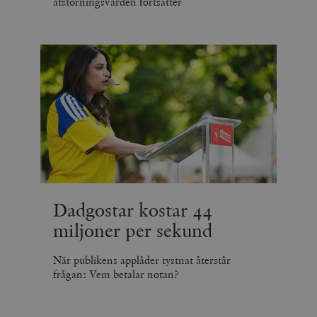
ätstörningsvården fortsätter
Dadgostar kostar 44
miljoner per sekund
När publikens applåder tystnat återstår
frågan: Vem betalar notan?