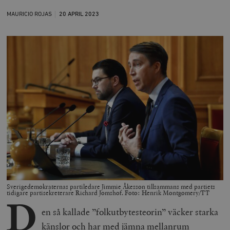
MAURICIO ROJAS
20 APRIL
2023
Sverigedemokraternas partiledare Jimmie Åkesson tillsammans med partiets
tidigare partisekreterare Richard Jomshof. Foto: Henrik Montgomery/TT
D
en så kallade ”folkutbytesteorin” väcker starka
känslor och har med jämna mellanrum