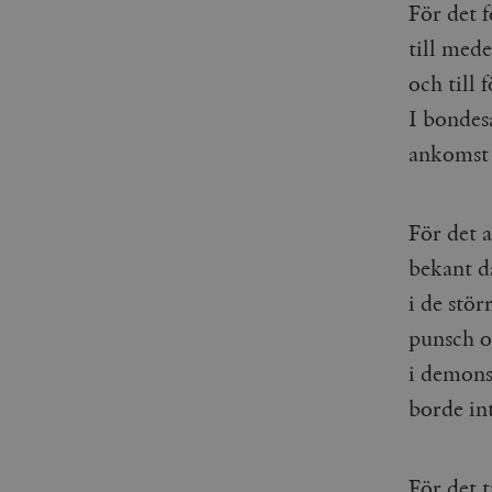
För det f
till med
och till 
I bondes
ankomst 
För det a
bekant d
i de stö
punsch oc
i demonst
borde int
För det t