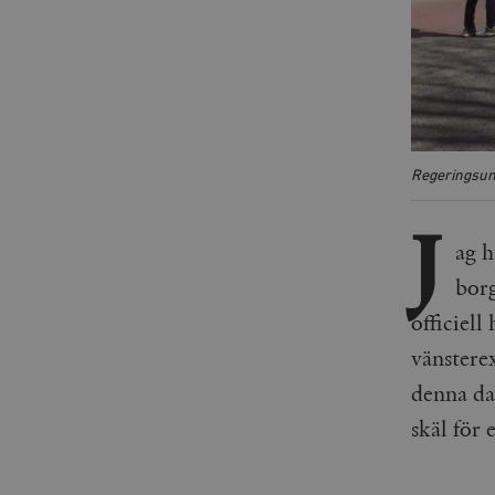
Regeringsun
J
ag h
borg
officiell
vänsterex
denna dag
skäl för