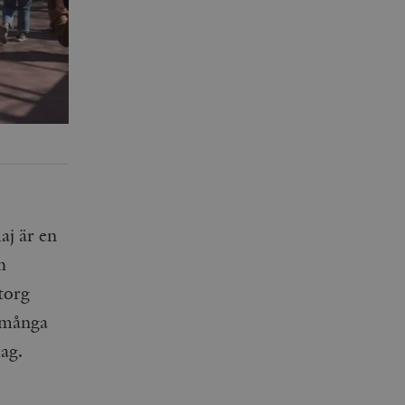
aj är en
h
torg
s många
ag.