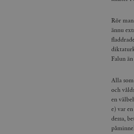
_gid
mailchimp_landing_site
__cf_bm
Rör man 
_gat_UA-19195086-1
ännu ext
_fbp
fladdrad
_ga_YBG49SLCTY
diktatur
vuid
Falun än
_hjSessionUser_675006
_hjIncludedInSessionSa
Alla som 
_hjSession_675006
och våld
en välbeh
e) var e
dessa, b
påminnel