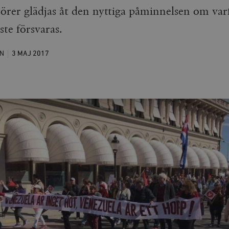
törer glädjas åt den nyttiga påminnelsen om varf
ste försvaras.
N
3 MAJ
2017