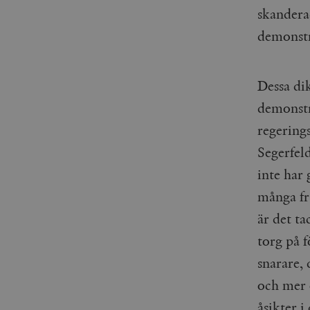
woocommerce_items_in_
skandera
demonstr
wp_woocommerce_sessio
{32}
__cf_bm
Dessa dik
demonstr
_hjAbsoluteSessionInPr
regerings
Segerfeld
__cf_bm
inte har 
många fr
är det ta
Namn
Namn
torg på f
_ga
YSC
snarare, 
och mer 
VISITOR_INFO1_LIVE
åsikter i