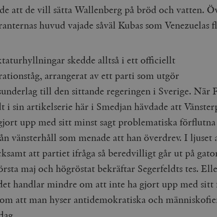
cart
Automattic
Session
Hjälper WooCommerce att avgöra när v
de att de vill sätta Wallenberg på bröd och vatten. Ö
Inc.
ändras.
timbro.se
anternas huvud vajade såväl Kubas som Venezuelas fl
n_[abcdef0123456789]
timbro.se
2 dagar
Cloudflare
30
Denna cookie används för att skilja m
Inc.
minuter
Detta är fördelaktigt för webbplatsen f
taturhyllningar skedde alltså i ett officiellt
.myfonts.net
rapporter om användningen av deras 
ationståg, arrangerat av ett parti som utgör
ogress
Hotjar Ltd
30
Cookien är inställd så att Hotjar kan s
.timbro.se
minuter
användarens resa för ett totalt antal s
underlag till den sittande regeringen i Sverige. När 
ingen identifierbar information.
t i sin artikelserie här i Smedjan hävdade att Vänster
Cloudflare
30
Denna cookie används för att skilja m
Inc.
minuter
Detta är fördelaktigt för webbplatsen f
.vimeo.com
rapporter om användningen av deras 
gjort upp med sitt minst sagt problematiska förflutna
ån vänsterhåll som menade att han överdrev. I ljuset 
cksamt att partiet ifråga så beredvilligt går ut på gato
Leverantör /
Leverantör
Utgång
Beskrivning
Utgång
Beskrivning
Domän
/ Domän
örsta maj och högröstat bekräftar Segerfeldts tes. Ell
Google LLC
Google LLC
Session
Denna cookie ställs in av YouTube för att spåra visningar av 
1 år 1
Detta cookie-namn är associerat med Google Unive
det handlar mindre om att inte ha gjort upp med sitt 
.youtube.com
.timbro.se
månad
en viktig uppdatering av Googles mer vanliga ana
används för att särskilja unika användare genom at
om att man hyser antidemokratiska och människofie
slumpmässigt genererat nummer som klientidentif
Google LLC
6
Denna cookie ställs in av Youtube för att hålla reda på använ
sidförfrågan på en webbplats och används för at
.youtube.com
månader
Youtube-videor inbäddade i webbplatser; den kan också avg
session- och kampanjdata för webbplatsanalysra
webbplatsbesökaren använder den nya eller gamla versionen
 dag.