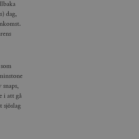
illbaka
s) dag,
ankomst.
årens
.
, som
tminstone
v snaps,
 i att gå
t sjöslag