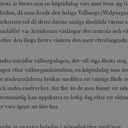
örsta är första maj en högtidsdag vars anor letar sig t
eltiden, då man firade den heliga Valborgs (Walpurgia
förkristen tid då detta datum ansågs förebåda vårens 
amhället var årstidernas växlingar det centrala och v
efter den långa bistra vintern den mest efterlängtade
ndra inträffar valborgsdagen, det vill säga första maj
agen efter valborgsmässoafton, en högtidsdag som å
rre studentstäderna brukar medföra ett ymnigt flöde a
h andra rusdrycker. Att fler än de som finner ett nöje
rationståg kan uppskatta en ledig dag efter ett sådan
e vara ägnat att förvåna.
redje är en extra helgdag i månadsskiftet april/maj