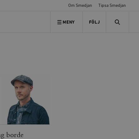
Om Smedjan
Tipsa Smedjan
MENY
FÖLJ
FÖLJ OSS
SEARCH
dag borde