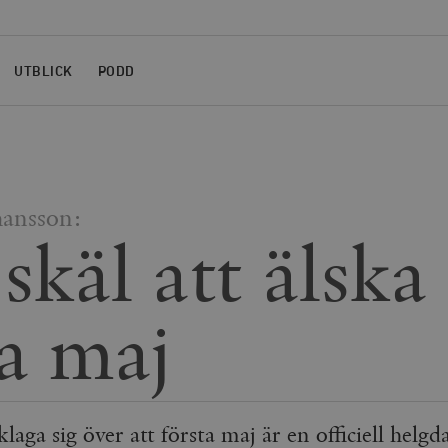
UTBLICK
PODD
hansson:
skäl att älska
ta maj
eklaga sig över att första maj är en officiell helg