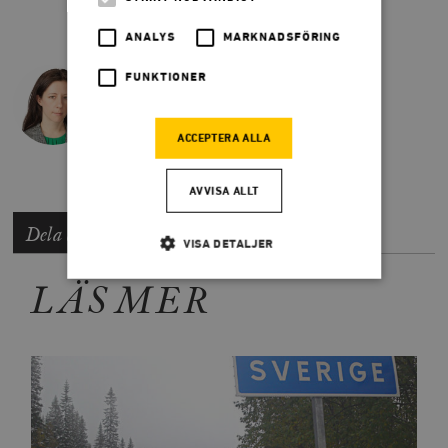
ANALYS
MARKNADSFÖRING
FUNKTIONER
MARIA ERIKSSON
Maria Eriksson är frilansskribent.
ACCEPTERA ALLA
AVVISA ALLT
Dela artikeln
VISA DETALJER
LÄS MER
Strikt nödvändigt
Analys
Marknadsföring
Funktioner
Strikt nödvändiga kakor tillåter
kärnwebbplatsfunktioner som användarinloggning
och kontohantering. Webbplatsen kan inte användas
ordentligt utan strikt nödvändiga cookies.