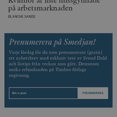
Kvinnor är inte missgynnade
__cf_bm
Cloudflare
på arbetsmarknaden
Inc.
m
.vimeo.com
BLANCHE SANDE
Prenumerera på Smedjan!
Varje lördag får du som prenumerant (gratis)
ett nyhetsbrev med exklusiv text av Svend Dahl
och lästips från veckan som gått. Dessutom
unika erbjudanden på Timbro förlags
utgivning.
Leverantör
Namn
Utgång
B
/ Domän
Leverantör /
Namn
Utgång
Beskrivning
_ga
Google LLC
1 år 1
D
Domän
Email
.timbro.se
månad
a
U
YSC
Google LLC
Session
Denna cookie 
e
.youtube.com
av YouTube fö
G
spåra visning
a
inbäddade vi
a
u
VISITOR_INFO1_LIVE
Google LLC
6
Denna cookie 