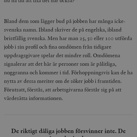
du ha tid att fixa det här också?”
Bland dem som lägger bud på jobben har många icke-
svenska namn. Ibland skriver de på engelska, ibland
bristfällig svenska. Men har man 25, 50 eller 100 utförda
jobb i sin profil och fina omdömen från tidigare
uppdragsgivare spelar det mindre roll. Omdömena
signalerar att det här är personer som är pålitliga,
noggranna och kommer i tid. Förhoppningsvis kan de ha
nytta av dessa meriter om de söker jobb i framtiden.
Förutsatt, förstås, att arbetsgivarna förstår sig på att
värdesätta informationen.
De riktigt dåliga jobben försvinner inte. De