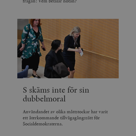
frågan: Vem betalar notan?
S skäms inte för sin
dubbelmoral
Användandet av olika måttstockar har varit
ett återkommande tillvägagångssätt för
Socialdemokraterna.