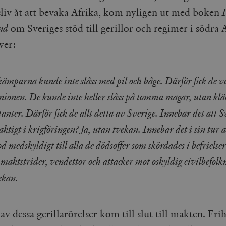
esliv åt att bevaka Afrika, kom nyligen ut med boken
I
nd
om Sveriges stöd till gerillor och regimer i södra 
ver:
kämparna kunde inte slåss med pil och båge. Därför fick de v
nionen. De kunde inte heller slåss på tomma magar, utan kläd
anter. Därför fick de allt detta av Sverige. Innebar det att S
aktigt i krigföringen? Ja, utan tvekan. Innebar det i sin tur 
od medskyldigt till alla de dödsoffer som skördades i befrielse
maktstrider, vendettor och attacker mot oskyldig civilbefolk
ekan.
 av dessa gerillarörelser kom till slut till makten. Fri