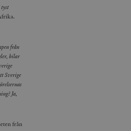
 tyst
Afrika.
apen från
er, bilar
verige
att Sverige
rörelsernas
ning? Ja,
heten från