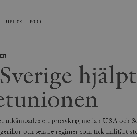
UTBLICK
PODD
NER
Sverige hjälp
etunionen
et utkämpades ett proxykrig mellan USA och S
gerillor och senare regimer som fick militärt stö