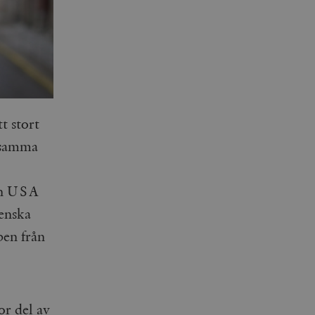
tt stort
ldsamma
lan USA
venska
pen från
or del av