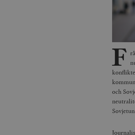
F
rå
n
konflikt
kommunis
och Sovj
neutralit
Sovjetun
Journali