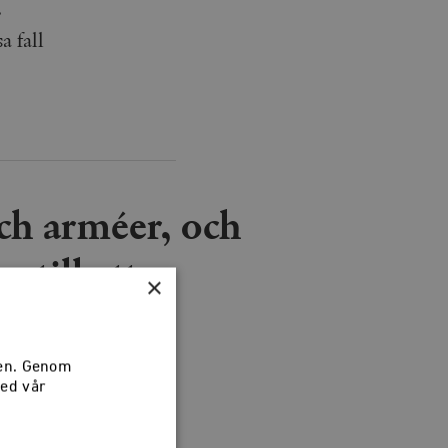
.
a fall
ch arméer, och
 till ett
×
sen. Genom
med vår
ans