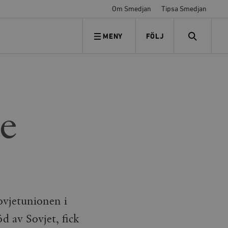
Om Smedjan
Tipsa Smedjan
MENY
FÖLJ
FÖLJ OSS
SEARCH
te
ovjetunionen i
d av Sovjet, fick