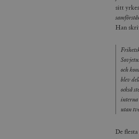
sitt yrk
samförstå
Han skri
Frihets
Sovjetu
och kont
blev del
också st
interna 
utan tv
De flesta