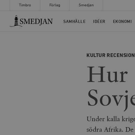
Timbro
Förlag
Smedjan
Timbro
SAMHÄLLE
IDÉER
EKONOMI
KULTUR
RECENSIO
Hur 
Sovj
Under kalla krig
södra Afrika. De 