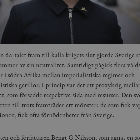
n 60-talet fram till kalla krigets slut gjorde Sverige e
ummer av sin neutralitet.
Samtidigt pågick flera vå
er i södra Afrika mellan imperialistiska regimer och
tiska gerillor. I princip var det ett proxykrig mel
et, som försedde respektive sida med resurser. Den s
eten till trots framträder ett mönster: de som fick va
ionen, fick ofta förnödenheter från Sverige.
sten och författaren Bengt G Nilsson, som ägnat en st