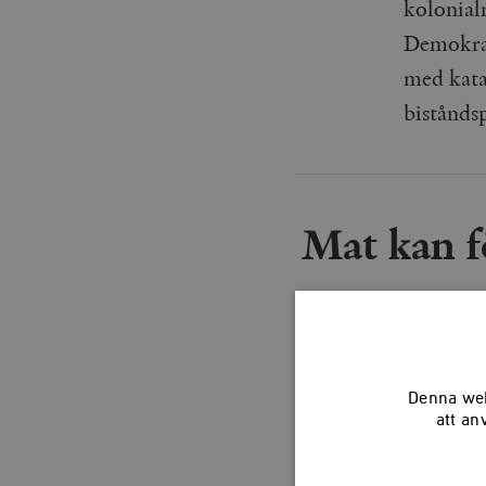
kolonial
Demokrati
med katas
bistånds
Mat kan f
en a
Denna web
att an
Robert M