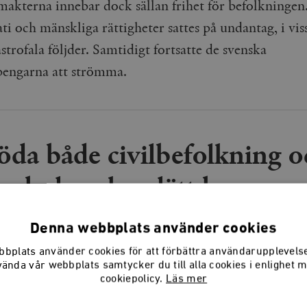
makterna innebar dock sällan frihet för befolkningen
 och mänskliga rättigheter sattes på undantag, i viss
trofala följder. Samtidigt fortsatte de svenska
pengarna att strömma.
öda både civilbefolkning o
mbulans kan lätt byggas om
militärfordon.
Denna webbplats använder cookies
bplats använder cookies för att förbättra användarupplevel
vända vår webbplats samtycker du till alla cookies i enlighet 
cookiepolicy.
Läs mer
ugabe kom till makten i Zimbabwe 1980, efter att h