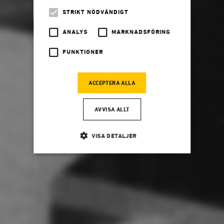
STRIKT NÖDVÄNDIGT
ANALYS
MARKNADSFÖRING
FUNKTIONER
ACCEPTERA ALLA
AVVISA ALLT
VISA DETALJER
Strikt nödvändigt
Analys
Marknadsföring
Funktioner
Strikt nödvändiga kakor tillåter
kärnwebbplatsfunktioner som användarinloggning
och kontohantering. Webbplatsen kan inte användas