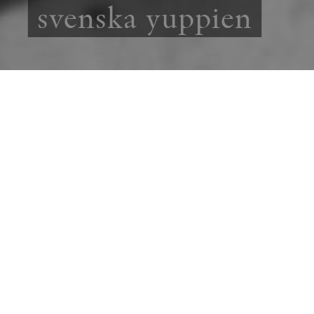
svenska yuppien
EKONOMI
JAN JÖRNMARK
REPORTAGE
I mitten av 1960-talet hade skatter och
regleringar förvandlat många svenska företag
till bortglömda versioner av Joakim von Ankas
kassavalv. Men en ny tid stod för dörren och
några decennier senare skulle mer än hälften
av de traditionella svenska storföretagen ha
försvunnit från börslistorna. Jan Jörnmark
hittar den svenska finanskapitalismens rötter i
södra Halland.