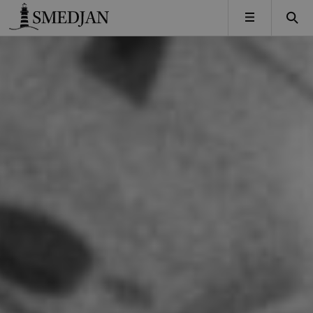
Timbro
MENY