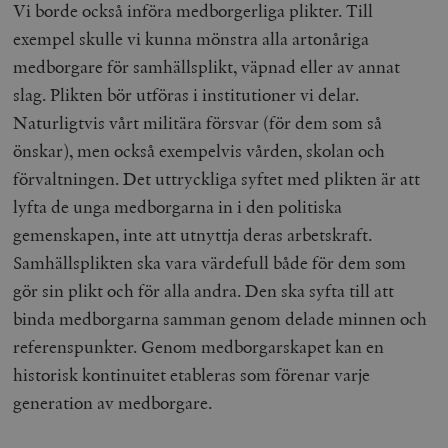
hålla reda på
Vi borde också införa medborgerliga plikter. Till
k
användarinst
i
för Youtube-v
exempel skulle vi kunna mönstra alla artonåriga
w
inbäddade i
a
webbplatser;
medborgare för samhällsplikt, väpnad eller av annat
s
också avgör
f
webbplatsbe
slag. Plikten bör utföras i institutioner vi delar.
w
använder den
eller gamla 
Naturligtvis vårt militära försvar (för dem som så
_gid
Google LLC
1 dag
D
av Youtube-
.timbro.se
G
gränssnittet.
önskar), men också exempelvis vården, skolan och
o
v
förvaltningen. Det uttryckliga syftet med plikten är att
mailchimp_landing_site
Mailchimp
28 dagar
o
timbro.se
o
lyfta de unga medborgarna in i den politiska
__cf_bm
Cloudflare
30
Denna cookie
_gat_UA-19195086-1
.timbro.se
54
D
gemenskapen, inte att utnyttja deras arbetskraft.
Inc.
minuter
för att skilja
sekunder
c
.podbean.com
människor oc
G
Samhällsplikten ska vara värdefull både för dem som
Detta är förd
m
för webbplat
i
gör sin plikt och för alla andra. Den ska syfta till att
att göra gilti
i
rapporter o
e
binda medborgarna samman genom delade minnen och
användningen
si
deras webbpl
_
referenspunkter. Genom medborgarskapet kan en
a
_fbp
Meta
3
Används av F
s
historisk kontinuitet etableras som förenar varje
Platform Inc.
månader
för att lever
p
.timbro.se
serie
t
generation av medborgare.
reklamproduk
såsom realti
_ga_YBG49SLCTY
.timbro.se
1 år 1
D
från
månad
G
tredjepartsa