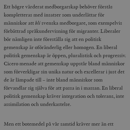
b
Ett högre värderat medborgarskap behöver förstås
vuid
Vimeo.com
1 år 1
Dessa kakor 
_hjSessionUser_675006
.timbro.se
1 år
Inc.
månad
av Vimeo-
kompletteras med insatser som underlättar för
.vimeo.com
videospelare
_hjIncludedInSessionSample_675006
.timbro.se
2
webbplatser.
människor att
bli
svenska medborgare, som exempelvis
minuter
förbättrad språkundervisning för migranter. Liberaler
_hjSession_675006
.timbro.se
30
minuter
bör nämligen inte föreställa sig att en politisk
gemenskap är oföränderlig eller homogen. En liberal
politisk gemenskap är öppen, pluralistisk och progressiv.
Cicero menade att gemenskap uppstår bland människor
som förverkligar sin unika natur och excellerar i just det
de är lämpade till – inte bland människor som
förvandlar sig själva för att passa in i massan. En liberal
politisk gemenskap kräver integration och tolerans, inte
assimilation och underkastelse.
Men ett botemedel på vår samtid kräver mer än ett