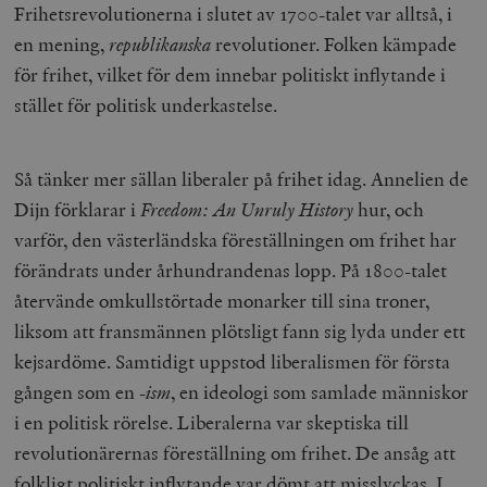
Frihetsrevolutionerna i slutet av 1700-talet var alltså, i
en mening,
republikanska
revolutioner. Folken kämpade
för frihet, vilket för dem innebar politiskt inflytande i
stället för politisk underkastelse.
Så tänker mer sällan liberaler på frihet idag. Annelien de
Dijn förklarar i
Freedom: An Unruly History
hur, och
varför, den västerländska föreställningen om frihet har
förändrats under århundrandenas lopp. På 1800-talet
återvände omkullstörtade monarker till sina troner,
liksom att fransmännen plötsligt fann sig lyda under ett
kejsardöme. Samtidigt uppstod liberalismen för första
gången som en
-ism
, en ideologi som samlade människor
i en politisk rörelse. Liberalerna var skeptiska till
revolutionärernas föreställning om frihet. De ansåg att
folkligt politiskt inflytande var dömt att misslyckas. I