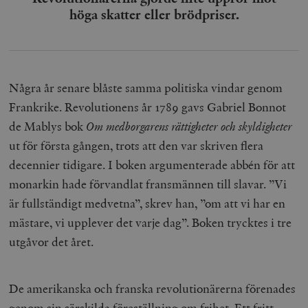
höga skatter eller brödpriser.
Några år senare blåste samma politiska vindar genom
Frankrike. Revolutionens år 1789 gavs Gabriel Bonnot
de Mablys bok
Om medborgarens rättigheter och skyldigheter
ut för första gången, trots att den var skriven flera
decennier tidigare. I boken argumenterade abbén för att
monarkin hade förvandlat fransmännen till slavar. ”Vi
är fullständigt medvetna”, skrev han, ”om att vi har en
mästare, vi upplever det varje dag”. Boken trycktes i tre
utgåvor det året.
De amerikanska och franska revolutionärerna förenades
genom sin särskilda föreställning om frihet. Ett fritt