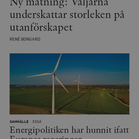
Ny mätning: Väljarna
underskattar storleken på
utanförskapet
RENÉ BONGARD
SAMHÄLLE
ESSÄ
Energipolitiken har hunnit ifatt
Europas regeringar