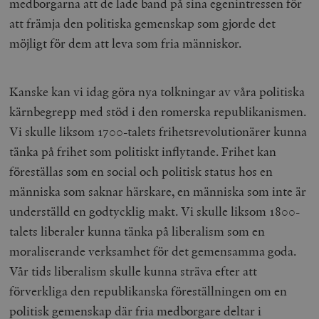
medborgarna att de lade band på sina egenintressen för
/ Domän
att främja den politiska gemenskap som gjorde det
woocommerce_cart_hash
Automattic
S
Inc.
möjligt för dem att leva som fria människor.
timbro.se
Kanske kan vi idag göra nya tolkningar av våra politiska
_hjFirstSeen
Hotjar Ltd
.timbro.se
m
kärnbegrepp med stöd i den romerska republikanismen.
Vi skulle liksom 1700-talets frihetsrevolutionärer kunna
tänka på frihet som politiskt inflytande. Frihet kan
föreställas som en social och politisk status hos en
människa som saknar härskare, en människa som inte är
underställd en godtycklig makt. Vi skulle liksom 1800-
talets liberaler kunna tänka på liberalism som en
woocommerce_items_in_cart
Automattic
S
Inc.
moraliserande verksamhet för det gemensamma goda.
timbro.se
Vår tids liberalism skulle kunna sträva efter att
förverkliga den republikanska föreställningen om en
politisk gemenskap där fria medborgare deltar i
wp_woocommerce_session_[abcdef0123456789]
timbro.se
2
{32}