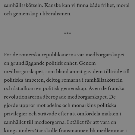
samhällsskötseln. Kanske kan vi finna både frihet, moral
__cf_bm
Cloudflare
och gemenskap i liberalismen.
Inc.
m
.myfonts.net
***
För de romerska republikanerna var medborgarskapet
en grundläggande politisk enhet. Genom
medborgarskapet, som bland annat gav dem tillträde till
_hjAbsoluteSessionInProgress
Hotjar Ltd
.timbro.se
m
politiska ämbeten, deltog romarna i samhällsskötseln
och åstadkom en politisk gemenskap. Även de franska
revolutionärerna åberopade medborgarskapet. De
gjorde uppror mot adelns och monarkins politiska
privilegier och strävade efter att omfördela makten i
samhället till medborgarna. I stället för att vara en
kungs undersåtar skulle fransmännen bli medlemmar i
__cf_bm
Cloudflare