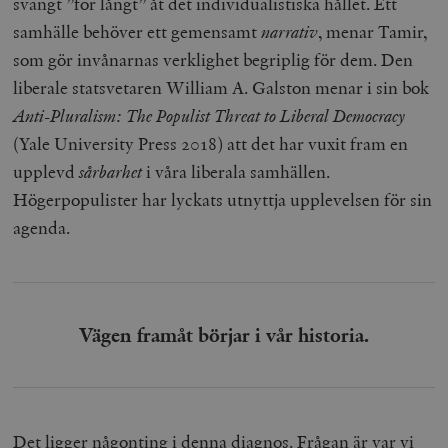
svängt ”för långt” åt det individualistiska hållet. Ett
samhälle behöver ett gemensamt
narrativ
, menar Tamir,
som gör invånarnas verklighet begriplig för dem. Den
liberale statsvetaren William A. Galston menar i sin bok
Anti-Pluralism: The Populist Threat to Liberal Democracy
(Yale University Press 2018) att det har vuxit fram en
upplevd
sårbarhet
i våra liberala samhällen.
Högerpopulister har lyckats utnyttja upplevelsen för sin
agenda.
Vägen framåt börjar i vår historia.
Det ligger någonting i denna diagnos. Frågan är var vi