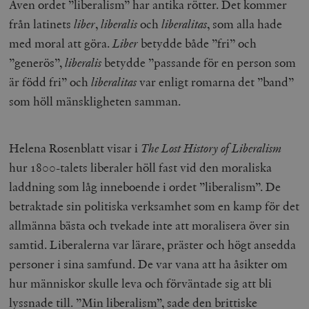
Även ordet ”liberalism” har antika rötter. Det kommer
från latinets
liber
,
liberalis
och
liberalitas
, som alla hade
med moral att göra.
Liber
betydde både ”fri” och
”generös”,
liberalis
betydde ”passande för en person som
är född fri” och
liberalitas
var enligt romarna det ”band”
som höll mänskligheten samman.
Helena Rosenblatt visar i
The Lost History of Liberalism
hur 1800-talets liberaler höll fast vid den moraliska
laddning som låg inneboende i ordet ”liberalism”. De
betraktade sin politiska verksamhet som en kamp för det
allmänna bästa och tvekade inte att moralisera över sin
samtid. Liberalerna var lärare, präster och högt ansedda
personer i sina samfund. De var vana att ha åsikter om
hur människor skulle leva och förväntade sig att bli
lyssnade till. ”Min liberalism”, sade den brittiske