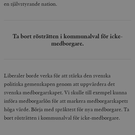
Inc.
m
en självstyrande nation.
.vimeo.com
Ta bort rösträtten i kommunalval för icke-
medborgare.
Liberaler borde verka för att stärka den svenska
politiska gemenskapen genom att uppvärdera det
Leverantör
Namn
Utgång
B
/ Domän
svenska medborgarskapet. Vi skulle till exempel kunna
Leverantör /
Namn
Utgång
Beskrivning
_ga
Google LLC
1 år 1
D
Domän
införa medborgarlön för att markera medborgarskapets
.timbro.se
månad
a
U
YSC
Google LLC
Session
Denna cookie 
höga värde. Börja med språktest för nya medborgare. Ta
e
.youtube.com
av YouTube fö
G
spåra visning
bort rösträtten i kommunalval för icke-medborgare.
a
inbäddade vi
a
u
VISITOR_INFO1_LIVE
Google LLC
6
Denna cookie 
t
.youtube.com
månader
av Youtube fö
g