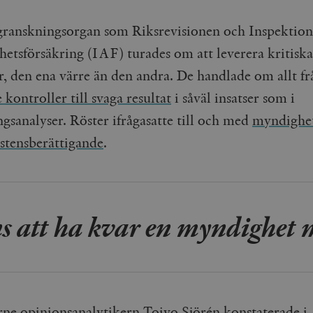
 granskningsorgan som Riksrevisionen och Inspektion
shetsförsäkring (IAF) turades om att leverera kritiska
r, den ena värre än den andra. De handlade om allt fr
 kontroller till svaga resultat
i såväl insatser som i
gsanalyser. Röster ifrågasatte till och med
myndighe
istensberättigande
.
s att ha kvar en myndighet me
rne opinionsanalytikern Toivo Sjörén konstaterade i