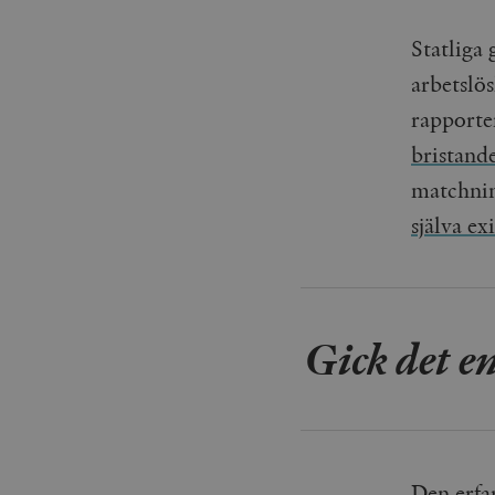
Statliga
arbetslö
rapporte
bristande
matchnin
själva ex
Gick det en
Den erfa