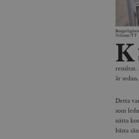
Borgerlighete
Nilsson/TT
K
resultat
år sedan.
Detta va
som ledn
nätta ko
bästa sä