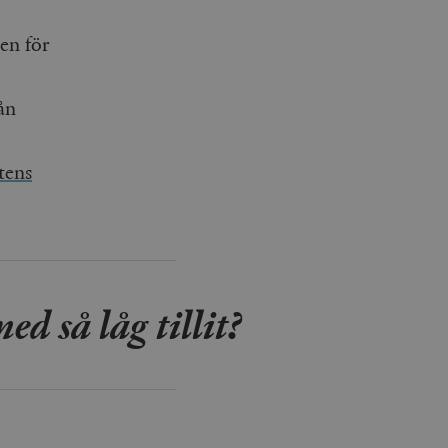
en för
ån
tens
d så låg tillit?