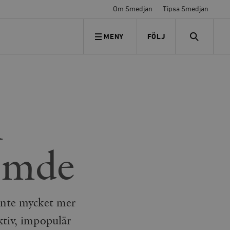
Om Smedjan
Tipsa Smedjan
MENY
FÖLJ
FÖLJ OSS
SEARCH
m
lömde
 inte mycket mer
ktiv, impopulär