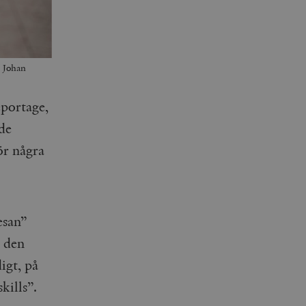
: Johan
eportage,
de
ör några
esan”
l den
igt, på
kills”.