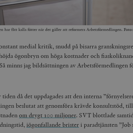
n har fått kalla fötter när det gäller att reformera Arbetsförmedlingen. Foto
onstant medial kritik, snudd på bisarra granskningsr
höjda ögonbryn om höga kostnader och fiaskoliknan
. Så minns jag bildsättningen av Arbetsförmedlingen f
r tiden då det uppdagades att den interna ”förnyelser
ingen beslutat att genomföra krävde konsultstöd, til
stnaden
om drygt 100 miljoner
. SVT blottlade samtid
ndningstid,
iögonfallande brister
i paradtjänsten ”Job s