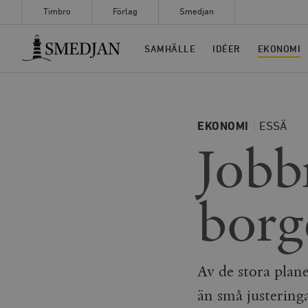
Timbro
Förlag
Smedjan
Timbro
SAMHÄLLE
IDÉER
EKONOMI
EKONOMI
ESSÄ
Jobb
borg
Av de stora plan
än små justering