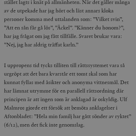
stället lagts i knät på allmänheten. När det gäller många
av de utpekade har jag hört och läst annars kloka
personer komma med uttalanden som: ”Vilket svin”,
”Att en sån får gå lös”, ”Äckel”. ”Känner du honom?”,
har jag frågat om jag fått tillfälle. Svaret brukar vara:
”Nej, jag har aldrig träffat karln.”
I uppropens tid tycks tilliten till rättssystemet vara så
urgröpt att det bara kvarstår ett tomt skal som har
kunnat fyllas med åsikter och anonyma vittnesmål. Det
har lämnat utrymme för en parallell rättsordning där
principen är att ingen som är anklagad är oskyldig. Ulf
Malmros gjorde ett försök att bemöta anklagelser i
Aftonbladet: ”Hela min familj har gått sönder av ryktet”
(6/12), men det fick inte genomslag.