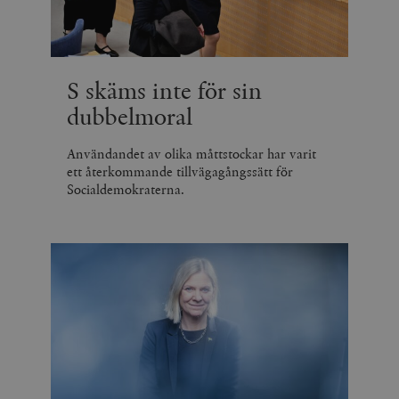
S skäms inte för sin
dubbelmoral
Användandet av olika måttstockar har varit
ett återkommande tillvägagångssätt för
Socialdemokraterna.