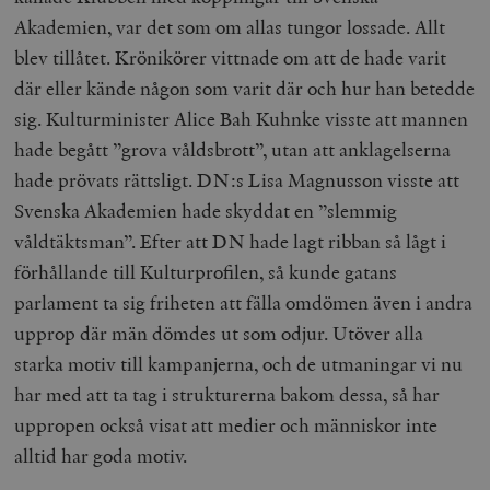
Akademien, var det som om allas tungor lossade. Allt
blev tillåtet. Krönikörer vittnade om att de hade varit
där eller kände någon som varit där och hur han betedde
sig. Kulturminister Alice Bah Kuhnke visste att mannen
hade begått ”grova våldsbrott”, utan att anklagelserna
hade prövats rättsligt. DN:s Lisa Magnusson visste att
Svenska Akademien hade skyddat en ”slemmig
våldtäktsman”. Efter att DN hade lagt ribban så lågt i
förhållande till Kulturprofilen, så kunde gatans
parlament ta sig friheten att fälla omdömen även i andra
upprop där män dömdes ut som odjur. Utöver alla
starka motiv till kampanjerna, och de utmaningar vi nu
har med att ta tag i strukturerna bakom dessa, så har
uppropen också visat att medier och människor inte
alltid har goda motiv.