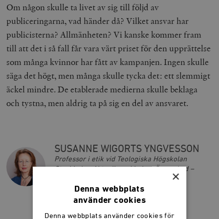
Om någon skulle ta livet av sig till följd av
publiceringarna, vad händer då? Vilket ansvar har
publicisterna? Allmänheten? Vi kanske kommer fram
till att det i så fall får vara värt priset för den upprättelse
som många kvinnor har fått av kampanjen. Ingen skulle
säga det högt, men många skulle tycka det: ett slemmigt
äckel mindre. De etablerade medierna skulle beklaga
och tystna, men aldrig ta på sig en del av ansvaret.
SUSANNE WIGORTS YNGVESSON
Professor i etik vid Teologiska Högskolan
Stockholm. Aktuell med boken Övervakad –
×
Människor, maskiner & Gud (Timbro).
Denna webbplats
använder cookies
Denna webbplats använder cookies för