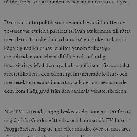
rådde, trots fyra årtionden av socialdemokratiskt styre.
Den nya kulturpolitik som genomdrevs vid mitten av
70-talet var ett led i partiets strävan att komma till rätta
med detta. Kanske fanns där också en tanke att kunna
köpa sig radikalernas lojalitet genom frikostiga
erbjudanden om arbetstillfällen och offentlig
finansiering. Med den nya kulturpolitiken växte antalet
arbetstillfällen i den offentligt finansierade kultur- och
mediesektorn explosionsartat, och de som bemannade
dem kom i hög grad från den radikala vänsterrörelsen.
När TV2 startades 1969 beskrevs det som att ”ett första
majtåg från Gärdet gått vilse och hamnat på TV-huset”.
Proggrörelsen dog ut mer eller mindre över en natt året