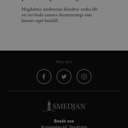
Magdalena Andersson klandrar andra för
att använda samma skattestrategi som
hennes eget hushåll.
FÖLJ OSS
Facebook
Twitter
Instagram
Besök oss
Kungsgatan 60, Stockholm