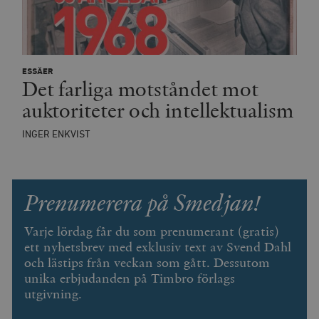
minuter
ESSÄER
Det farliga motståndet mot
auktoriteter och intellektualism
INGER ENKVIST
Prenumerera på Smedjan!
Varje lördag får du som prenumerant (gratis)
ett nyhetsbrev med exklusiv text av Svend Dahl
och lästips från veckan som gått. Dessutom
unika erbjudanden på Timbro förlags
utgivning.