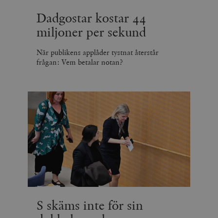
Dadgostar kostar 44
miljoner per sekund
När publikens applåder tystnat återstår
frågan: Vem betalar notan?
S skäms inte för sin