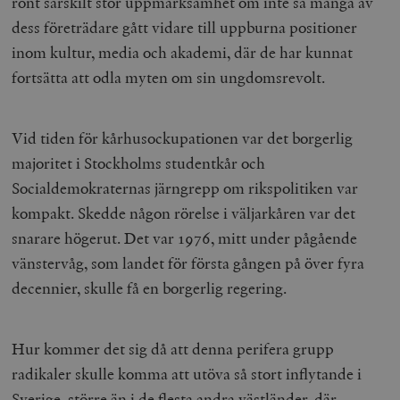
rönt särskilt stor uppmärksamhet om inte så många av
dess företrädare gått vidare till uppburna positioner
inom kultur, media och akademi, där de har kunnat
fortsätta att odla myten om sin ungdomsrevolt.
Vid tiden för kårhusockupationen var det borgerlig
majoritet i Stockholms studentkår och
Socialdemokraternas järngrepp om rikspolitiken var
kompakt. Skedde någon rörelse i väljarkåren var det
snarare högerut. Det var 1976, mitt under pågående
vänstervåg, som landet för första gången på över fyra
decennier, skulle få en borgerlig regering.
Hur kommer det sig då att denna perifera grupp
radikaler skulle komma att utöva så stort inflytande i
Sverige, större än i de flesta andra västländer, där