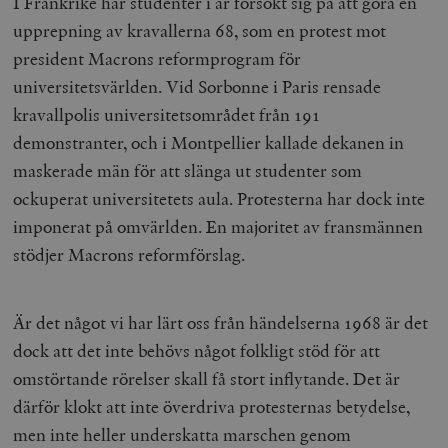
I Frankrike har studenter i år försökt sig på att göra en
_hjFirstSeen
Hotjar Ltd
upprepning av kravallerna 68, som en protest mot
.timbro.se
m
president Macrons reformprogram för
universitetsvärlden. Vid Sorbonne i Paris rensade
kravallpolis universitetsområdet från 191
demonstranter, och i Montpellier kallade dekanen in
maskerade män för att slänga ut studenter som
ockuperat universitetets aula. Protesterna har dock inte
woocommerce_items_in_cart
Automattic
S
imponerat på omvärlden. En majoritet av fransmännen
Inc.
timbro.se
stödjer Macrons reformförslag.
Är det något vi har lärt oss från händelserna 1968 är det
wp_woocommerce_session_[abcdef0123456789]
timbro.se
2
{32}
dock att det inte behövs något folkligt stöd för att
__cf_bm
Cloudflare
omstörtande rörelser skall få stort inflytande. Det är
Inc.
m
.myfonts.net
därför klokt att inte överdriva protesternas betydelse,
men inte heller underskatta marschen genom