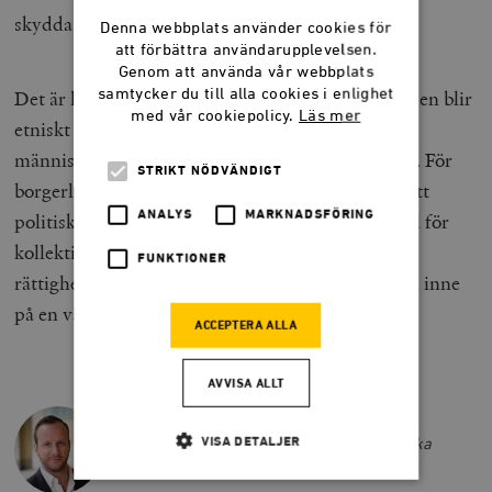
skydda sig mot andras kulturer.
Denna webbplats använder cookies för
att förbättra användarupplevelsen.
Genom att använda vår webbplats
samtycker du till alla cookies i enlighet
Det är heller ingen liberal dröm att bostadsområden blir
med vår cookiepolicy.
Läs mer
etniskt präglade stadsdelar. Det handlar om att
människor, även muslimer, ska få leva som de vill. För
STRIKT NÖDVÄNDIGT
borgerliga partier borde det vara en självklarhet att
ANALYS
MARKNADSFÖRING
politiskt uppsatta mål för ett förment bättre utfall för
kollektivet måste stå tillbaka för grundläggande
FUNKTIONER
rättigheter i sammanhang som detta. Annars är vi inne
på en väldigt farlig väg.
ACCEPTERA ALLA
AVVISA ALLT
CHRISTIAN CARLSSON
VISA DETALJER
Förbundsordförande för Kristdemokratiska
Ungdomsförbundet (KDU).