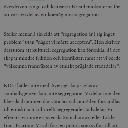
överdriven tyngd och kritiserar Kristdemokraterna för
att vara en del av ett korståg mot segregation.
Steijer menar å sin sida att ”segregation är i sig inget
problem” utan ”något vi måste acceptera”. Hon skriver
dessutom att kulturell segregation kan förenkla, då det
skapar mindre friktion och konflikter, samt att vi borde
”välkomna framväxten av etniskt präglade stadsdelar”.
KDU håller inte med. Sverige ska präglas av
samhällsgemenskap, inte segregation. Vi delar inte den
liberala drömmen där våra bostadsområden förvandlas
till etniskt och kulturellt segregerade stadsdelar. Vi
eftersträvar inte ett svenskt Somaliatown eller Little
Iraq. Tvärtom. Vi vill föra en politik som syftar till att