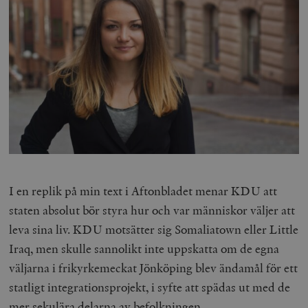
I en replik på min text i Aftonbladet menar KDU att
staten absolut bör styra hur och var människor väljer att
leva sina liv. KDU motsätter sig Somaliatown eller Little
Iraq, men skulle sannolikt inte uppskatta om de egna
väljarna i frikyrkemeckat Jönköping blev ändamål för ett
statligt integrationsprojekt, i syfte att spädas ut med de
mer sekulära delarna av befolkningen.