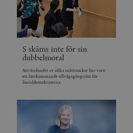
S skäms inte för sin
dubbelmoral
Användandet av olika måttstockar har varit
ett återkommande tillvägagångssätt för
Socialdemokraterna.