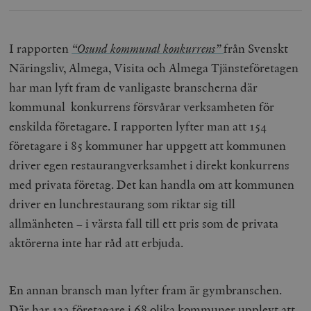
I rapporten
“Osund kommunal konkurrens”
från Svenskt
Näringsliv, Almega, Visita och Almega Tjänsteföretagen
har man lyft fram de vanligaste branscherna där
kommunal konkurrens försvårar verksamheten för
enskilda företagare. I rapporten lyfter man att 154
företagare i 85 kommuner har uppgett att kommunen
driver egen restaurangverksamhet i direkt konkurrens
med privata företag. Det kan handla om att kommunen
driver en lunchrestaurang som riktar sig till
allmänheten – i värsta fall till ett pris som de privata
aktörerna inte har råd att erbjuda.
En annan bransch man lyfter fram är gymbranschen.
Där har 132 företagare i 68 olika kommuner upplevt att