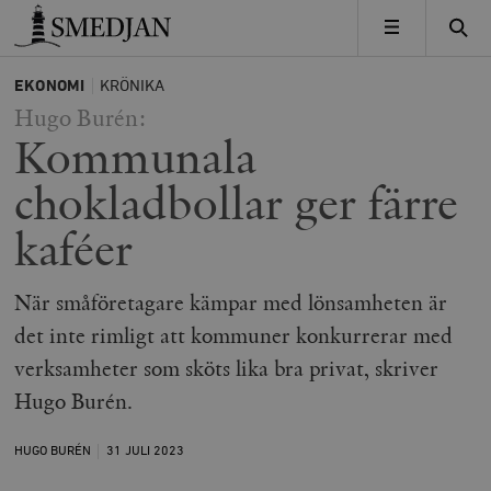
Timbro
MENY
EKONOMI
KRÖNIKA
Hugo Burén:
Kommunala
chokladbollar ger färre
kaféer
När småföretagare kämpar med lönsamheten är
det inte rimligt att kommuner konkurrerar med
verksamheter som sköts lika bra privat, skriver
Hugo Burén.
HUGO BURÉN
31 JULI
2023