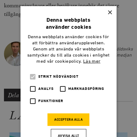
kommuninvånare eller besökare innebär det sämre
×
tillgång till restauranger, kaféer och gym.
Denna webbplats
använder cookies
Denna webbplats använder cookies för
HUGO BURÉN
att förbättra användarupplevelsen.
Genom att använda vår webbplats
Hugo Burén är politisk redaktör på Örnsköldsviks
samtycker du till alla cookies i enlighet
Allehanda. Han var sommarskribent på Smedjan
med vår cookiepolicy.
Läs mer
sommaren 2023.
STRIKT NÖDVÄNDIGT
ANALYS
MARKNADSFÖRING
Dela artikeln
FUNKTIONER
LÄS MER
ACCEPTERA ALLA
AVVISA ALLT