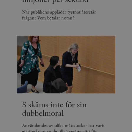
När publikens applåder tystnat återstår
frågan: Vem betalar notan?
S skäms inte för sin
dubbelmoral
Användandet av olika måttstockar har varit
ett återkommande tillvägagångssätt för