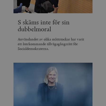
_hjSession_675006
.timbro.se
30
minuter
S skäms inte för sin
dubbelmoral
Användandet av olika måttstockar har varit
ett återkommande tillvägagångssätt för
Socialdemokraterna.