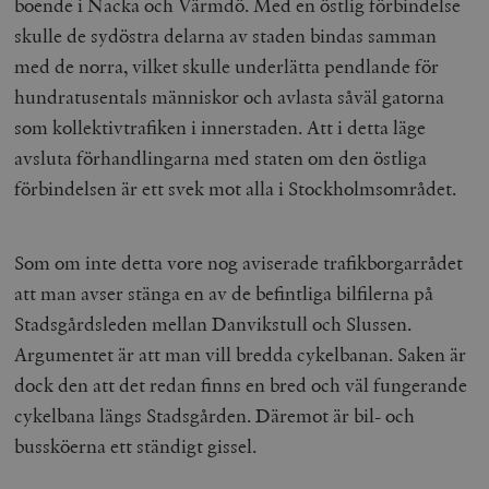
boende i Nacka och Värmdö. Med en östlig förbindelse
skulle de sydöstra delarna av staden bindas samman
med de norra, vilket skulle underlätta pendlande för
hundratusentals människor och avlasta såväl gatorna
som kollektivtrafiken i innerstaden. Att i detta läge
avsluta förhandlingarna med staten om den östliga
förbindelsen är ett svek mot alla i Stockholmsområdet.
Som om inte detta vore nog aviserade trafikborgarrådet
att man avser stänga en av de befintliga bilfilerna på
Stadsgårdsleden mellan Danvikstull och Slussen.
Argumentet är att man vill bredda cykelbanan. Saken är
dock den att det redan finns en bred och väl fungerande
cykelbana längs Stadsgården. Däremot är bil- och
bussköerna ett ständigt gissel.