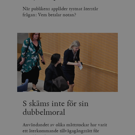
När publikens applåder tystnat återstår
frågan: Vem betalar notan?
S skäms inte för sin
dubbelmoral
Användandet av olika måttstockar har varit
ett återkommande tillvägagångssätt för