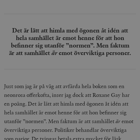
Det är lätt att himla med ögonen åt idén att
hela samhället är emot henne för att hon
befinner sig utanför ”normen”. Men faktum
är att samhället
är
emot överviktiga personer.
Just som jag är på väg att avfärda hela boken som en
neonrosa offerkofta, inser jag dock att Roxane Gay har
en poäng. Det är lätt att himla med ögonen åt idén att
hela samhället är emot henne för att hon befinner sig
utanför ”normen”. Men faktum är att samhället
är
emot
överviktiga personer. Politiker behandlar överviktiga
som parior. De tvingas betala extra mycket för läsk,