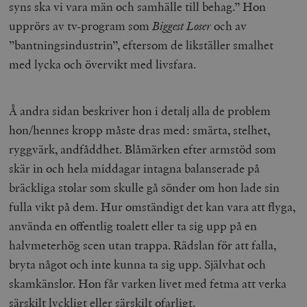
syns ska vi vara män och samhälle till behag.” Hon
upprörs av tv-program som
Biggest Loser
och av
”bantningsindustrin”, eftersom de likställer smalhet
med lycka och övervikt med livsfara.
Å andra sidan beskriver hon i detalj alla de problem
hon/hennes kropp måste dras med: smärta, stelhet,
ryggvärk, andfåddhet. Blåmärken efter armstöd som
skär in och hela middagar intagna balanserade på
bräckliga stolar som skulle gå sönder om hon lade sin
fulla vikt på dem. Hur omständigt det kan vara att flyga,
använda en offentlig toalett eller ta sig upp på en
halvmeterhög scen utan trappa. Rädslan för att falla,
bryta något och inte kunna ta sig upp. Självhat och
skamkänslor. Hon får varken livet med fetma att verka
särskilt lyckligt eller särskilt ofarligt.