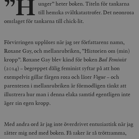
”H
unger” heter boken. Titeln för tankarna
till hemska svältkatastrofer. Det neonrosa
omslaget för tankarna till chick-lit.
Förvirringen upplöses när jag ser författarens namn,
Roxane Gay, och mellanrubriken, ”Historien om (min)
kropp”. Roxane Gay blev känd för boken
Bad Feminist
(2014) – begreppet dålig feminist syftar på att hon
exempelvis gillar färgen rosa och läser
Vogue
– och
parentesen i mellanrubriken är förmodligen tänkt att
illustrera hur man i denna elaka samtid egentligen inte
äger sin egen kropp.
Med andra ord är jag inte överdrivet entusiastisk när jag
sätter mig ned med boken. Få saker är så tröttsamma,