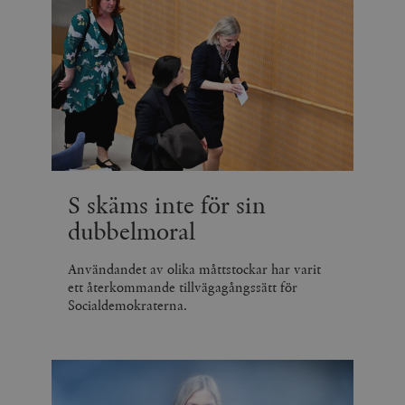
S skäms inte för sin
dubbelmoral
Användandet av olika måttstockar har varit
ett återkommande tillvägagångssätt för
Socialdemokraterna.