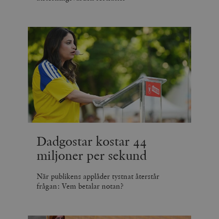
Dadgostar kostar 44
miljoner per sekund
När publikens applåder tystnat återstår
frågan: Vem betalar notan?