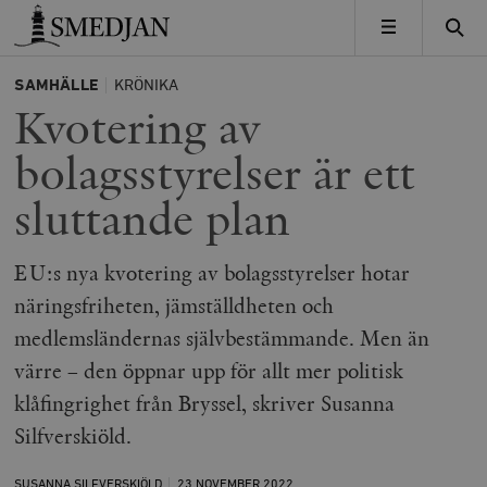
Timbro
MENY
SAMHÄLLE
KRÖNIKA
Kvotering av
bolagsstyrelser är ett
sluttande plan
EU:s nya kvotering av bolagsstyrelser hotar
näringsfriheten, jämställdheten och
medlemsländernas självbestämmande. Men än
värre – den öppnar upp för allt mer politisk
klåfingrighet från Bryssel, skriver Susanna
Silfverskiöld.
SUSANNA SILFVERSKIÖLD
23 NOVEMBER
2022