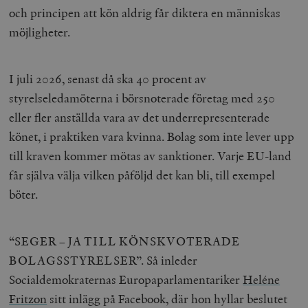
och principen att kön aldrig får diktera en människas
möjligheter.
I juli 2026, senast då ska 40 procent av
styrelseledamöterna i börsnoterade företag med 250
eller fler anställda vara av det underrepresenterade
könet, i praktiken vara kvinna. Bolag som inte lever upp
till kraven kommer mötas av sanktioner. Varje EU-land
får själva välja vilken påföljd det kan bli, till exempel
böter.
“SEGER – JA TILL KÖNSKVOTERADE
BOLAGSSTYRELSER”. Så inleder
Socialdemokraternas Europaparlamentariker
Heléne
Fritzon
sitt inlägg på Facebook, där hon hyllar beslutet