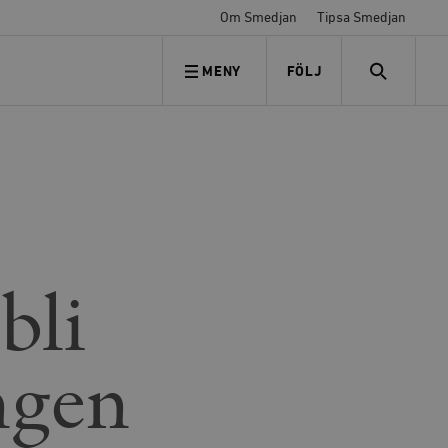
Om Smedjan
Tipsa Smedjan
MENY
FÖLJ
FÖLJ OSS
SEARCH
bli
ngen