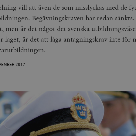
ning vill att även de som misslyckas med de fys
tbildningen. Begåvningskraven har redan sänkts.
gt, men är det något det svenska utbildningsväs
här laget, är det att låga antagningskrav inte för
ärarutbildningen.
OVEMBER
2017