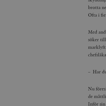
brotta n
Ofta i fi
Med andr
söker til
marklyft
chefsläk
– Har du
Nu föres
de måttli
Inför si