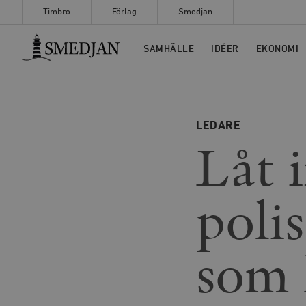
Timbro
Förlag
Smedjan
Timbro
SAMHÄLLE
IDÉER
EKONOMI
LEDARE
Låt 
poli
som 