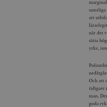
woocommerce_items_in_
marginal
samtliga
wp_woocommerce_sessio
att utbil
{32}
lärarlegi
__cf_bm
när det v
_hjAbsoluteSessionInPr
sätta hö
yrke, int
__cf_bm
Polisutbi
nedåtgåe
Namn
Namn
Och att 
tidigare i
_ga
YSC
man. Den 
VISITOR_INFO1_LIVE
goda rykt