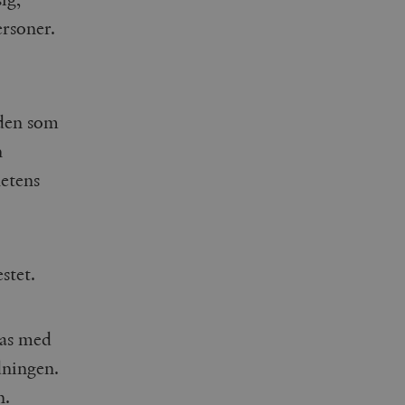
rsoner.
 den som
n
etens
stet.
kas med
dningen.
n.