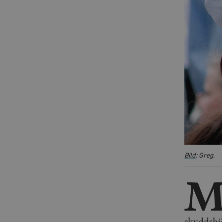
Bild
: Greg.
skyddshj