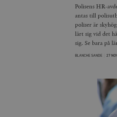
Polisens HR-avdel
antas till polisu
poliser är skyhö
lärt sig vid det 
sig. Se bara på l
BLANCHE SANDE
27 N