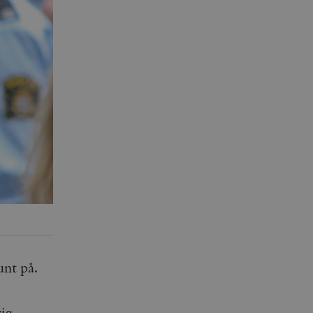
unt på.
ig,