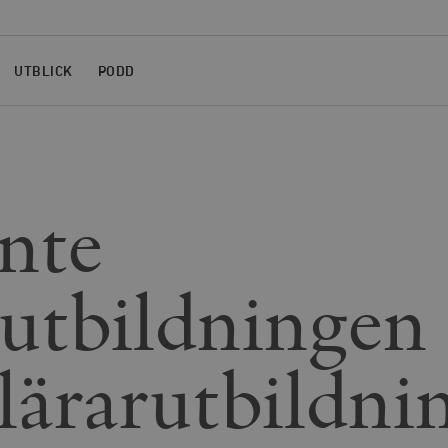
UTBLICK
PODD
inte
sutbildningen 
lärarutbildni