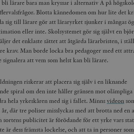
cart
Automattic
Session
Hjälper WooCommerce att avgöra när v
 bli lärare bara man kryssar i alternativ A på högsko
Inc.
ändras.
timbro.se
 flervalsfrågor. Blotta kännedomen om hur lite det kr
n_[abcdef0123456789]
timbro.se
2 dagar
da sig till lärare gör att läraryrket sjunker i mångas ö
timation eller inte. Skolsystemet gör sig självt en bjö
Cloudflare
30
Denna cookie används för att skilja m
Inc.
minuter
Detta är fördelaktigt för webbplatsen f
.myfonts.net
rapporter om användningen av deras 
äljer det enklaste sättet att åtgärda lärarbristen, i ställ
ogress
Hotjar Ltd
30
Cookien är inställd så att Hotjar kan s
gre krav. Man borde locka bra pedagoger med ett attr
.timbro.se
minuter
användarens resa för ett totalt antal s
ingen identifierbar information.
e signalera att vem som helst kan bli lärare.
Cloudflare
30
Denna cookie används för att skilja m
Inc.
minuter
Detta är fördelaktigt för webbplatsen f
.vimeo.com
rapporter om användningen av deras 
ldningen riskerar att placera sig själv i en liknande
nde spiral om den inte håller gränsen mot olämpliga
Leverantör /
Leverantör
Utgång
Beskrivning
Utgång
Beskrivning
dra hela yrkeskåren med sig i fallet. Minns
videon
som
Domän
/ Domän
 år,
där tre poliser misslyckas med att brotta ned en 
Google LLC
Google LLC
Session
Denna cookie ställs in av YouTube för att spåra visningar av 
1 år 1
Detta cookie-namn är associerat med Google Unive
.youtube.com
.timbro.se
månad
en viktig uppdatering av Googles mer vanliga ana
används för att särskilja unika användare genom at
sortens publicitet är förödande för ett yrke vars sta
slumpmässigt genererat nummer som klientidentif
Google LLC
6
Denna cookie ställs in av Youtube för att hålla reda på använ
sidförfrågan på en webbplats och används för at
.youtube.com
månader
Youtube-videor inbäddade i webbplatser; den kan också avg
e är dess främsta lockelse, och att ta in personer som
session- och kampanjdata för webbplatsanalysra
webbplatsbesökaren använder den nya eller gamla versionen