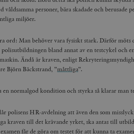
ed våldsamma personer, bära skadade och berusade pe
entliga miljöer.
a ord: Man behöver vara fysiskt stark. Därför möts
l polisutbildningen bland annat av en testcykel och e
maskin. Ändå är kraven, enligt Rekryteringsmyndigh
are Björn Bäckstrand, ”
måttliga
”.
 en normalgod kondition och styrka så klarar man te
lår polisens HR-avdelning att även den som misslyc
ga kraven till det krävande yrket, ska antas till utbil
n examen får de göra om testet för att kunna ta exame