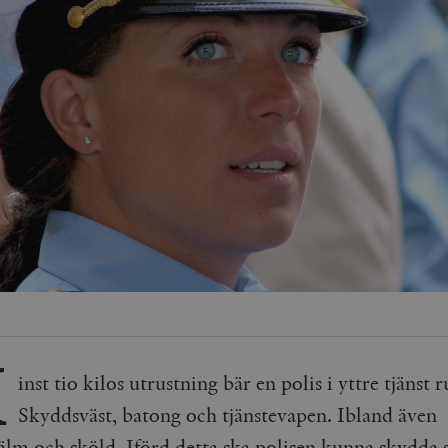
M
inst tio kilos utrustning bär en polis i yttre tjänst r
Skyddsväst, batong och tjänstevapen. Ibland även
älm och sköld. Iförd detta ska polisen kunna skydda s