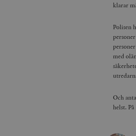
klarar m
_gid
mailchimp_landing_site
__cf_bm
_gat_UA-19195086-1
Polisen h
personer
_fbp
personer 
_ga_YBG49SLCTY
vuid
med oläm
_hjSessionUser_675006
säkerhete
_hjIncludedInSessionSa
utredarn
_hjSession_675006
Och anta 
helst. På