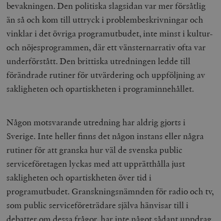
bevakningen. Den politiska slagsidan var mer försåtlig
än så och kom till uttryck i problembeskrivningar och
vinklar i det övriga programutbudet, inte minst i kultur-
och nöjesprogrammen, där ett vänsternarrativ ofta var
underförstått. Den brittiska utredningen ledde till
förändrade rutiner för utvärdering och uppföljning av
sakligheten och opartiskheten i programinnehållet.
Någon motsvarande utredning har aldrig gjorts i
Sverige. Inte heller finns det någon instans eller några
rutiner för att granska hur väl de svenska public
serviceföretagen lyckas med att upprätthålla just
sakligheten och opartiskheten över tid i
programutbudet. Granskningsnämnden för radio och tv,
som public serviceföreträdare själva hänvisar till i
debatter om dessa frågor, har inte något sådant uppdrag,