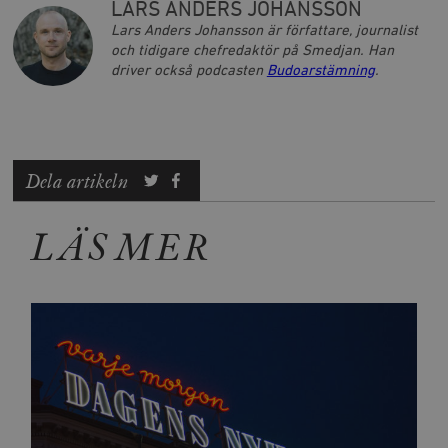
LARS ANDERS JOHANSSON
Leverantör
Namn
U
Lars Anders Johansson är författare, journalist
/ Domän
och tidigare chefredaktör på Smedjan. Han
woocommerce_cart_hash
Automattic
S
driver också podcasten
Budoarstämning
.
Inc.
timbro.se
_hjFirstSeen
Hotjar Ltd
Dela artikeln
.timbro.se
m
LÄS MER
woocommerce_items_in_cart
Automattic
S
Inc.
timbro.se