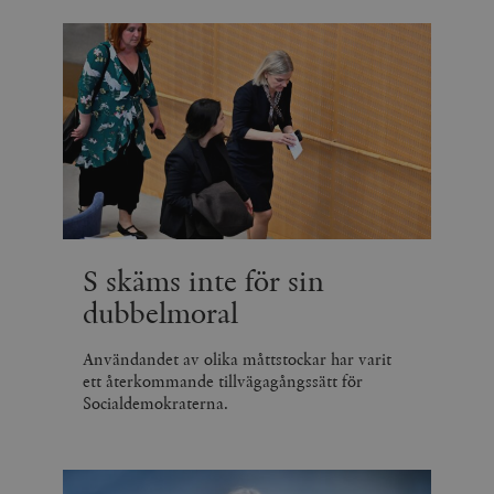
S skäms inte för sin
dubbelmoral
Användandet av olika måttstockar har varit
ett återkommande tillvägagångssätt för
Socialdemokraterna.