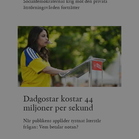
Socialdemokraternas krig mot den privata
ätstörningsvården fortsätter
Dadgostar kostar 44
miljoner per sekund
När publikens applåder tystnat återstår
frågan: Vem betalar notan?