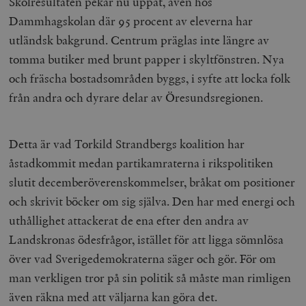
Skolresultaten pekar nu uppåt, även hos
Dammhagskolan där 95 procent av eleverna har
utländsk bakgrund. Centrum präglas inte längre av
tomma butiker med brunt papper i skyltfönstren. Nya
och fräscha bostadsområden byggs, i syfte att locka folk
från andra och dyrare delar av Öresundsregionen.
Detta är vad Torkild Strandbergs koalition har
åstadkommit medan partikamraterna i rikspolitiken
slutit decemberöverenskommelser, bråkat om positioner
och skrivit böcker om sig själva. Den har med energi och
uthållighet attackerat de ena efter den andra av
Landskronas ödesfrågor, istället för att ligga sömnlösa
över vad Sverigedemokraterna säger och gör. För om
man verkligen tror på sin politik så måste man rimligen
även räkna med att väljarna kan göra det.