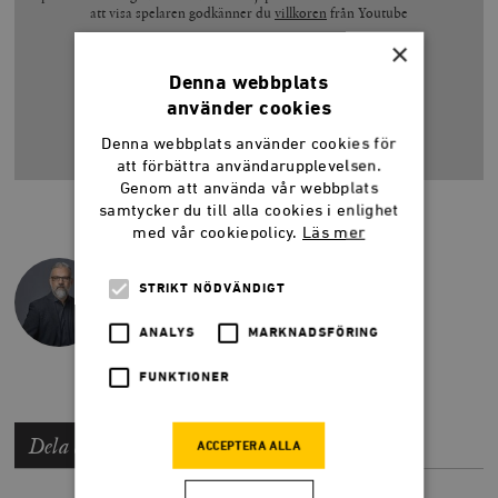
att visa spelaren godkänner du
villkoren
från Youtube
×
Visa video
Denna webbplats
Gå till Youtube
använder cookies
Denna webbplats använder cookies för
att förbättra användarupplevelsen.
Genom att använda vår webbplats
samtycker du till alla cookies i enlighet
med vår cookiepolicy.
Läs mer
JOHAN INGERÖ
STRIKT NÖDVÄNDIGT
USA-kännare och senior konsult på The
Labyrinth.
ANALYS
MARKNADSFÖRING
FUNKTIONER
Dela artikeln
ACCEPTERA ALLA