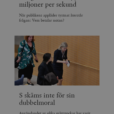
miljoner per sekund
När publikens applåder tystnat återstår
frågan: Vem betalar notan?
S skäms inte för sin
dubbelmoral
Användandet av olika måttstockar har varit