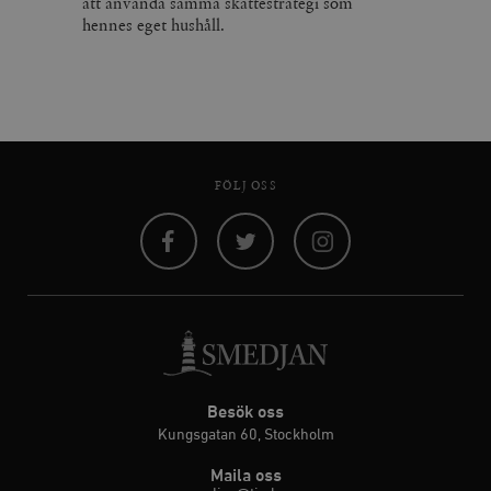
att använda samma skattestrategi som
hennes eget hushåll.
FÖLJ OSS
Facebook
Twitter
Instagram
Besök oss
Kungsgatan 60, Stockholm
Maila oss