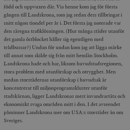
född och uppvuxen där. Via henne kom jag för första
gången till Landskrona, som jag sedan dess tillbringat i
snitt någon tiondel per år i. Det första jag noterade var
den säregna trafiklösningen. (Hur många städer utanför
det gamla östblocket håller sig egentligen med
trådbussar?) Undan för undan kom jag att lägga märke
till annat som skilde sig från mitt hemlän Stockholm.
Landskrona hade och har, liksom huvudstadsregionen,
stora problem med utanförskap och otrygghet. Men
medan storstädernas utanförskap i huvudsak är
koncentrerat till miljonprogramskluster utanför
stadskärnan, ligger Landskronas mest invandrartäta och
ekonomiskt svaga områden mitt i den. I det avseendet
påminner Landskrona mer om USA:s storstäder än om
Sveriges.