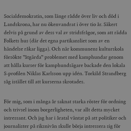
Socialdemokratin, som länge rådde över liv och död i
Landskrona, har nu ökenvandrat i över tio år. Säkert
delvis på grund av dess val av stridsfrågor, som att rädda
Folkets hus (där det egna partikansliet som av en
händelse råkar ligga). Och när kommunens kulturskola
försökte ”åtgärda” problemet med kamphundar genom
att hålla kurser för kamphundsägare backade den lokala
S-profilen Niklas Karlsson upp idén. Torkild Strandberg
såg istället till att kurserna skrotades.
För mig, som i många år saknat starka röster för ordning
och trivsel inom borgerligheten, var allt detta mycket
intressant. Och jag har i åratal väntat på att politiker och
journalister på riksnivån skulle börja intressera sig för