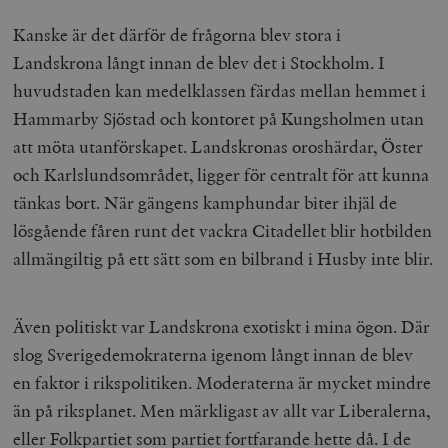
Kanske är det därför de frågorna blev stora i
Landskrona långt innan de blev det i Stockholm. I
huvudstaden kan medelklassen färdas mellan hemmet i
Hammarby Sjöstad och kontoret på Kungsholmen utan
att möta utanförskapet. Landskronas oroshärdar, Öster
och Karlslundsområdet, ligger för centralt för att kunna
tänkas bort. När gängens kamphundar biter ihjäl de
lösgående fåren runt det vackra Citadellet blir hotbilden
allmängiltig på ett sätt som en bilbrand i Husby inte blir.
Även politiskt var Landskrona exotiskt i mina ögon. Där
slog Sverigedemokraterna igenom långt innan de blev
en faktor i rikspolitiken. Moderaterna är mycket mindre
än på riksplanet. Men märkligast av allt var Liberalerna,
eller Folkpartiet som partiet fortfarande hette då. I de