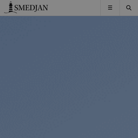
Timbro
MENY