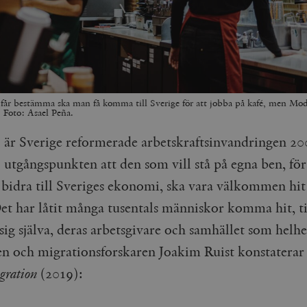
får bestämma ska man få komma till Sverige för att jobba på kafé, men Mode
. Foto: Asael Peña.
är Sverige reformerade arbetskraftsinvandringen 20
utgångspunkten att den som vill stå på egna ben, för
 bidra till Sveriges ekonomi, ska vara välkommen hit 
Det har låtit många tusentals människor komma hit, ti
sig själva, deras arbetsgivare och samhället som helh
 och migrationsforskaren Joakim Ruist konstaterar 
gration
(2019):