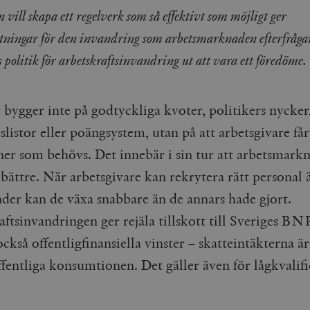
vill skapa ett regelverk som så effektivt som möjligt ger
ttningar för den invandring som arbetsmarknaden efterfrågar
 politik för arbetskraftsinvandring ut att vara ett föredöme.
 bygger inte på godtyckliga kvoter, politikers nycker
slistor eller poängsystem, utan på att arbetsgivare får
ner som behövs. Det innebär i sin tur att arbetsmark
bättre. När arbetsgivare kan rekrytera rätt personal 
nder kan de växa snabbare än de annars hade gjort.
ftsinvandringen ger rejäla tillskott till Sveriges BN
ckså offentligfinansiella vinster – skatteintäkterna är
ffentliga konsumtionen. Det gäller även för lågkvalif