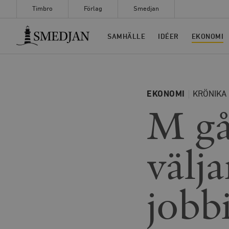
Timbro
Förlag
Smedjan
Timbro
SAMHÄLLE
IDÉER
EKONOMI
EKONOMI
KRÖNIKA
M gå
välja
jobb