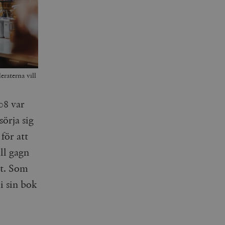
raterna vill
08 var
sörja sig
för att
ll gagn
et. Som
i sin bok