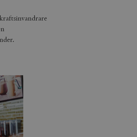
kraftsinvandrare
en
nder.