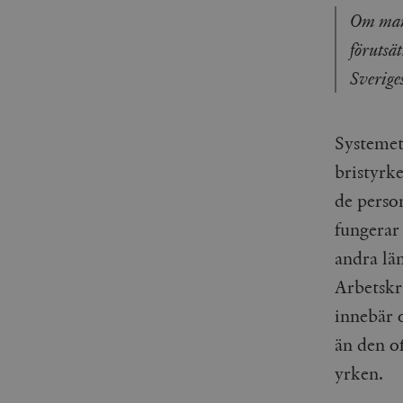
Om man 
förutsä
Sveriges
Systemet
bristyrke
de perso
fungerar 
andra lä
Arbetskra
innebär o
än den o
yrken.