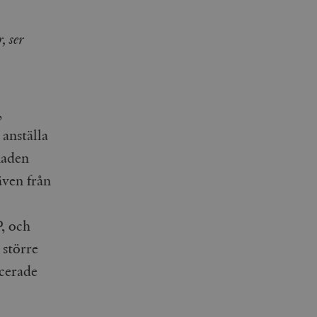
, ser
,
 anställa
naden
även från
P, och
 större
icerade