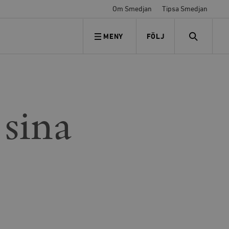
Om Smedjan
Tipsa Smedjan
MENY
FÖLJ
FÖLJ OSS
SEARCH
 sina