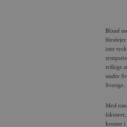
woocommerce_items_in_
wp_woocommerce_sessio
{32}
__cf_bm
Bland mo
försörjer
_hjAbsoluteSessionInPr
inte tyck
sympatis
__cf_bm
tråkigt a
under Sv
Sverige.
Namn
Namn
_ga
YSC
Med riml
faktorer,
VISITOR_INFO1_LIVE
kronor i