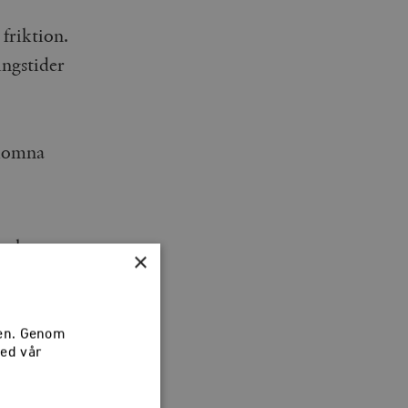
 friktion.
ngstider
lkomna
moskop
×
va borde
sen. Genom
med vår
e alls”