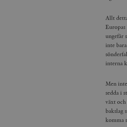
_gid
mailchimp_landing_site
Allt det
__cf_bm
_gat_UA-19195086-1
Europas 
_fbp
ungefär 
inte bar
_ga_YBG49SLCTY
vuid
sönderfa
_hjSessionUser_675006
interna k
_hjIncludedInSessionSa
_hjSession_675006
Men inte 
sedda i 
växt och 
bakslag 
komma s