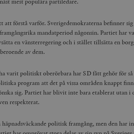
 näst mest populära partiledare.
tt att förstå varför. Sverigedemokraterna befinner sig
 framgångsrika mandatperiod någonsin. Partiet har v
sätta en vänsterregering och i stället tillsätta en borg
 beroende av dem.
ha varit politiskt oberörbara har SD fått gehör för så 
politiska program att det på vissa områden knappt finn
önska sig. Partiet har blivit inte bara etablerat utan i d
även respekterat.
n häpnadsväckande politisk framgång, men den har int
artiet har omprövat stora delar av sin syn på Sveriges r