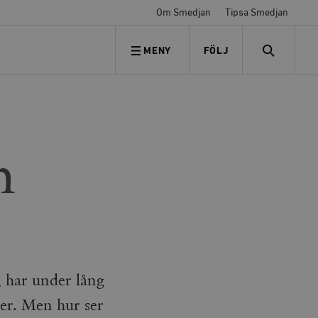
Om Smedjan
Tipsa Smedjan
MENY
FÖLJ
FÖLJ OSS
SEARCH
n
, har under lång
per. Men hur ser