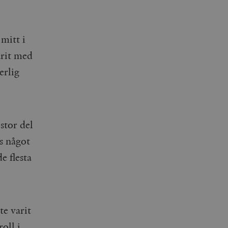
 mitt i
arit med
erlig
stor del
s något
e flesta
e varit
oll i