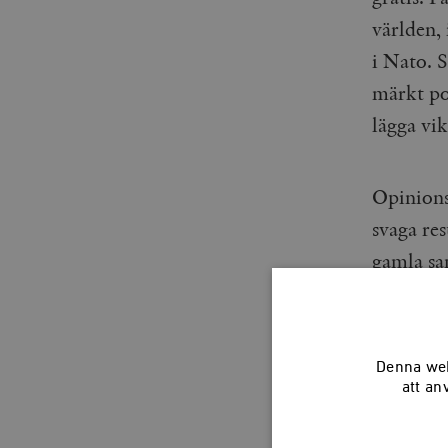
världen,
i Nato. 
märkt pol
lägga vik
Opinions
svaga re
gamla san
Mätninga
att rösta
Denna web
att an
Trots att 