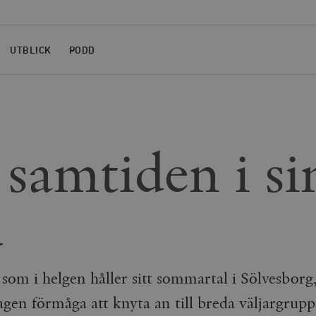
UTBLICK
PODD
samtiden i si
d
som i helgen håller sitt sommartal i Sölvesborg
lagen förmåga att knyta an till breda väljargrup