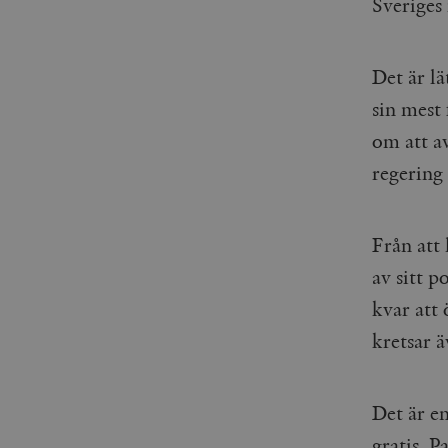
Sveriges
Det är lä
sin mest
om att av
regering
Från att 
av sitt 
kvar att 
kretsar 
Det är e
gratis. P