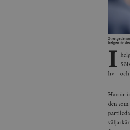
Sverigedemok
helgen är de
I
hel
Sölv
liv – och
Han är i
den som 
partileda
väljarkå