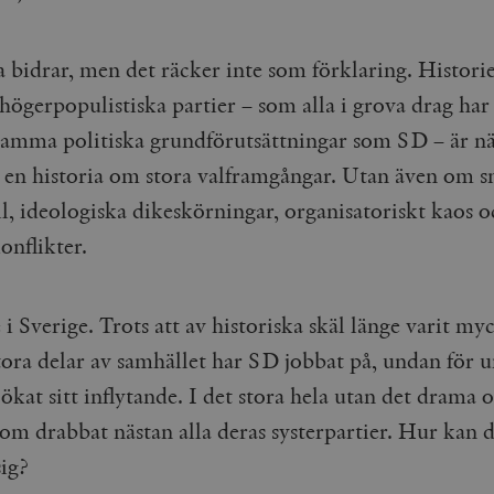
Google LLC
1 dag
Denna cookie ställs in av Google Analytics. Den l
Mailchimp
28 dagar
.timbro.se
unikt värde för varje besökt sida och används fö
timbro.se
sidvisningar.
ta bidrar, men det räcker inte som förklaring. Histor
Cloudflare
30
Denna cookie används för att skilja mellan människor och bot
.timbro.se
54
Detta är en mönstertyps-cookie som har ställts in
Inc.
minuter
för webbplatsen för att göra giltiga rapporter om användnin
sekunder
mönsterelementet i namnet innehåller det unika i
.podbean.com
högerpopulistiska partier – som alla i grova drag har
kontot eller webbplatsen det hänför sig till. Det 
som används för att begränsa mängden data som 
Meta
3
Används av Facebook för att leverera en serie reklamproduk
samma politiska grundförutsättningar som SD – är n
webbplatser med hög trafikvolym.
Platform Inc.
månader
från tredjepartsannonsörer
.timbro.se
a en historia om stora valframgångar. Utan även om 
.timbro.se
1 år 1
Denna cookie används av Google Analytics för at
månad
sessionstillståndet.
Vimeo.com
1 år 1
Dessa kakor används av Vimeo-videospelaren på webbplatse
ll, ideologiska dikeskörningar, organisatoriskt kaos 
Inc.
månad
.timbro.se
1 år
.vimeo.com
onflikter.
mple_675006
.timbro.se
2
minuter
.timbro.se
30
minuter
i Sverige. Trots att av historiska skäl länge varit myc
stora delar av samhället har SD jobbat på, undan för 
ökat sitt inflytande. I det stora hela utan det drama 
som drabbat nästan alla deras systerpartier. Hur kan 
ig?