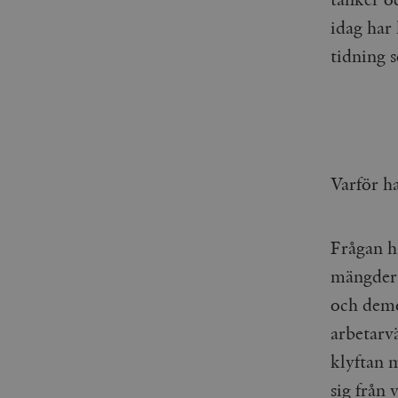
woocommerce_items_in_
idag har
tidning 
wp_woocommerce_sessio
{32}
__cf_bm
_hjAbsoluteSessionInPr
Varför h
__cf_bm
Frågan ha
mängder 
Namn
Namn
och demo
_ga
YSC
arbetarvä
klyftan m
VISITOR_INFO1_LIVE
sig från 