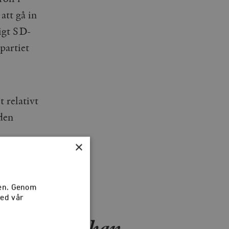
att gå in
igt SD-
partiet
 relativt
den
×
nka sig
sen. Genom
med vår
lley träffar han