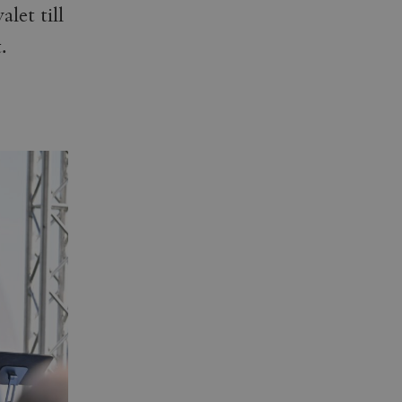
let till
.