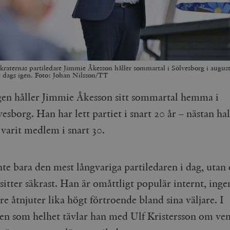
raternas partiledare Jimmie Åkesson håller sommartal i Sölvesborg i augusti 
t dags igen. Foto: Johan Nilsson/TT
gen håller Jimmie Åkesson sitt sommartal hemma i
esborg. Han har lett partiet i snart 20 år – nästan hal
 varit medlem i snart 30.
nte bara den mest långvariga partiledaren i dag, utan
sitter säkrast. Han är omåttligt populär internt, ing
re åtnjuter lika högt förtroende bland sina väljare. I
ren som helhet tävlar han med Ulf Kristersson om ve