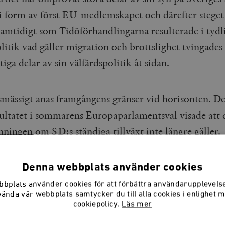
 i form av först EU-medlemskapet och därefter steget 
Samtidigt som Tidöförhandlingarna resulterade i tydl
itik vad gäller migration och brottslighet tvingades 
tiga delar av sin välfärdspolitik åt sidan.
mässigt anas framgångens gränser vid horisonten. Det
sultatet i sommarens Europaparlamentsval visade att 
ningen om SD:s ständiga tillväxt inte längre gäller.
rna visar att partiets potential – andelen som kan tä
 SD – sakta har minskat under året.
Denna webbplats använder cookies
bplats använder cookies för att förbättra användarupplevel
vända vår webbplats samtycker du till alla cookies i enlighet 
cookiepolicy.
Läs mer
han verkar ta det mesta på vo