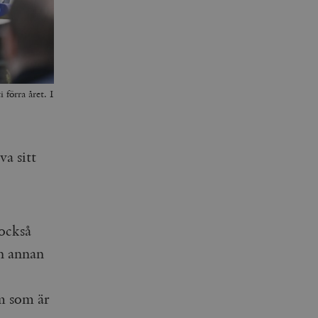
förra året. I
va sitt
 också
en annan
m som är