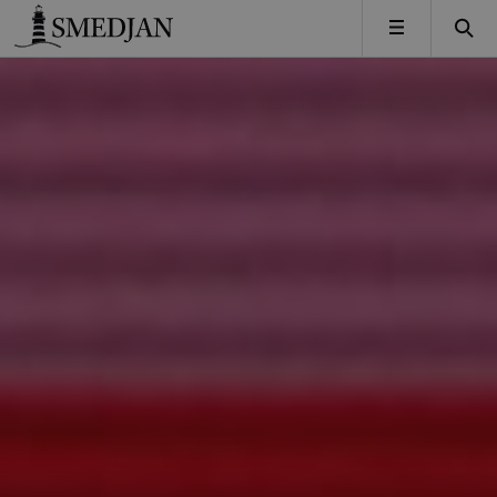
Timbro
MENY