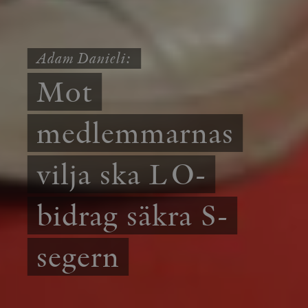
Adam Danieli:
Mot
medlemmarnas
vilja ska LO-
bidrag säkra S-
segern