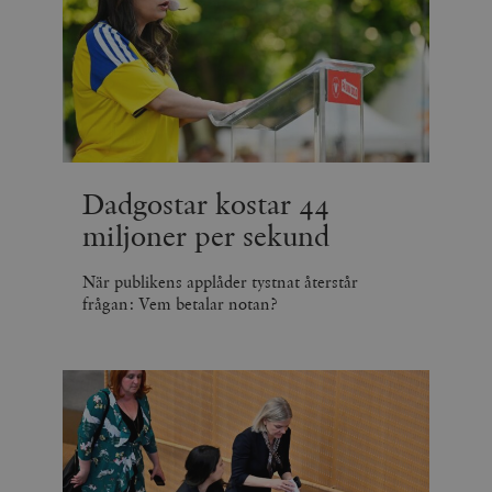
Dadgostar kostar 44
miljoner per sekund
När publikens applåder tystnat återstår
frågan: Vem betalar notan?