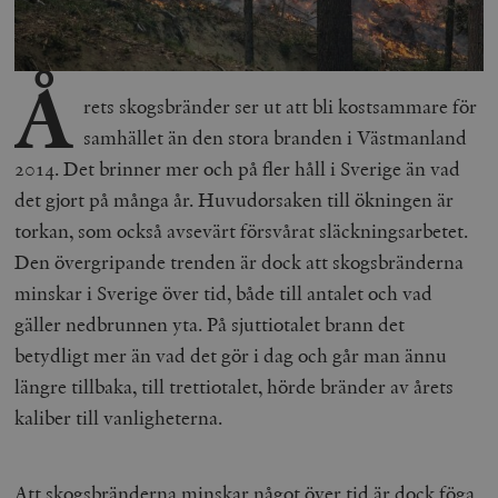
Å
rets skogsbränder ser ut att bli kostsammare för
samhället än den stora branden i Västmanland
2014. Det brinner mer och på fler håll i Sverige än vad
det gjort på många år. Huvudorsaken till ökningen är
torkan, som också avsevärt försvårat släckningsarbetet.
Den övergripande trenden är dock att skogsbränderna
minskar i Sverige över tid, både till antalet och vad
gäller nedbrunnen yta. På sjuttiotalet brann det
betydligt mer än vad det gör i dag och går man ännu
längre tillbaka, till trettiotalet, hörde bränder av årets
kaliber till vanligheterna.
Att skogsbränderna minskar något över tid är dock föga