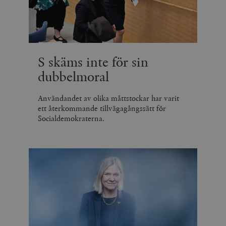
S skäms inte för sin
dubbelmoral
Användandet av olika måttstockar har varit
ett återkommande tillvägagångssätt för
Socialdemokraterna.