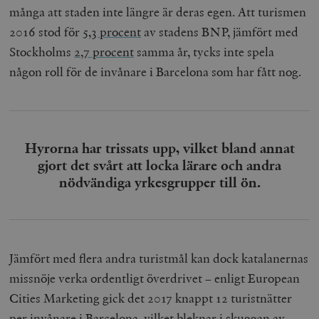
många att staden inte längre är deras egen. Att turismen
2016 stod för
5,3 procent
av stadens BNP, jämfört med
Stockholms
2,7 procent
samma år, tycks inte spela
någon roll för de invånare i Barcelona som har fått nog.
Hyrorna har trissats upp, vilket bland annat
gjort det svårt att locka lärare och andra
nödvändiga yrkesgrupper till ön.
Jämfört med flera andra turistmål kan dock katalanernas
missnöje verka ordentligt överdrivet – enligt European
Cities Marketing gick det 2017 knappt 12 turistnätter
per invånare i Barcelona, vilket bleknar i skuggan av