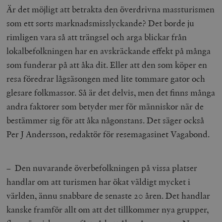
/ Domän
Är det möjligt att betrakta den överdrivna massturismen
woocommerce_cart_hash
Automattic
S
som ett sorts marknadsmisslyckande? Det borde ju
Inc.
timbro.se
rimligen vara så att trängsel och arga blickar från
lokalbefolkningen har en avskräckande effekt på många
som funderar på att åka dit. Eller att den som köper en
_hjFirstSeen
Hotjar Ltd
.timbro.se
m
resa föredrar lågsäsongen med lite tommare gator och
glesare folkmassor. Så är det delvis, men det finns många
andra faktorer som betyder mer för människor när de
bestämmer sig för att åka någonstans. Det säger också
Per J Andersson, redaktör för resemagasinet Vagabond.
woocommerce_items_in_cart
Automattic
S
– Den nuvarande överbefolkningen på vissa platser
Inc.
timbro.se
handlar om att turismen har ökat väldigt mycket i
världen, ännu snabbare de senaste 20 åren. Det handlar
kanske framför allt om att det tillkommer nya grupper,
wp_woocommerce_session_[abcdef0123456789]
timbro.se
2
{32}