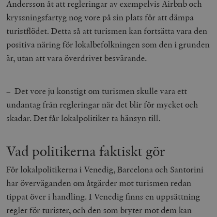
Andersson åt att regleringar av exempelvis Airbnb och
hålla reda på
k
användarinst
i
kryssningsfartyg nog vore på sin plats för att dämpa
för Youtube-v
w
inbäddade i
a
turistflödet. Detta så att turismen kan fortsätta vara den
webbplatser;
s
också avgör
f
positiva näring för lokalbefolkningen som den i grunden
webbplatsbe
w
använder den
är, utan att vara överdrivet besvärande.
eller gamla 
_gid
Google LLC
1 dag
D
av Youtube-
.timbro.se
G
gränssnittet.
o
v
mailchimp_landing_site
Mailchimp
28 dagar
– Det vore ju konstigt om turismen skulle vara ett
o
timbro.se
o
undantag från regleringar när det blir för mycket och
__cf_bm
Cloudflare
30
Denna cookie
_gat_UA-19195086-1
.timbro.se
54
D
Inc.
minuter
för att skilja
skadar. Det får lokalpolitiker ta hänsyn till.
sekunder
c
.podbean.com
människor oc
G
Detta är förd
m
för webbplat
i
att göra gilti
i
Vad politikerna faktiskt gör
rapporter o
e
användningen
si
deras webbpl
_
För lokalpolitikerna i Venedig, Barcelona och Santorini
a
_fbp
Meta
3
Används av F
s
Platform Inc.
månader
för att lever
har överväganden om åtgärder mot turismen redan
p
.timbro.se
serie
t
reklamproduk
tippat över i handling. I Venedig finns en uppsättning
såsom realti
_ga_YBG49SLCTY
.timbro.se
1 år 1
D
från
regler för turister, och den som bryter mot dem kan
månad
G
tredjepartsa