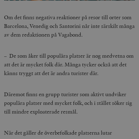
Inc.
m
.vimeo.com
Om det finns negativa reaktioner på resor till orter som
Barcelona, Venedig och Santorini når inte särskilt många
av dem redaktionen på Vagabond.
– De som åker till populära platser är nog medvetna om
att det är mycket folk där. Många tycker också att det
känns tryggt att det är andra turister där.
Leverantör
Namn
Utgång
B
/ Domän
Däremot finns en grupp turister som aktivt undviker
Leverantör /
Namn
Utgång
Beskrivning
_ga
Google LLC
1 år 1
D
Domän
populära platser med mycket folk, och i stället söker sig
.timbro.se
månad
a
U
YSC
Google LLC
Session
Denna cookie 
till mindre exploaterade resmål.
e
.youtube.com
av YouTube fö
G
spåra visning
a
inbäddade vi
a
u
När det gäller de överbefolkade platserna lutar
VISITOR_INFO1_LIVE
Google LLC
6
Denna cookie 
t
.youtube.com
månader
av Youtube fö
g