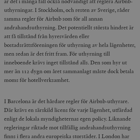
är det i många fall också nödvändigt att reglera Airbnb-
uthyrningar. I Stockholm, och resten av Sverige, råder
samma regler för Airbnb som för all annan
andrahandsuthyrning. Det potentiellt största hindret är
att få tillstånd från hyresvärden eller
bostadsrättsföreningen för uthyrning av hela lägenheter,
men sedan är det fritt fram. För uthyrning till
inneboende krävs inget tillstånd alls. Den som hyr ut
mer än 112 dygn om året sammanlagt måste dock betala
moms för hotellverksamhet.
I Barcelona är det hårdare regler för Airbnb-uthyrare.
Där krävs en särskild licens för varje lägenhet, utfärdad
enligt de lokala myndigheternas egen policy. Liknande
regleringar riktade mot tillfällig andrahandsuthyrning
finns i flera andra europeiska storstäder. I London har