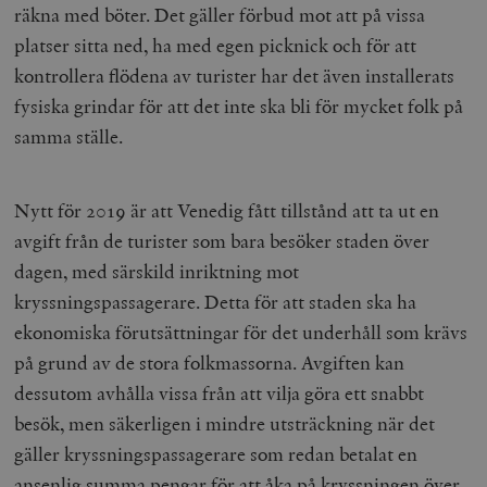
b
räkna med böter. Det gäller förbud mot att på vissa
vuid
Vimeo.com
1 år 1
Dessa kakor 
_hjSessionUser_675006
.timbro.se
1 år
platser sitta ned, ha med egen picknick och för att
Inc.
månad
av Vimeo-
.vimeo.com
videospelare
_hjIncludedInSessionSample_675006
.timbro.se
2
kontrollera flödena av turister har det även installerats
webbplatser.
minuter
fysiska grindar för att det inte ska bli för mycket folk på
_hjSession_675006
.timbro.se
30
minuter
samma ställe.
Nytt för 2019 är att Venedig fått tillstånd att ta ut en
avgift från de turister som bara besöker staden över
dagen, med särskild inriktning mot
kryssningspassagerare. Detta för att staden ska ha
ekonomiska förutsättningar för det underhåll som krävs
på grund av de stora folkmassorna. Avgiften kan
dessutom avhålla vissa från att vilja göra ett snabbt
besök, men säkerligen i mindre utsträckning när det
gäller kryssningspassagerare som redan betalat en
ansenlig summa pengar för att åka på kryssningen över