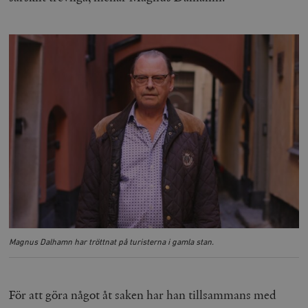
Magnus Dalhamn har tröttnat på turisterna i gamla stan.
För att göra något åt saken har han tillsammans med