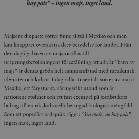
hay país” – ingen majs, inget land.
Majsens djupaste rötter finns alltså i Mexiko och man
kan knappast överskatta dess betydelse för landet. Från
den dagliga basen av majstortillas till
ursprungsbefolkningens föreställning ​​att alla är ”barn av
majs” är denna gröda helt sammanflätad med mexikansk
identitet och kultur. I dag odlas tusentals sorter av majs i
Mexiko, ett färgstarkt, näringsrikt utbud som är
nationens stolthet och ett fint exempel på jordbrukets
bidrag till en rik, kulturellt betingad biologisk mångfald.
Som ett populärt ordspråk säger:
”
Sin maíz, no hay país”
–
ingen majs, inget land.