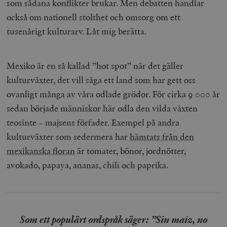
som sådana konflikter brukar. Men debatten handlar
också om nationell stolthet och omsorg om ett
tusenårigt kulturarv. Låt mig berätta.
Mexiko är en så kallad ”hot spot” när det gäller
kulturväxter, det vill säga ett land som har gett oss
ovanligt många av våra odlade grödor. För cirka 9 000 år
sedan började människor här odla den vilda växten
teosinte – majsens förfader. Exempel på andra
kulturväxter som sedermera har
hämtats från den
mexikanska floran
är tomater, bönor, jordnötter,
avokado, papaya, ananas, chili och paprika.
Som ett populärt ordspråk säger:
”
Sin maíz, no