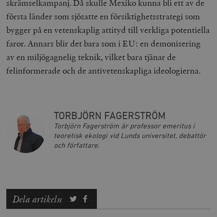
skrämselkampanj. Då skulle Mexiko kunna bli ett av de
första länder som sjösatte en försiktighetsstrategi som
Strikt nödvändiga kakor tillåter
kärnwebbplatsfunktioner som användarinloggning
bygger på en vetenskaplig attityd till verkliga potentiella
och kontohantering. Webbplatsen kan inte användas
ordentligt utan strikt nödvändiga cookies.
faror. Annars blir det bara som i EU: en demonisering
Leverantör
av en miljögagnelig teknik, vilket bara tjänar de
Namn
U
/ Domän
felinformerade och de antivetenskapliga ideologierna.
woocommerce_cart_hash
Automattic
S
Inc.
timbro.se
TORBJÖRN FAGERSTRÖM
_hjFirstSeen
Hotjar Ltd
Torbjörn Fagerström är professor emeritus i
.timbro.se
m
teoretisk ekologi vid Lunds universitet, debattör
och författare.
Dela artikeln