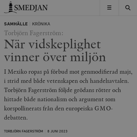
Timbro
MENY
SAMHÄLLE
KRÖNIKA
Torbjörn Fagerström:
När vidskeplighet
vinner över miljön
I Mexiko ropas på förbud mot genmodifierad majs,
i strid med både vetenskapen och handelsavtalen.
Torbjörn Fagerström följde grödans rötter och
hittade både nationalism och argument som
korspollinerats från den europeiska GMO-
debatten.
TORBJÖRN FAGERSTRÖM
8 JUNI
2023