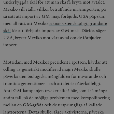
underbyggda skäl för att man ska få bryta mot avtalet.
Mexiko
vill ställa villkor
beträffande majsimporten, på
så sätt att import av GM-majs förbjuds. USA påpekar,
med all rätt, att Mexiko
saknar vetenskapligt grundade
skäl
för att förbjuda import av GM-majs. Därför, säger
USA, bryter Mexiko mot vårt avtal om de förbjuder
import.
Motsidan, med
Mexikos president i spetsen
, hävdar att
odling av genetiskt modifierad majs i Mexiko skulle
påverka den biologiska mångfalden för nuvarande och
framtida generationer – och att det är oåterkalleligt.
Anti-GM-kampanjen trycker alltså här, som i så många
andra fall, på de möjliga problemen med korspollinering
mellan en GM-gröda och de ursprungliga så kallade
lantsorterna. Detta skulle, säger aktivisterna, påverka