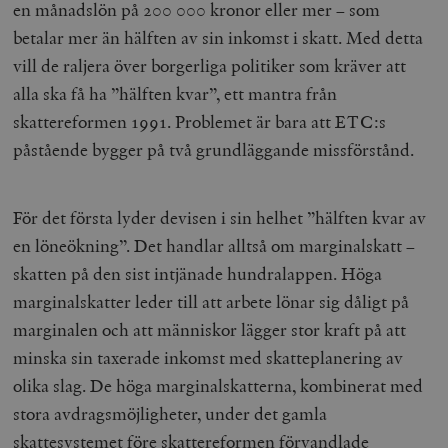
en månadslön på 200 000 kronor eller mer – som
betalar mer än hälften av sin inkomst i skatt. Med detta
vill de raljera över borgerliga politiker som kräver att
alla ska få ha ”hälften kvar”, ett mantra från
skattereformen 1991. Problemet är bara att ETC:s
påstående bygger på två grundläggande missförstånd.
För det första lyder devisen i sin helhet ”hälften kvar av
en löneökning”. Det handlar alltså om marginalskatt –
skatten på den sist intjänade hundralappen. Höga
marginalskatter leder till att arbete lönar sig dåligt på
marginalen och att människor lägger stor kraft på att
minska sin taxerade inkomst med skatteplanering av
olika slag. De höga marginalskatterna, kombinerat med
stora avdragsmöjligheter, under det gamla
skattesystemet före skattereformen förvandlade