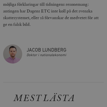
Inc.
möjliga förklaringar till tidningens resonemang:
timbro.se
antingen har Dagens ETC inte koll på det svenska
skattesystemet, eller så förvanskar de medvetet för att
_hjFirstSeen
Hotjar Ltd
ge en falsk bild.
.timbro.se
m
JACOB LUNDBERG
Doktor i nationalekonomi
woocommerce_items_in_cart
Automattic
S
Inc.
timbro.se
MEST LÄSTA
wp_woocommerce_session_[abcdef0123456789]
timbro.se
2
{32}
__cf_bm
Cloudflare