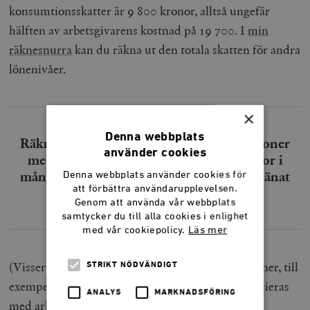
konsumtionsskatter är 9 800 kronor, alltså ungefär
hälften av arbetsgivarens kostnad på 19 700. I
min
räknesnurra
kan du räkna ut den totala skatten för andra
lönenivåer.
×
Denna webbplats
Räknar man samman alla skatter får personer
använder cookies
med så låg månadslön som 15 000 kronor i
månaden bara behålla hälften av vad de tjänat
Denna webbplats använder cookies för
att förbättra användarupplevelsen.
ihop.
Genom att använda vår webbplats
samtycker du till alla cookies i enlighet
med vår cookiepolicy.
Läs mer
(Visserligen finns också inkomstrelaterade förmåner, till
STRIKT NÖDVÄNDIGT
exempel pension, som konventionellt anses finansieras
ANALYS
MARKNADSFÖRING
med arbetsgivaravgifterna. Men det ändrar inte