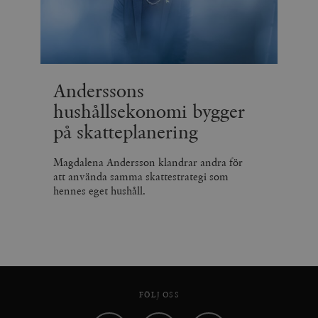
.vimeo.com
videospelare
_hjIncludedInSessionSample_675006
.timbro.se
2
webbplatser.
minuter
_hjSession_675006
.timbro.se
30
minuter
Anderssons
hushållsekonomi bygger
på skatteplanering
Magdalena Andersson klandrar andra för
att använda samma skattestrategi som
hennes eget hushåll.
FÖLJ OSS