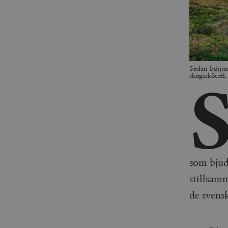
Sedan början
skogsskötsel
som bjud
stillsamm
de svens