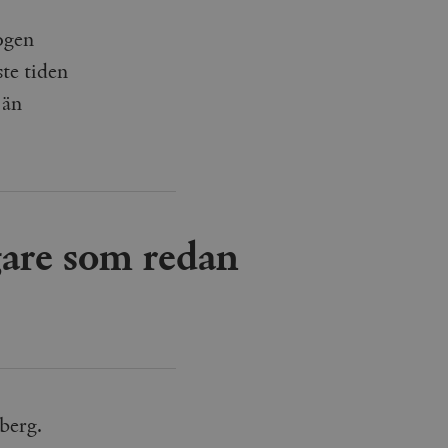
ogen
ste tiden
 än
gare som redan
berg.