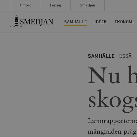
Timbro
Förlag
Smedjan
Timbro
SAMHÄLLE
IDÉER
EKONOMI
SAMHÄLLE
ESSÄ
Nu h
skog
Larmrapporterna
mångfalden prägla