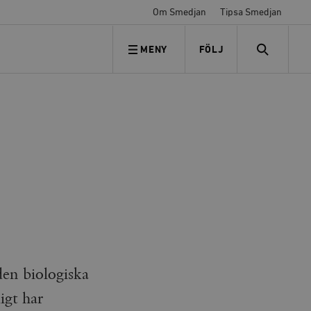
Om Smedjan
Tipsa Smedjan
MENY
FÖLJ
FÖLJ OSS
SEARCH
en biologiska
igt har