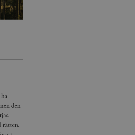
agrar och uppdaterar ett
r att räkna och spåra
s. Detta är fördelaktigt
 av Google Analytics, där
gen av deras webbplats.
dentitetsnumret för
är en variant av _gat-kakan
registreras av Google på
ter, såsom realtidsbud
t bevara
r.
 ha
, men den
jas.
 rätten,
ör att