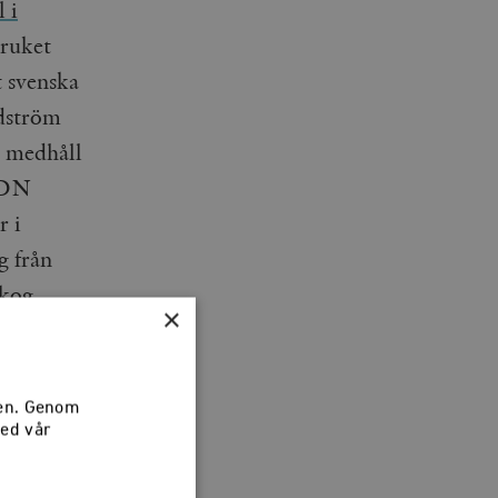
l i
bruket
 svenska
ndström
r medhåll
å DN
r i
g från
skog
×
sen. Genom
med vår