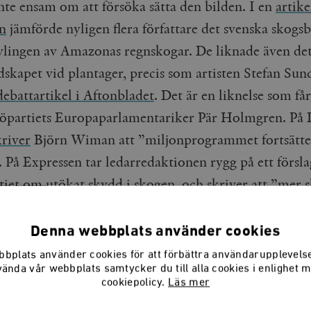
nte ensam om att försöka sätta den bilden. I en
artike
n
jämförde nyligen flera författare det svenska skogs
lingen av Amazonas regnskogar. De liknade även det
dskapet vid plantager, precis som artisten Stefan Su
ebattartikel i Aftonbladet
. Det är en liknelse som få
jöpartiets Europaparlamentariker Pär Holmgren. P
kriver
Björn Wiman att ”miljonprogrammet fortsätte
 På Expressen tar ledarredaktionen rygg på ett försla
tiet om utökat skydd i skogen, och
skriver
att ”mer 
tt behöva bevaras av både klimat- och miljöskäl”.
Denna webbplats använder cookies
bplats använder cookies för att förbättra användarupplevel
vända vår webbplats samtycker du till alla cookies i enlighet 
cookiepolicy.
Läs mer