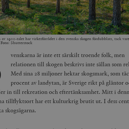
 av 1900-talet har virkesförrådet i den svenska skogen fördubblats, tack var
S
. Foto: Shutterstock
venskarna är inte ett särskilt troende folk, men
relationen till skogen beskrivs inte sällan som rel
Med sina 28 miljoner hektar skogsmark, som tä
procent av landytan, är Sverige rikt på gläntor o
er in till rekreation och eftertänksamhet. Mitt i den
a tillflyktsort har ett kulturkrig brutit ut. I dess cen
ka skogsägarna.