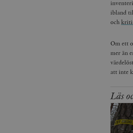
woocommerce_items_in_
inventer
ibland t
wp_woocommerce_sessio
och
kriti
{32}
__cf_bm
Om ett o
_hjAbsoluteSessionInPr
mer än e
värdelöst
__cf_bm
att inte 
Läs o
Namn
Namn
_ga
YSC
VISITOR_INFO1_LIVE