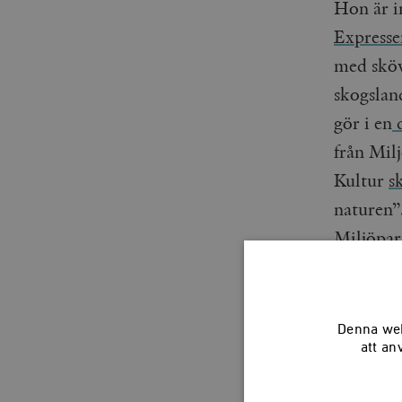
Hon är i
Expresse
med sköv
skogslan
gör i en
d
från Mil
Kultur
s
naturen”.
Miljöpar
kommer a
Denna web
att an