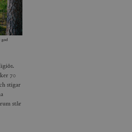
e god
igiös.
cker 70
ch stigar
na
trum står