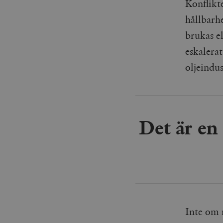
Konflikt
hållbarh
brukas el
eskalera
oljeindus
Det är en
Inte om 