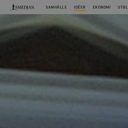
Timbro
SAMHÄLLE
IDÉER
EKONOMI
UTBL