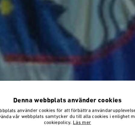
Denna webbplats använder cookies
bplats använder cookies för att förbättra användarupplevel
vända vår webbplats samtycker du till alla cookies i enlighet 
cookiepolicy.
Läs mer