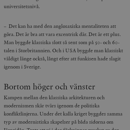
Inc.
m
.vimeo.com
universitetsnivå.
– Det kan ha med den anglosaxiska mentaliteten att
göra. Det är bra att vara excentrisk där. Det är ett plus.
Man byggde klassiska slott så sent som på 50- och 60-
talen i Storbritannien. Och i USA byggde man klassiskt
väldigt länge också, långt efter att funkisen hade slagit
igenom i Sverige.
Leverantör
Namn
Utgång
B
Bortom höger och vänster
/ Domän
Leverantör /
Namn
Utgång
Beskrivning
_ga
Google LLC
1 år 1
D
Domän
Kampen mellan den klassiska arkitekturen och
.timbro.se
månad
a
U
YSC
Google LLC
Session
Denna cookie 
modernismen skär tvärs igenom de politiska
e
.youtube.com
av YouTube fö
G
spåra visning
konfliktlinjerna. Under det kalla kriget byggdes samma
a
inbäddade vi
a
typ av modernistiska skapelser på båda sidorna om
u
VISITOR_INFO1_LIVE
Google LLC
6
Denna cookie 
t
.youtube.com
månader
av Youtube fö
Järnridån. Trots att vi i dag förknippar mycket av den
g