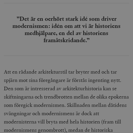
b
vuid
Vimeo.com
1 år 1
Dessa kakor 
_hjSessionUser_675006
.timbro.se
1 år
Inc.
månad
av Vimeo-
.vimeo.com
videospelare
”Det är en oerhört stark idé som driver
_hjIncludedInSessionSample_675006
.timbro.se
2
webbplatser.
minuter
modernismen: idén om att vi är historiens
_hjSession_675006
.timbro.se
30
medhjälpare, en del av historiens
minuter
framåtskridande.”
Att en rådande arkitekturstil tar bryter med och tar
spjärn mot sina föregångare är förstås ingenting nytt.
Den som är intresserad av arkitekturhistoria kan se
skiftningarna och trendbrotten mellan de olika epokerna
som föregick modernismen. Skillnaden mellan dåtidens
svängningar och modernismens är dock att
modernisterna vill bryta med hela historien (fram till
modernismens genombrott), medan de historiska