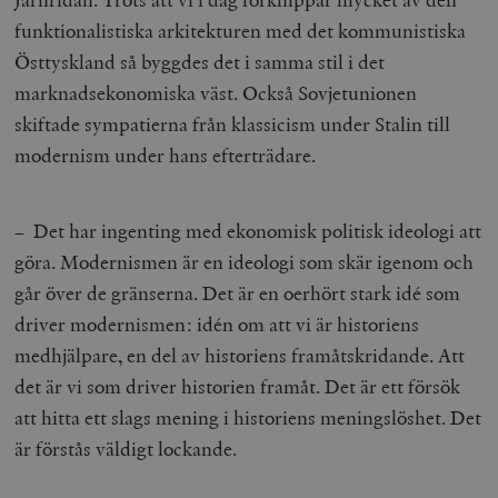
hålla reda på
k
användarinst
funktionalistiska arkitekturen med det kommunistiska
i
för Youtube-v
w
inbäddade i
Östtyskland så byggdes det i samma stil i det
a
webbplatser;
s
också avgör
marknadsekonomiska väst. Också Sovjetunionen
f
webbplatsbe
w
använder den
skiftade sympatierna från klassicism under Stalin till
eller gamla 
_gid
Google LLC
1 dag
D
av Youtube-
modernism under hans efterträdare.
.timbro.se
G
gränssnittet.
o
v
mailchimp_landing_site
Mailchimp
28 dagar
o
timbro.se
o
– Det har ingenting med ekonomisk politisk ideologi att
__cf_bm
Cloudflare
30
Denna cookie
_gat_UA-19195086-1
.timbro.se
54
D
göra. Modernismen är en ideologi som skär igenom och
Inc.
minuter
för att skilja
sekunder
c
.podbean.com
människor oc
G
går över de gränserna. Det är en oerhört stark idé som
Detta är förd
m
för webbplat
i
driver modernismen: idén om att vi är historiens
att göra gilti
i
rapporter o
e
medhjälpare, en del av historiens framåtskridande. Att
användningen
si
deras webbpl
_
det är vi som driver historien framåt. Det är ett försök
a
_fbp
Meta
3
Används av F
s
att hitta ett slags mening i historiens meningslöshet. Det
Platform Inc.
månader
för att lever
p
.timbro.se
serie
t
är förstås väldigt lockande.
reklamproduk
såsom realti
_ga_YBG49SLCTY
.timbro.se
1 år 1
D
från
månad
G
tredjepartsa