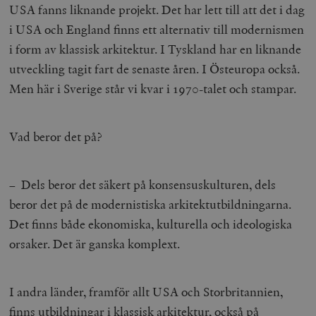
USA fanns liknande projekt. Det har lett till att det i dag
__cf_bm
Cloudflare
i USA och England finns ett alternativ till modernismen
Inc.
m
.myfonts.net
i form av klassisk arkitektur. I Tyskland har en liknande
utveckling tagit fart de senaste åren. I Östeuropa också.
Men här i Sverige står vi kvar i 1970-talet och stampar.
Vad beror det på?
_hjAbsoluteSessionInProgress
Hotjar Ltd
.timbro.se
m
– Dels beror det säkert på konsensuskulturen, dels
beror det på de modernistiska arkitektutbildningarna.
Det finns både ekonomiska, kulturella och ideologiska
orsaker. Det är ganska komplext.
I andra länder, framför allt USA och Storbritannien,
__cf_bm
Cloudflare
finns utbildningar i klassisk arkitektur, också på