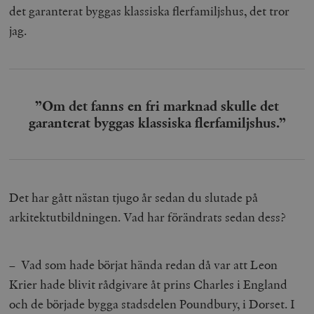
/ Domän
det garanterat byggas klassiska flerfamiljshus, det tror
woocommerce_cart_hash
Automattic
S
jag.
Inc.
timbro.se
_hjFirstSeen
Hotjar Ltd
”Om det fanns en fri marknad skulle det
.timbro.se
m
garanterat byggas klassiska flerfamiljshus.”
Det har gått nästan tjugo år sedan du slutade på
arkitektutbildningen. Vad har förändrats sedan dess?
woocommerce_items_in_cart
Automattic
S
Inc.
timbro.se
– Vad som hade börjat hända redan då var att Leon
Krier hade blivit rådgivare åt prins Charles i England
och de började bygga stadsdelen Poundbury, i Dorset. I
wp_woocommerce_session_[abcdef0123456789]
timbro.se
2
{32}