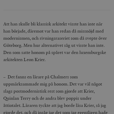
Att han skulle bli klassisk arkitekt visste han inte när
han började, däremot var han redan då missnöjd med
modernismen, och rivningsraseriet som då svepte över
Göteborg. Men hur alternativet såg ut visste han inte.
Den som satte honom på spåret var den luxemburgske
arkitekten Leon Krier.
– Det fanns en lärare på Chalmers som
uppmärksammade mig på honom. Det var väl något
slags postmodernistisk rest som gjorde att Krier,
Quinlan Terry och de andra blev poppis under
åttiotalet. Läraren tyckte att jag borde läsa Krier, så jag
gjorde det, och då insåg jag det som jag egentligen hade