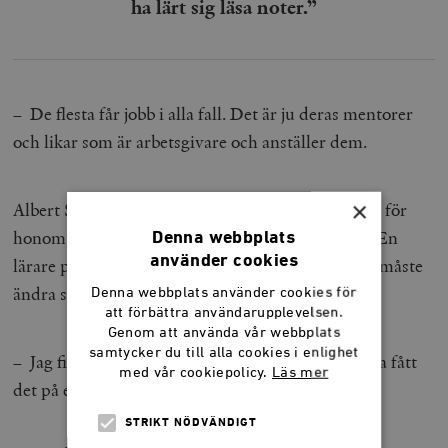
ha lärt sig läsa noter.”
– De flesta får jobb i alla fall. Det är ju deras mentorer
och likar som är arbetsgivare och anställer dem.
×
Albert Svensson trodde att det skulle vara svårare för
honom som klassisk arkitekt att få jobb i Sverige. En
Denna webbplats
använder cookies
lärare på Chalmers sade rentav åt honom att han måste
ändra stil.
Denna webbplats använder cookies för
att förbättra användarupplevelsen.
Genom att använda vår webbplats
samtycker du till alla cookies i enlighet
– Jag fick visserligen jobb, men jag skulle aldrig ha fått
med vår cookiepolicy.
Läs mer
det på ett vanligt arkitektkontor.
STRIKT NÖDVÄNDIGT