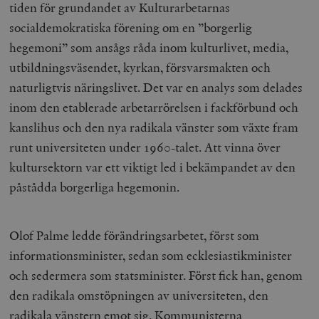
tiden för grundandet av Kulturarbetarnas
socialdemokratiska förening om en ”borgerlig
hegemoni” som ansågs råda inom kulturlivet, media,
utbildningsväsendet, kyrkan, försvarsmakten och
naturligtvis näringslivet. Det var en analys som delades
inom den etablerade arbetarrörelsen i fackförbund och
kanslihus och den nya radikala vänster som växte fram
runt universiteten under 1960-talet. Att vinna över
kultursektorn var ett viktigt led i bekämpandet av den
påstådda borgerliga hegemonin.
Olof Palme ledde förändringsarbetet, först som
informationsminister, sedan som ecklesiastikminister
och sedermera som statsminister. Först fick han, genom
den radikala omstöpningen av universiteten, den
radikala vänstern emot sig. Kommunisterna