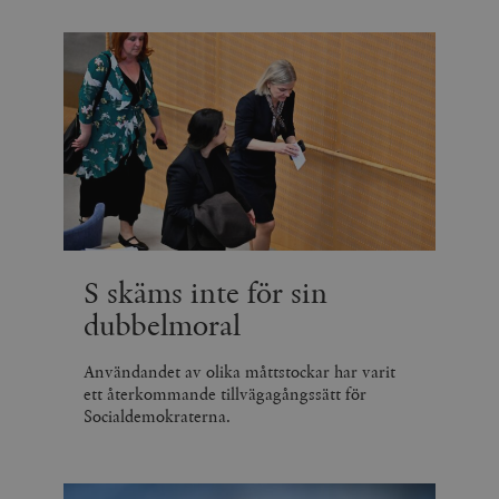
S skäms inte för sin
dubbelmoral
Användandet av olika måttstockar har varit
ett återkommande tillvägagångssätt för
Socialdemokraterna.