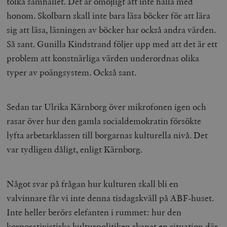
tolka samhället. Det är omöjligt att inte hålla med
honom. Skolbarn skall inte bara läsa böcker för att lära
sig att läsa, läsningen av böcker har också andra värden.
Så sant. Gunilla Kindstrand följer upp med att det är ett
problem att konstnärliga värden underordnas olika
typer av poängsystem. Också sant.
Sedan tar Ulrika Kärnborg över mikrofonen igen och
rasar över hur den gamla socialdemokratin försökte
lyfta arbetarklassen till borgarnas kulturella nivå. Det
var tydligen dåligt, enligt Kärnborg.
Något svar på frågan hur kulturen skall bli en
valvinnare får vi inte denna tisdagskväll på ABF-huset.
Inte heller berörs elefanten i rummet: hur den
korporativistiska kulturpolitiken skapat en situation där