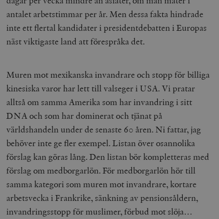
dagar per vecka mindre än asiater, om man mäter i
antalet arbetstimmar per år. Men dessa fakta hindrade
inte ett flertal kandidater i presidentdebatten i Europas
näst viktigaste land att förespråka det.
Muren mot mexikanska invandrare och stopp för billiga
kinesiska varor har lett till valseger i USA. Vi pratar
alltså om samma Amerika som har invandring i sitt
DNA och som har dominerat och tjänat på
världshandeln under de senaste 60 åren. Ni fattar, jag
behöver inte ge fler exempel. Listan över osannolika
förslag kan göras lång. Den listan bör kompletteras med
förslag om medborgarlön. För medborgarlön hör till
samma kategori som muren mot invandrare, kortare
arbetsvecka i Frankrike, sänkning av pensionsåldern,
invandringsstopp för muslimer, förbud mot slöja…