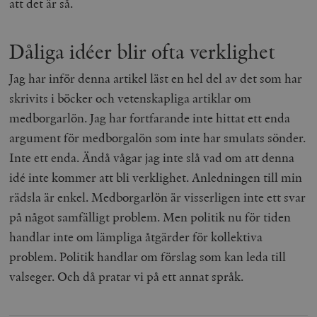
att det är så.
b
vuid
Vimeo.com
1 år 1
Dessa kakor 
_hjSessionUser_675006
.timbro.se
1 år
Inc.
månad
av Vimeo-
.vimeo.com
videospelare
Dåliga idéer blir ofta verklighet
_hjIncludedInSessionSample_675006
.timbro.se
2
webbplatser.
minuter
_hjSession_675006
.timbro.se
30
Jag har inför denna artikel läst en hel del av det som har
minuter
skrivits i böcker och vetenskapliga artiklar om
medborgarlön. Jag har fortfarande inte hittat ett enda
argument för medborgalön som inte har smulats sönder.
Inte ett enda. Ändå vågar jag inte slå vad om att denna
idé inte kommer att bli verklighet. Anledningen till min
rädsla är enkel. Medborgarlön är visserligen inte ett svar
på något samfälligt problem. Men politik nu för tiden
handlar inte om lämpliga åtgärder för kollektiva
problem. Politik handlar om förslag som kan leda till
valseger. Och då pratar vi på ett annat språk.