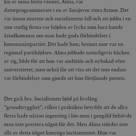
En av mina bästa vänner, Alma, var
datorprogrammerare i en av Sarajevos stora firmor. Det
var innan murens och socialismens fall och att jobba i en
stor statlig firma var höjden av lycka som bara kunde
åstadkommas om man hade goda förbindelser i
kommunistpartiet. Det hade hon; hennes mor var en
regional partihöjdare. Alma jobbade naturligtvis häcken
av sig, både för att hon var ambitiös och nybakad efter
universitetet, men också för att visa att det inte endast
var förbindelser som gjorde att hon förtjänade posten.
Det gick bra. Socialismen bjöd på livslång
”grundtrygghet”, vilket i praktiken betydde att de allra
flesta hade nästan ingenting i lön men i gengäld behövde
man inte prestera något för det. Men Alma stördes inte
alls av detta något konstiga incitamentet. Hon var