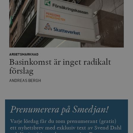
ARBETSMARKNAD
Basinkomst är inget radikalt
förslag
ANDREAS BERGH
Prenumerera på Smedjan!
Varje lördag får du som prenumerant (gratis)
ett nyhetsbrev med exklusiv text av Svend Dahl