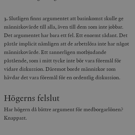
/ Domän
woocommerce_cart_hash
Automattic
S
Inc.
3.
Slutligen finns argumentet att basinkomst skulle ge
timbro.se
människovärde till alla, även till dem som inte jobbar.
Det argumentet har bara ett fel. Ett enormt sådant. Det
_hjFirstSeen
Hotjar Ltd
påstår implicit nämligen att de arbetslösa inte har något
.timbro.se
m
människovärde. Ett sannerligen motbjudande
påstående, som i mitt tycke inte bör vara föremål för
vidare diskussion. Däremot borde människor som
hävdar det vara föremål för en ordentlig diskussion.
Högerns felslut
woocommerce_items_in_cart
Automattic
S
Inc.
Har högern då bättre argument för medborgarlönen?
timbro.se
Knappast.
wp_woocommerce_session_[abcdef0123456789]
timbro.se
2
{32}