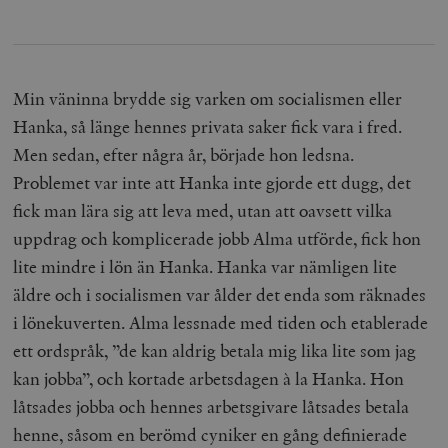
Min väninna brydde sig varken om socialismen eller
Hanka, så länge hennes privata saker fick vara i fred.
Men sedan, efter några år, började hon ledsna.
Problemet var inte att Hanka inte gjorde ett dugg, det
fick man lära sig att leva med, utan att oavsett vilka
uppdrag och komplicerade jobb Alma utförde, fick hon
lite mindre i lön än Hanka. Hanka var nämligen lite
äldre och i socialismen var ålder det enda som räknades
i lönekuverten. Alma lessnade med tiden och etablerade
ett ordspråk, ”de kan aldrig betala mig lika lite som jag
kan jobba”, och kortade arbetsdagen à la Hanka. Hon
låtsades jobba och hennes arbetsgivare låtsades betala
henne, såsom en berömd cyniker en gång definierade