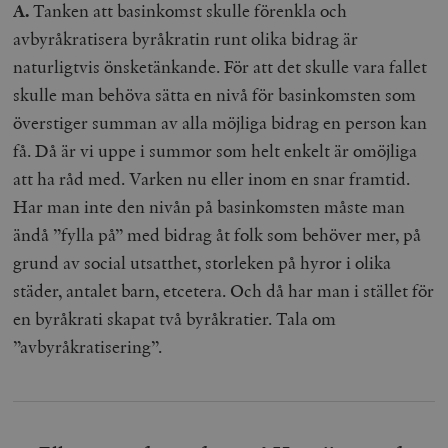
A.
Tanken att basinkomst skulle förenkla och
__cf_bm
Cloudflare
avbyråkratisera byråkratin runt olika bidrag är
Inc.
m
.myfonts.net
naturligtvis önsketänkande. För att det skulle vara fallet
skulle man behöva sätta en nivå för basinkomsten som
överstiger summan av alla möjliga bidrag en person kan
få. Då är vi uppe i summor som helt enkelt är omöjliga
att ha råd med. Varken nu eller inom en snar framtid.
Har man inte den nivån på basinkomsten måste man
ändå ”fylla på” med bidrag åt folk som behöver mer, på
_hjAbsoluteSessionInProgress
Hotjar Ltd
.timbro.se
m
grund av social utsatthet, storleken på hyror i olika
städer, antalet barn, etcetera. Och då har man i stället för
en byråkrati skapat två byråkratier. Tala om
”avbyråkratisering”.
__cf_bm
Cloudflare