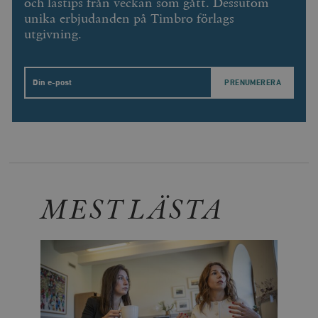
och lästips från veckan som gått. Dessutom
unika erbjudanden på Timbro förlags
utgivning.
Email
MEST LÄSTA