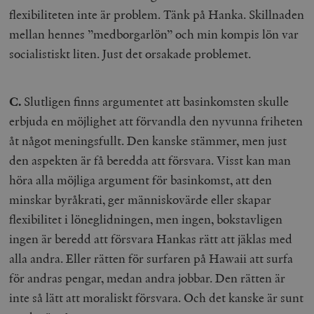
hålla reda på
k
flexibiliteten inte är problem. Tänk på Hanka. Skillnaden
användarinst
i
för Youtube-v
w
mellan hennes ”medborgarlön” och min kompis lön var
inbäddade i
a
webbplatser;
s
socialistiskt liten. Just det orsakade problemet.
också avgör
f
webbplatsbe
w
använder den
eller gamla 
_gid
Google LLC
1 dag
D
av Youtube-
C.
Slutligen finns argumentet att basinkomsten skulle
.timbro.se
G
gränssnittet.
o
erbjuda en möjlighet att förvandla den nyvunna friheten
v
mailchimp_landing_site
Mailchimp
28 dagar
o
timbro.se
åt något meningsfullt. Den kanske stämmer, men just
o
__cf_bm
Cloudflare
30
Denna cookie
den aspekten är få beredda att försvara. Visst kan man
_gat_UA-19195086-1
.timbro.se
54
D
Inc.
minuter
för att skilja
sekunder
c
.podbean.com
människor oc
höra alla möjliga argument för basinkomst, att den
G
Detta är förd
m
för webbplat
minskar byråkrati, ger människovärde eller skapar
i
att göra gilti
i
rapporter o
flexibilitet i löneglidningen, men ingen, bokstavligen
e
användningen
si
deras webbpl
ingen är beredd att försvara Hankas rätt att jäklas med
_
a
_fbp
Meta
3
Används av F
alla andra. Eller rätten för surfaren på Hawaii att surfa
s
Platform Inc.
månader
för att lever
p
.timbro.se
serie
för andras pengar, medan andra jobbar. Den rätten är
t
reklamproduk
såsom realti
inte så lätt att moraliskt försvara. Och det kanske är sunt
_ga_YBG49SLCTY
.timbro.se
1 år 1
D
från
månad
G
tredjepartsa