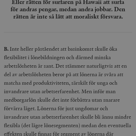
Eller rätten för surfaren på Hawaii att surfa
Inc.
m
.vimeo.com
för andras pengar, medan andra jobbar. Den
rätten är inte så lätt att moraliskt försvara.
B.
Inte heller påståendet att basinkomst skulle öka
flexibilitet i lönebildningen och därmed minska
arbetslösheten är sant. Det stämmer naturligtvis att en
del av arbetslösheten beror på att lönerna är svåra att
matcha med produktiviteten, särskilt för unga och
Leverantör
Namn
Utgång
B
/ Domän
invandrare utan arbetserfarenhet. Men inför man
Leverantör /
Namn
Utgång
Beskrivning
_ga
Google LLC
1 år 1
D
medborgarlön skulle det inte förbättra utan snarare
Domän
.timbro.se
månad
a
U
förvärra läget. Lönerna för just ungdomar och
YSC
Google LLC
Session
Denna cookie 
e
.youtube.com
av YouTube fö
G
invandrare utan arbetserfarenhet skulle bli ännu mindre
spåra visning
a
inbäddade vi
a
flexibla (det lägre lönesegmenten) medan den eventuella
u
VISITOR_INFO1_LIVE
Google LLC
6
Denna cookie 
t
effekten skulle finnas för segment av lönerna där
.youtube.com
månader
av Youtube fö
g