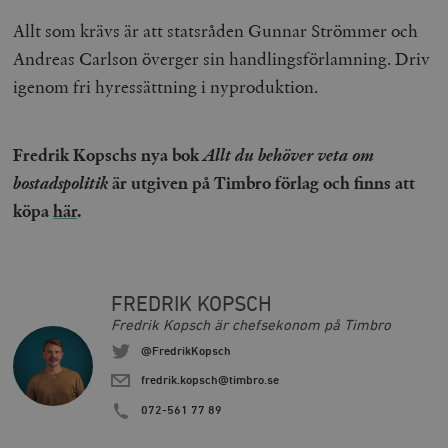
woocommerce_cart_hash
Automattic
S
Inc.
Allt som krävs är att statsråden Gunnar Strömmer och
timbro.se
Andreas Carlson överger sin handlingsförlamning. Driv
igenom fri hyressättning i nyproduktion.
_hjFirstSeen
Hotjar Ltd
.timbro.se
m
Fredrik Kopschs nya bok
Allt du behöver veta om
bostadspolitik
är utgiven på Timbro förlag och finns att
köpa
här
.
woocommerce_items_in_cart
Automattic
S
FREDRIK KOPSCH
Inc.
Fredrik Kopsch är chefsekonom på Timbro
timbro.se
@FredrikKopsch
fredrik.kopsch@timbro.se
wp_woocommerce_session_[abcdef0123456789]
timbro.se
2
072-561 77 89
{32}
__cf_bm
Cloudflare