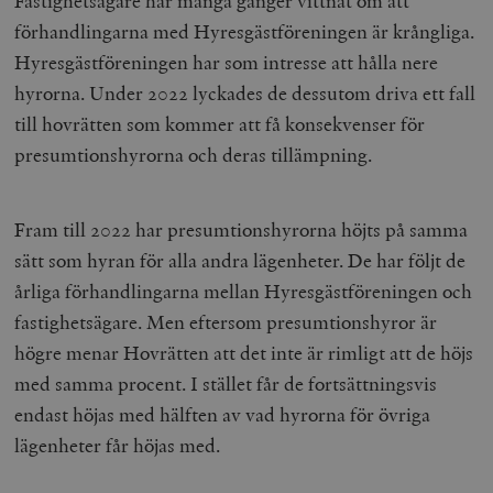
Fastighetsägare har många gånger vittnat om att
förhandlingarna med Hyresgästföreningen är krångliga.
Hyresgästföreningen har som intresse att hålla nere
hyrorna. Under 2022 lyckades de dessutom driva ett fall
till hovrätten som kommer att få konsekvenser för
presumtionshyrorna och deras tillämpning.
Fram till 2022 har presumtionshyrorna höjts på samma
sätt som hyran för alla andra lägenheter. De har följt de
årliga förhandlingarna mellan Hyresgästföreningen och
fastighetsägare. Men eftersom presumtionshyror är
högre menar Hovrätten att det inte är rimligt att de höjs
med samma procent. I stället får de fortsättningsvis
endast höjas med hälften av vad hyrorna för övriga
lägenheter får höjas med.