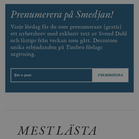
Inc.
månad
av Vimeo-
.vimeo.com
videospelare
_hjIncludedInSessionSample_675006
.timbro.se
2
Prenumerera på Smedjan!
webbplatser.
minuter
_hjSession_675006
.timbro.se
30
Varje lördag får du som prenumerant (gratis)
minuter
ett nyhetsbrev med exklusiv text av Svend Dahl
och lästips från veckan som gått. Dessutom
unika erbjudanden på Timbro förlags
utgivning.
Email
MEST LÄSTA