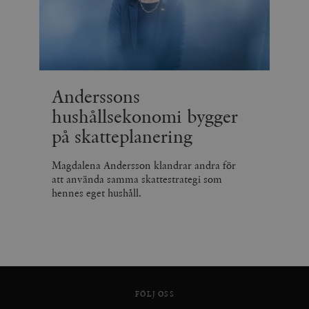
Anderssons
hushållsekonomi bygger
på skatteplanering
Magdalena Andersson klandrar andra för
att använda samma skattestrategi som
hennes eget hushåll.
FÖLJ OSS