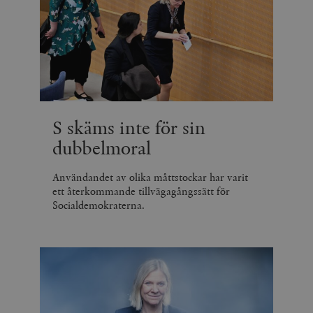
S skäms inte för sin
dubbelmoral
Användandet av olika måttstockar har varit
ett återkommande tillvägagångssätt för
Socialdemokraterna.