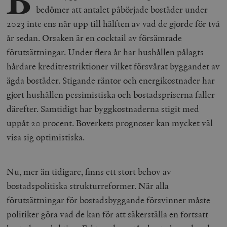
B
bedömer att antalet påbörjade bostäder under
2023 inte ens når upp till hälften av vad de gjorde för två
år sedan. Orsaken är en cocktail av försämrade
förutsättningar. Under flera år har hushållen pålagts
hårdare kreditrestriktioner vilket försvårat byggandet av
ägda bostäder. Stigande räntor och energikostnader har
gjort hushållen pessimistiska och bostadspriserna faller
därefter. Samtidigt har byggkostnaderna stigit med
uppåt 20 procent. Boverkets prognoser kan mycket väl
visa sig optimistiska.
Nu, mer än tidigare, finns ett stort behov av
bostadspolitiska strukturreformer. När alla
förutsättningar för bostadsbyggande försvinner måste
politiker göra vad de kan för att säkerställa en fortsatt