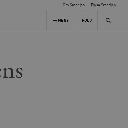
Om Smedjan
Tipsa Smedjan
MENY
FÖLJ
FÖLJ OSS
SEARCH
ens