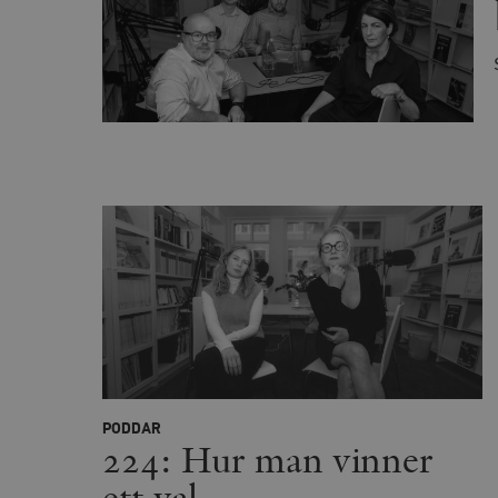
utan strikt nödvändiga cook
Namn
woocommerce_cart_has
_hjFirstSeen
woocommerce_items_in_
wp_woocommerce_sessio
{32}
__cf_bm
_hjAbsoluteSessionInPr
PODDAR
224: Hur man vinner
__cf_bm
ett val