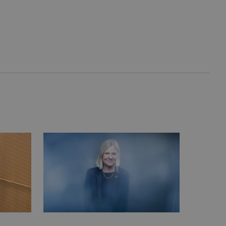
inbäddade videor.
rsal Analytics - vilket är
lystjänst. Denna cookie
t tilldela ett
ierare. Den ingår i varje
darinställningar för
t beräkna besökar-,
öra om
pporterna.
 av Youtube-gränssnittet.
agrar och uppdaterar ett
r att räkna och spåra
s. Detta är fördelaktigt
 av Google Analytics, där
gen av deras webbplats.
dentitetsnumret för
är en variant av _gat-kakan
registreras av Google på
ter, såsom realtidsbud
t bevara
r.