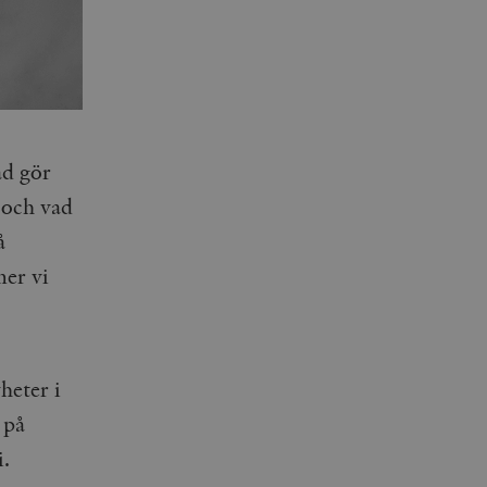
ad gör
k och vad
å
mer vi
heter i
 på
i.