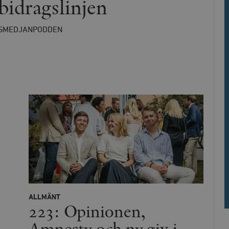
bidragslinjen
ies.
Leverantör
Utgång
Beskrivning
/ Domän
SMEDJANPODDEN
h
Automattic
Session
Hjälper WooCommerce att avgöra när v
Inc.
ändras.
timbro.se
Hotjar Ltd
30
Cookien är inställd så att Hotjar kan s
.timbro.se
minuter
användarens resa för ett totalt antal s
ingen identifierbar information.
cart
Automattic
Session
Hjälper WooCommerce att avgöra när v
Inc.
ändras.
timbro.se
n_[abcdef0123456789]
timbro.se
2 dagar
Cloudflare
30
Denna cookie används för att skilja m
Inc.
minuter
Detta är fördelaktigt för webbplatsen f
.myfonts.net
rapporter om användningen av deras 
ogress
Hotjar Ltd
30
Cookien är inställd så att Hotjar kan s
.timbro.se
minuter
användarens resa för ett totalt antal s
ingen identifierbar information.
ALLMÄNT
223: Opinionen,
Cloudflare
30
Denna cookie används för att skilja m
Inc.
minuter
Detta är fördelaktigt för webbplatsen f
Amnesty och ny giv i
.vimeo.com
rapporter om användningen av deras 