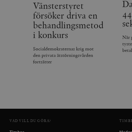
Da
Vänsterstyret
_hjSession_675006
44
försöker driva en
se
behandlingsmetod
i konkurs
När 
tyst
Socialdemokraternas krig mot
beta
den privata ätstörningsvården
fortsätter
VAD VILL DU GÖRA?
TIMB