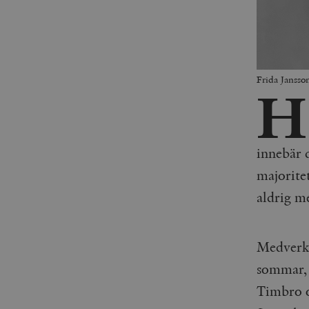
Frida Janss
H
innebär d
majorite
aldrig m
Medverka
sommar, 
Timbro o