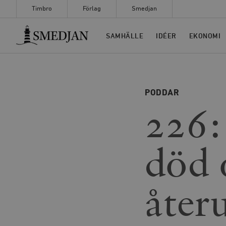
Timbro
Förlag
Smedjan
Timbro
SAMHÄLLE
IDÉER
EKONOMI
PODDAR
226:
död 
åter