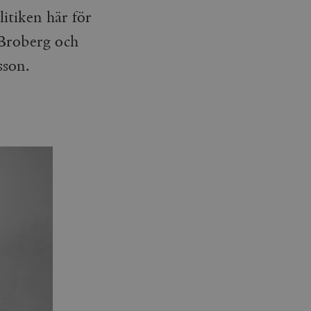
litiken här för
 Broberg och
sson.