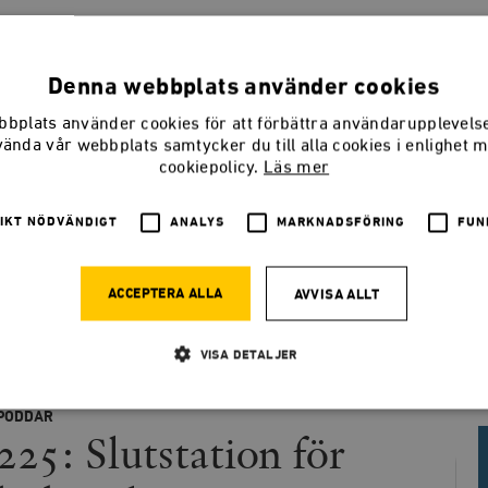
SMEDJANPODDEN
Magasinets veckoliga podcast om nyheter, samhälle och politi
på ämnen eller gäster? Hör av dig till Smedjans redaktion!
Denna webbplats använder cookies
@SmedjanTimbro
smedjan@timbro.se
070 29 29 025
bplats använder cookies för att förbättra användarupplevel
vända vår webbplats samtycker du till alla cookies i enlighet 
cookiepolicy.
Läs mer
IKT NÖDVÄNDIGT
ANALYS
MARKNADSFÖRING
FUN
keln
ACCEPTERA ALLA
AVVISA ALLT
VISA DETALJER
PODDAR
225: Slutstation för
Strikt nödvändigt
Analys
Marknadsföring
Funktioner
llåter kärnwebbplatsfunktioner som användarinloggning och kontohantering. Webbplatsen kan