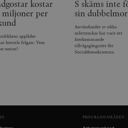
dgostar kostar
S skäms inte f
.timbro.se
30
minuter
 miljoner per
sin dubbelmor
kund
Användandet av olika
måttstockar har varit ett
publikens applåder
återkommande
nat återstår frågan: Vem
tillvägagångssätt för
lar notan?
Socialdemokraterna.
RO
PROGRAMOMRÅDEN