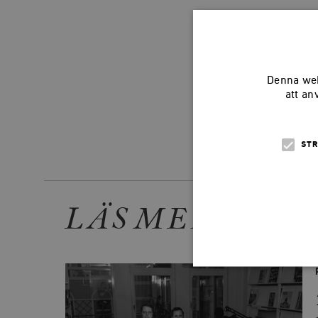
Denna web
att an
STR
Dela arti
LÄS MER
Strikt nödvändiga kakor ti