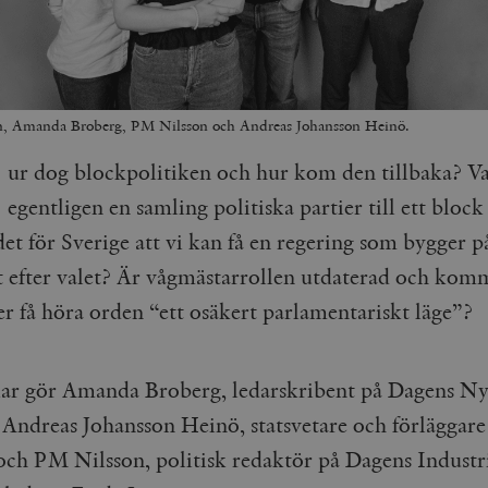
on, Amanda Broberg, PM Nilsson och Andreas Johansson Heinö.
ur dog blockpolitiken och hur kom den tillbaka? V
egentligen en samling politiska partier till ett bloc
et för Sverige att vi kan få en regering som bygger p
t efter valet? Är vågmästarrollen utdaterad och kom
er få höra orden “ett osäkert parlamentariskt läge”?
r gör Amanda Broberg, ledarskribent på Dagens Ny
Andreas Johansson Heinö, statsvetare och förläggare
ch PM Nilsson, politisk redaktör på Dagens Industr