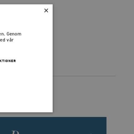
×
k. Har du tips
sen. Genom
med vår
KTIONER
 inte användas ordentligt