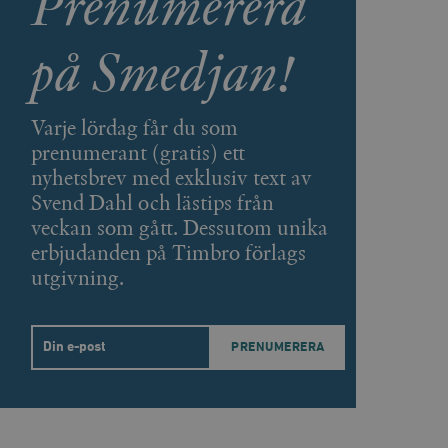
Prenumerera
på Smedjan!
agnens innehåll / data
Varje lördag får du som
påra början av
prenumerant (gratis) ett
essioner. Den innehåller
nyhetsbrev med exklusiv text av
Svend Dahl och lästips från
agnens innehåll / data
veckan som gått. Dessutom unika
erbjudanden på Timbro förlags
utgivning.
ellan människor och bots.
ör att göra giltiga
webbplats.
Email
påra början av
essioner. Den innehåller
ellan människor och bots.
ör att göra giltiga
webbplats.