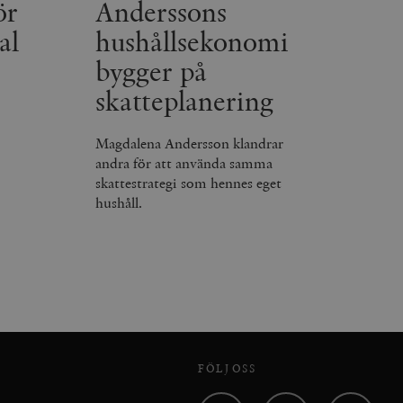
ör
Anderssons
al
hushållsekonomi
bygger på
skatteplanering
Magdalena Andersson klandrar
andra för att använda samma
skattestrategi som hennes eget
hushåll.
FÖLJ OSS