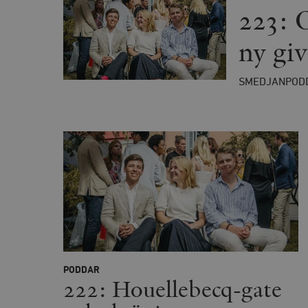
utan strikt nödvändiga cook
223: 
Namn
ny giv
woocommerce_cart_has
SMEDJANPOD
_hjFirstSeen
woocommerce_items_in_
wp_woocommerce_sessio
{32}
__cf_bm
_hjAbsoluteSessionInPr
PODDAR
222: Houellebecq-gate
__cf_bm