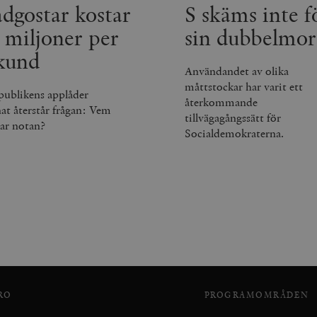
dgostar kostar
S skäms inte f
.timbro.se
30
minuter
 miljoner per
sin dubbelmor
kund
Användandet av olika
måttstockar har varit ett
publikens applåder
återkommande
nat återstår frågan: Vem
tillvägagångssätt för
lar notan?
Socialdemokraterna.
RO
PROGRAMOMRÅDEN