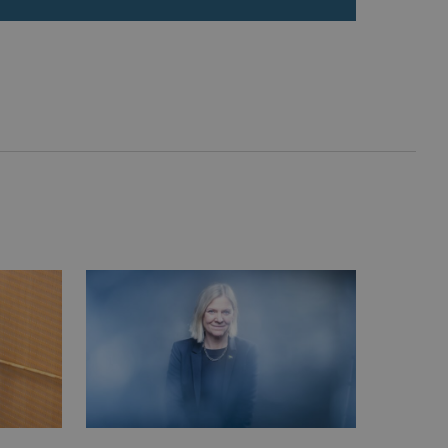
inbäddade videor.
rsal Analytics - vilket är
lystjänst. Denna cookie
t tilldela ett
ierare. Den ingår i varje
darinställningar för
t beräkna besökar-,
öra om
pporterna.
 av Youtube-gränssnittet.
agrar och uppdaterar ett
r att räkna och spåra
s. Detta är fördelaktigt
 av Google Analytics, där
gen av deras webbplats.
dentitetsnumret för
är en variant av _gat-kakan
registreras av Google på
ter, såsom realtidsbud
t bevara
r.