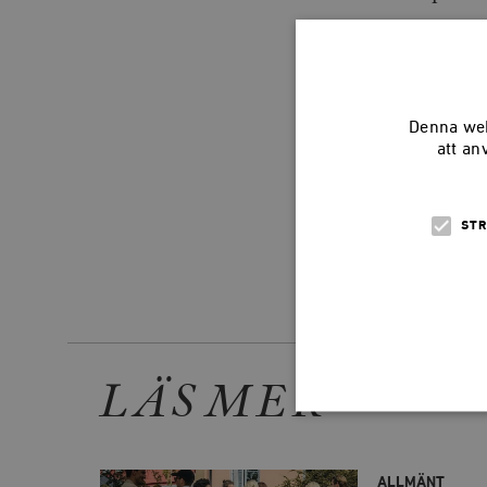
Denna web
att an
STR
Dela arti
LÄS MER
Strikt nödvändiga kakor ti
ALLMÄNT