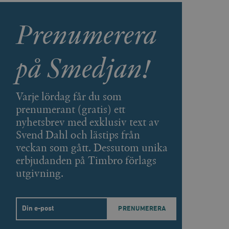
Prenumerera
agnens innehåll / data
på Smedjan!
påra början av
essioner. Den innehåller
Varje lördag får du som
agnens innehåll / data
prenumerant (gratis) ett
nyhetsbrev med exklusiv text av
Svend Dahl och lästips från
veckan som gått. Dessutom unika
ellan människor och bots.
erbjudanden på Timbro förlags
ör att göra giltiga
webbplats.
utgivning.
påra början av
essioner. Den innehåller
Email
ellan människor och bots.
ör att göra giltiga
webbplats.