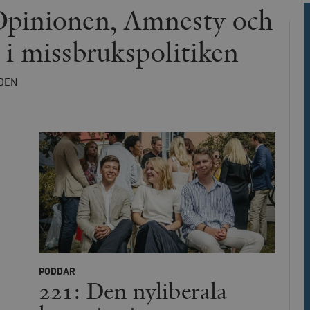
ies.
Opinionen, Amnesty och
Leverantör
Utgång
Beskrivning
 i missbrukspolitiken
/ Domän
h
Automattic
Session
Hjälper WooCommerce att avgöra när v
Inc.
ändras.
timbro.se
DEN
Hotjar Ltd
30
Cookien är inställd så att Hotjar kan s
.timbro.se
minuter
användarens resa för ett totalt antal s
ingen identifierbar information.
cart
Automattic
Session
Hjälper WooCommerce att avgöra när v
Inc.
ändras.
timbro.se
n_[abcdef0123456789]
timbro.se
2 dagar
Cloudflare
30
Denna cookie används för att skilja m
Inc.
minuter
Detta är fördelaktigt för webbplatsen f
.myfonts.net
rapporter om användningen av deras 
ogress
Hotjar Ltd
30
Cookien är inställd så att Hotjar kan s
.timbro.se
minuter
användarens resa för ett totalt antal s
ingen identifierbar information.
PODDAR
221: Den nyliberala
Cloudflare
30
Denna cookie används för att skilja m
Inc.
minuter
Detta är fördelaktigt för webbplatsen f
.vimeo.com
rapporter om användningen av deras 