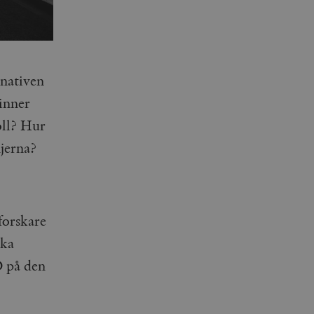
rnativen
inner
oll? Hur
jerna?
forskare
ska
D på den