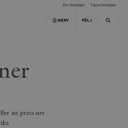
Om Smedjan
Tipsa Smedjan
MENY
FÖLJ
FÖLJ OSS
SEARCH
ner
ller att prata ner
rika