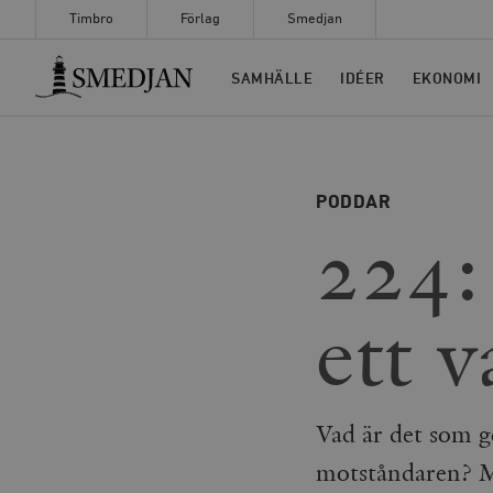
Timbro
Förlag
Smedjan
Timbro
SAMHÄLLE
IDÉER
EKONOMI
PODDAR
224:
ett v
Vad är det som gö
motståndaren? M