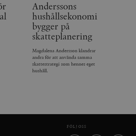
ör
Anderssons
al
hushållsekonomi
bygger på
skatteplanering
Magdalena Andersson klandrar
andra för att använda samma
skattestrategi som hennes eget
hushåll.
FÖLJ OSS