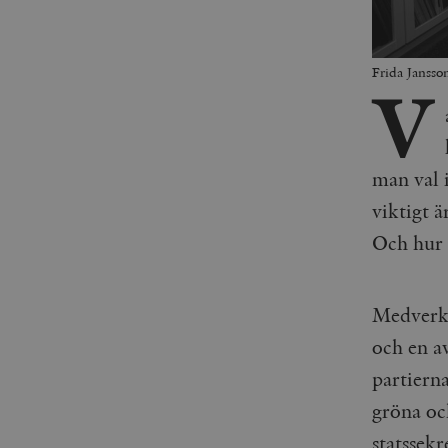
Frida Jansso
V
man val i
viktigt 
Och hur 
Medverka
och en av
partiern
gröna oc
statssekr