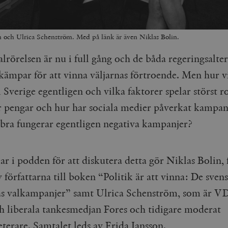
n och Ulrica Schenström. Med på länk är även Niklas Bolin.
alrörelsen är nu i full gång och de båda regeringsalte
kämpar för att vinna väljarnas förtroende. Men hur v
 Sverige egentligen och vilka faktorer spelar störst r
är pengar och hur har sociala medier påverkat kampan
bra fungerar egentligen negativa kampanjer?
r i podden för att diskutera detta gör Niklas Bolin, 
 författarna till boken “Politik är att vinna: De sven
as valkampanjer” samt Ulrica Schenström, som är V
h liberala tankesmedjan Fores och tidigare moderat
eterare. Samtalet leds av Frida Jansson.