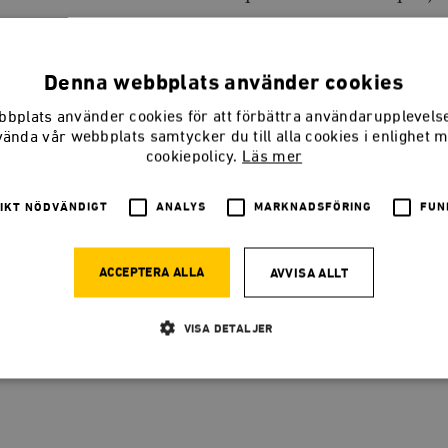
Denna webbplats använder cookies
SMEDJANPODDEN
Magasinets veckoliga podcast om nyheter, samhälle och politi
bplats använder cookies för att förbättra användarupplevel
på ämnen eller gäster? Hör av dig till Smedjans redaktion!
vända vår webbplats samtycker du till alla cookies i enlighet 
cookiepolicy.
Läs mer
@SmedjanTimbro
smedjan@timbro.se
070 29 29 025
IKT NÖDVÄNDIGT
ANALYS
MARKNADSFÖRING
FUN
ACCEPTERA ALLA
AVVISA ALLT
keln
VISA DETALJER
Strikt nödvändigt
Analys
Marknadsföring
Funktioner
llåter kärnwebbplatsfunktioner som användarinloggning och kontohantering. Webbplatsen kan