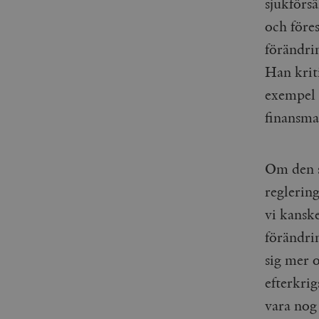
sjukförs
_gid
mailchimp_landing_site
och före
__cf_bm
förändrin
_gat_UA-19195086-1
Han krit
_fbp
exempel
_ga_YBG49SLCTY
finansma
vuid
_hjSessionUser_675006
_hjIncludedInSessionSa
Om den s
reglerin
_hjSession_675006
vi kanske
förändrin
sig mer 
efterkrig
vara nog