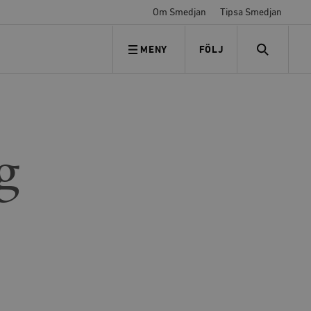
Om Smedjan
Tipsa Smedjan
MENY
FÖLJ
FÖLJ OSS
SEARCH
g