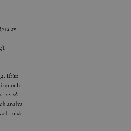
ågra av
g).
gt ifrån
imism och
ad av så
ch analys
akademisk