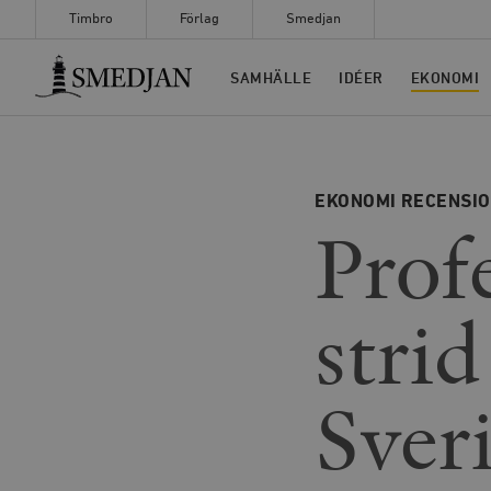
Timbro
Förlag
Smedjan
Timbro
SAMHÄLLE
IDÉER
EKONOMI
EKONOMI
RECENSI
Prof
stri
Sver