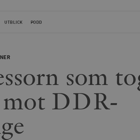
UTBLICK
PODD
ONER
essorn som to
d mot DDR-
ige