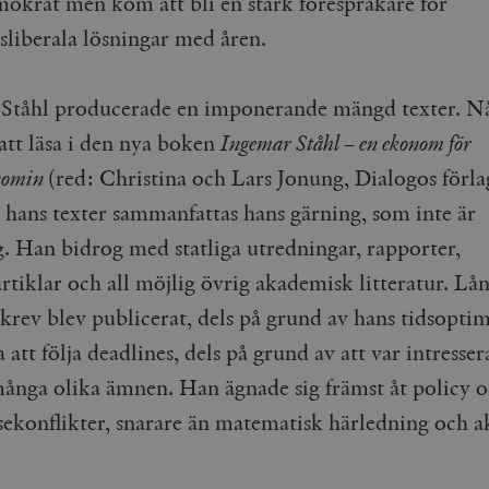
mokrat men kom att bli en stark förespråkare för
liberala lösningar med åren.
Ståhl producerade en imponerande mängd texter. N
att läsa i den nya boken
Ingemar Ståhl – en ekonom för
nomin
(red: Christina och Lars Jonung, Dialogos förla
hans texter sammanfattas hans gärning, som inte är
g. Han bidrog med statliga utredningar, rapporter,
rtiklar och all möjlig övrig akademisk litteratur. Lån
 skrev blev publicerat, dels på grund av hans tidsopt
att följa deadlines, dels på grund av att var intresser
många olika ämnen. Han ägnade sig främst åt policy o
ssekonflikter, snarare än matematisk härledning och 