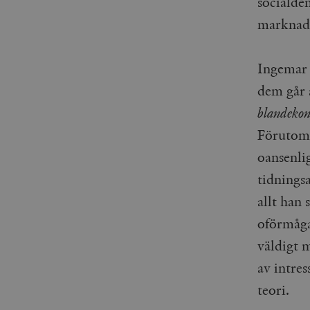
socialde
marknads
Ingemar 
dem går 
blandeko
Förutom 
oansenli
tidningsa
allt han
oförmåga 
väldigt 
av intre
teori.