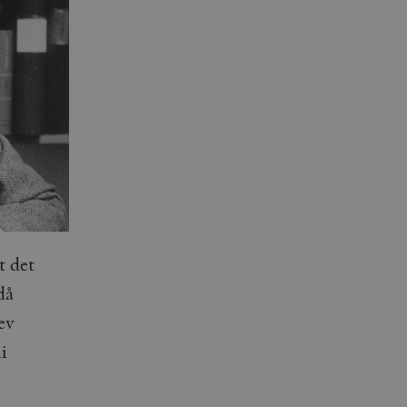
t det
då
ev
i