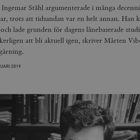
 Ingemar Ståhl argumenterade i många decenni
r, trots att tidsandan var en helt annan. Han k
 och lade grunden för dagens lånebaserade stud
rligen att bli aktuell igen, skriver Mårten Vib
gärning.
RUARI
2019