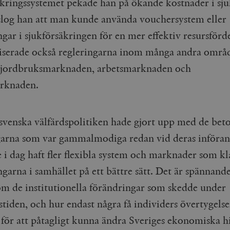
äkringssystemet pekade han på ökande kostnader i sj
Google LLC
1 dag
Denna cookie ställs in av Google Analytics. Den l
Mailchimp
28 dagar
.timbro.se
unikt värde för varje besökt sida och används fö
timbro.se
slog han att man kunde använda vouchersystem eller
sidvisningar.
Cloudflare
30
Denna cookie används för att skilja mellan människor och bot
gar i sjukförsäkringen för en mer effektiv resursförd
.timbro.se
54
Detta är en mönstertyps-cookie som har ställts in
Inc.
minuter
för webbplatsen för att göra giltiga rapporter om användnin
sekunder
mönsterelementet i namnet innehåller det unika i
.podbean.com
iserade också regleringarna inom många andra område
kontot eller webbplatsen det hänför sig till. Det 
som används för att begränsa mängden data som 
Meta
3
Används av Facebook för att leverera en serie reklamproduk
 jordbruksmarknaden, arbetsmarknaden och
webbplatser med hög trafikvolym.
Platform Inc.
månader
från tredjepartsannonsörer
.timbro.se
.timbro.se
1 år 1
Denna cookie används av Google Analytics för at
rknaden.
månad
sessionstillståndet.
Vimeo.com
1 år 1
Dessa kakor används av Vimeo-videospelaren på webbplatse
Inc.
månad
.timbro.se
1 år
.vimeo.com
mple_675006
.timbro.se
2
venska välfärdspolitiken hade gjort upp med de bet
minuter
garna som var gammalmodiga redan vid deras införa
.timbro.se
30
minuter
 i dag haft fler flexibla system och marknader som kl
garna i samhället på ett bättre sätt. Det är spännande
om de institutionella förändringar som skedde under
stiden, och hur endast några få individers övertygels
 för att påtagligt kunna ändra Sveriges ekonomiska hi