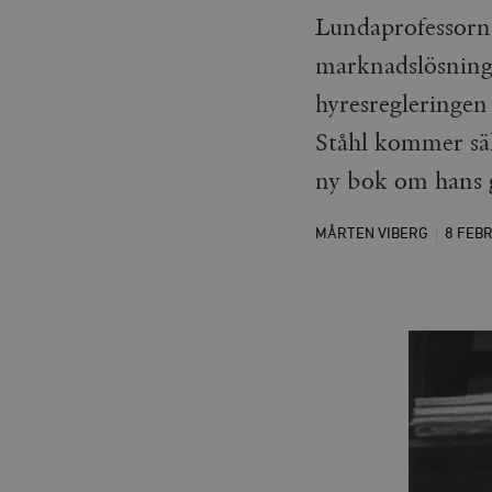
Lundaprofessorn
marknadslösninga
hyresregleringen
Ståhl kommer säke
ny bok om hans 
MÅRTEN VIBERG
8 FEB