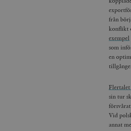
kopplade
exportfö
från börj
konflikt
exempel
som inför
en optim
tillgånge
Flertale
sin tur 
försvåra
Vid pols
annat me