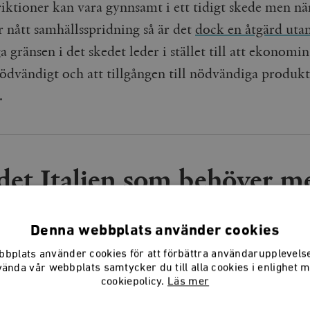
riktioner kan vara gynnsamt i ett tidigt skede men nä
r nått samhällsspridning så är det
dock en åtgärd utan
a gränsen i det skedet leder i stället till att ekonomi
ödvändigt och att tillgången till nödvändiga produkt
.
 det Italien som behöver m
 en månad kanske det är 
Denna webbplats använder cookies
bplats använder cookies för att förbättra användarupplevel
vända vår webbplats samtycker du till alla cookies i enlighet 
cookiepolicy.
Läs mer
s också historiska liknelser som illustrerar problema