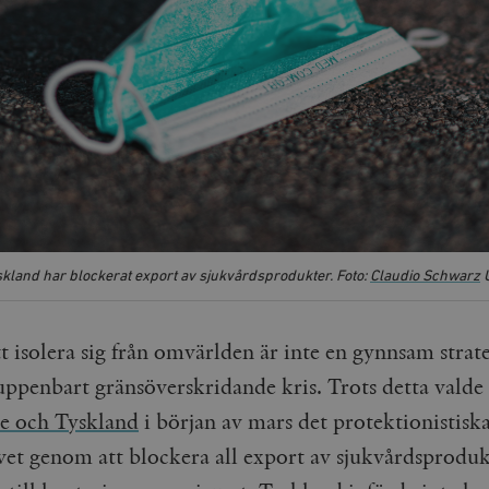
kland har blockerat export av sjukvårdsprodukter. Foto:
Claudio Schwarz
U
tt isolera sig från omvärlden är inte en gynnsam strate
uppenbart gränsöverskridande kris. Trots detta valde
e och Tyskland
i början av mars det protektionistisk
ivet genom att blockera all export av sjukvårdsprodu