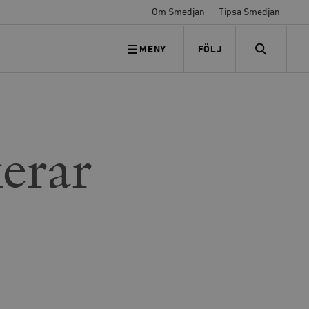
Om Smedjan
Tipsa Smedjan
MENY
FÖLJ
FÖLJ OSS
SEARCH
erar