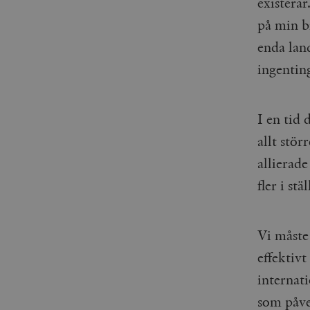
existerar
_gid
mailchimp_landing_site
på min br
__cf_bm
enda land
_gat_UA-19195086-1
ingentin
_fbp
_ga_YBG49SLCTY
I en tid 
vuid
allt stör
_hjSessionUser_675006
_hjIncludedInSessionSa
allierad
fler i stä
_hjSession_675006
Vi måste 
effektivt
internati
som påve