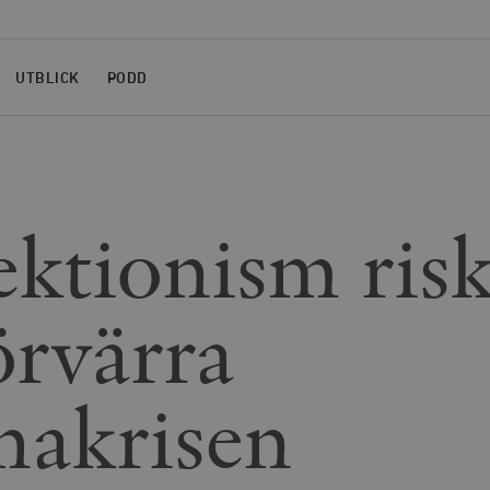
UTBLICK
PODD
ektionism risk
örvärra
nakrisen