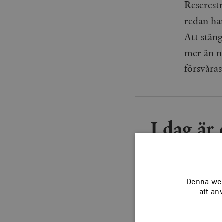
Reserest
redan ha
Att stäng
mer än n
försvåras
I dag är
om
Denna web
att an
Det finn