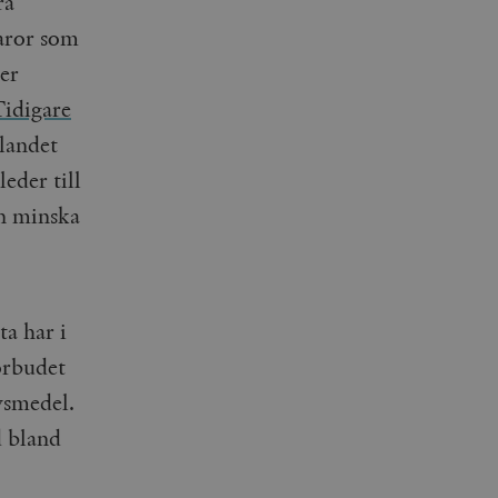
ra
aror som
mer
Tidigare
 landet
eder till
an minska
ta har i
örbudet
vsmedel.
d bland