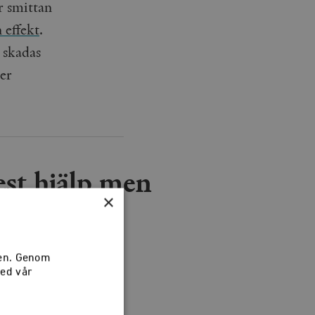
r smittan
 effekt
.
n skadas
er
est hjälp men
×
Sverige
sen. Genom
med vår
tiken med