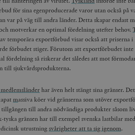
 till hanteringen av viruset.
Tyskland
införde inte ba
rbud för sina egenproducerade varor utan också på v
an var på väg till andra länder. Detta skapar endast 
 och motverkar en optimal fördelning utefter behov.
av temporära exportförbud visar också att priserna i
de förbudet stiger. Förutom att exportförbudet inte l
al fördelning så riskerar det således att mot förmod
n till sjukvårdsprodukterna.
t medlemsländer
har även helt stängt sina gränser. Det
skapat
m
assiva köer vid gränserna som utöver exportf
t tillgången till andra nödvändiga produkter såsom li
k-tyska gränsen har till exempel svenska lastbilar me
dicinsk utrustning
svårigheter att ta sig igenom
.