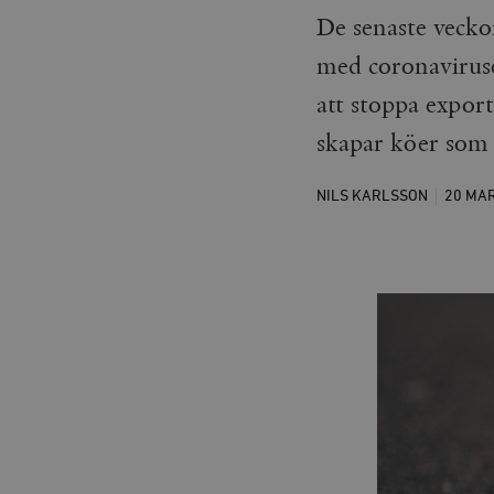
De senaste vecko
med coronaviruse
att stoppa expor
skapar köer som 
NILS KARLSSON
20 MA