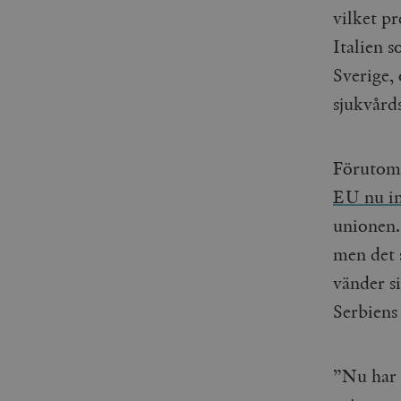
woocommerce_items_in_
vilket pr
Italien 
wp_woocommerce_sessio
{32}
Sverige, 
__cf_bm
sjukvård
_hjAbsoluteSessionInPr
Förutom 
EU nu in
__cf_bm
unionen.
men det 
vänder si
Namn
Namn
Serbiens
_ga
YSC
VISITOR_INFO1_LIVE
”Nu har n