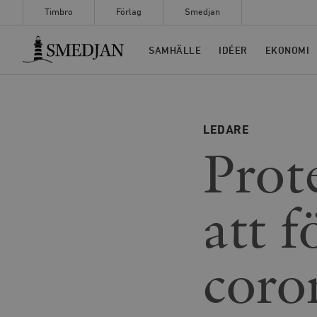
Timbro
Förlag
Smedjan
Timbro
SAMHÄLLE
IDÉER
EKONOMI
LEDARE
Prot
att f
coro