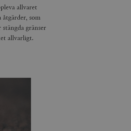
pleva allvaret
a åtgärder, som
r stängda gränser
 allvarligt.