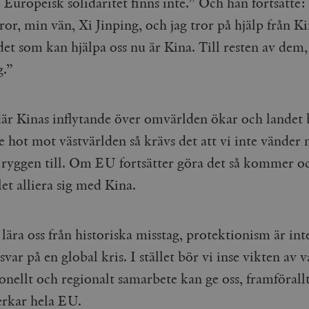
. Europeisk solidaritet finns inte.” Och han fortsatte:
Google LLC
1 dag
Denna cookie ställs in av Google Analytics. Den l
Mailchimp
28 dagar
.timbro.se
unikt värde för varje besökt sida och används fö
or, min vän, Xi Jinping, och jag tror på hjälp från K
timbro.se
sidvisningar.
Cloudflare
30
Denna cookie används för att skilja mellan människor och bot
et som kan hjälpa oss nu är Kina. Till resten av dem,
.timbro.se
54
Detta är en mönstertyps-cookie som har ställts in
Inc.
minuter
för webbplatsen för att göra giltiga rapporter om användnin
sekunder
mönsterelementet i namnet innehåller det unika i
.podbean.com
g.”
kontot eller webbplatsen det hänför sig till. Det 
som används för att begränsa mängden data som 
Meta
3
Används av Facebook för att leverera en serie reklamproduk
webbplatser med hög trafikvolym.
Platform Inc.
månader
från tredjepartsannonsörer
.timbro.se
.timbro.se
1 år 1
Denna cookie används av Google Analytics för at
där Kinas inflytande över omvärlden ökar och landet b
månad
sessionstillståndet.
Vimeo.com
1 år 1
Dessa kakor används av Vimeo-videospelaren på webbplatse
Inc.
månad
re hot mot västvärlden så krävs det att vi inte vänder 
.timbro.se
1 år
.vimeo.com
mple_675006
.timbro.se
2
e ryggen till. Om EU fortsätter göra det så kommer oc
minuter
llet alliera sig med Kina.
.timbro.se
30
minuter
lära oss från historiska misstag, protektionism är inte
 svar på en global kris. I stället bör vi inse vikten av v
onellt och regionalt samarbete kan ge oss, framförallt
rkar hela EU.