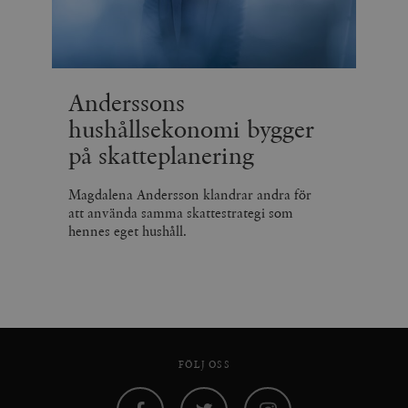
Anderssons
hushållsekonomi bygger
på skatteplanering
Magdalena Andersson klandrar andra för
att använda samma skattestrategi som
hennes eget hushåll.
FÖLJ OSS