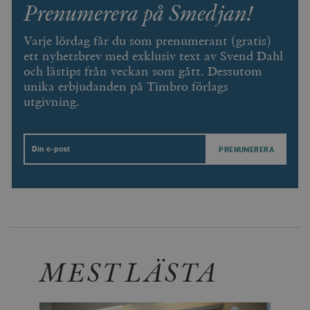
Prenumerera på Smedjan!
.vimeo.com
videospelare
_hjIncludedInSessionSample_675006
.timbro.se
2
webbplatser.
minuter
Varje lördag får du som prenumerant (gratis)
_hjSession_675006
.timbro.se
30
minuter
ett nyhetsbrev med exklusiv text av Svend Dahl
och lästips från veckan som gått. Dessutom
unika erbjudanden på Timbro förlags
utgivning.
Email
MEST LÄSTA