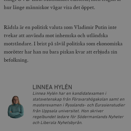
Inc.
timbro.se
hur länge människor vågar visa det öppet.
Rädsla är en politisk valuta som Vladimir Putin inte
_hjFirstSeen
Hotjar Ltd
.timbro.se
m
tvekar att använda mot inhemska och utländska
motståndare. I brist på såväl politiska som ekonomiska
morötter har han nu bara piskan kvar att erbjuda sin
befolkning.
woocommerce_items_in_cart
Automattic
S
LINNEA HYLÉN
Inc.
timbro.se
Linnea Hylén har en kandidatexamen i
statsvetenskap från Försvarshögskolan samt en
masterexamen i Rysslands- och Eurasienstudier
från Uppsala universitet. Hon skriver
wp_woocommerce_session_[abcdef0123456789]
timbro.se
2
regelbundet ledare för Södermanlands Nyheter
{32}
och Liberala Nyhetsbyrån.
__cf_bm
Cloudflare
Inc.
m