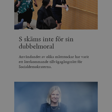
S skäms inte för sin
dubbelmoral
Användandet av olika måttstockar har varit
ett återkommande tillvägagångssätt för
Socialdemokraterna.