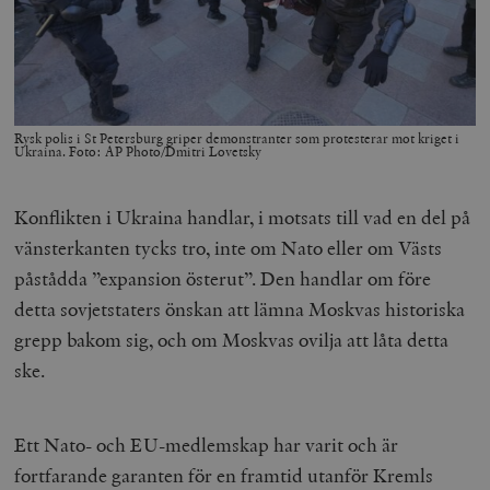
Rysk polis i St Petersburg griper demonstranter som protesterar mot kriget i
Ukraina. Foto: AP Photo/Dmitri Lovetsky
Konflikten i Ukraina handlar, i motsats till vad en del på
vänsterkanten tycks tro, inte om Nato eller om Västs
påstådda ”expansion österut”. Den handlar om före
detta sovjetstaters önskan att lämna Moskvas historiska
grepp bakom sig, och om Moskvas ovilja att låta detta
ske.
Ett Nato- och EU-medlemskap har varit och är
fortfarande garanten för en framtid utanför Kremls