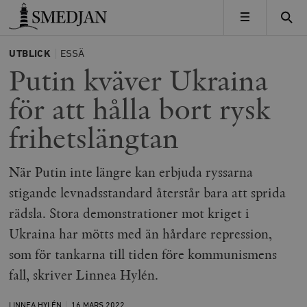
Timbro
MENY
UTBLICK
ESSÄ
Putin kväver Ukraina
för att hålla bort rysk
frihetslängtan
När Putin inte längre kan erbjuda ryssarna
stigande levnadsstandard återstår bara att sprida
rädsla. Stora demonstrationer mot kriget i
Ukraina har mötts med än hårdare repression,
som för tankarna till tiden före kommunismens
fall, skriver Linnea Hylén.
LINNEA HYLÉN
16 MARS
2022