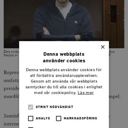
×
Den ryska oppositionsledaren
Aleksej Navalnyj har hållits fängslad sedan
Denna webbplats
början av 2021. Foto: Babuskinsky District Court Press Service via AP
använder cookies
Denna webbplats använder cookies för
Repressionen mot ryska oppositionella har varit
att förbättra användarupplevelsen.
omfattande på senare år. Mordet på
Genom att använda vår webbplats
samtycker du till alla cookies i enlighet
presidentkandidaten Boris Nemtsov år 2015 och
med vår cookiepolicy.
Läs mer
mordförsöken på Aleksej Navalnyj är bara två exempel.
STRIKT NÖDVÄNDIGT
Samtidigt har repressionen breddats i form av ren
ANALYS
MARKNADSFÖRING
internetcensur och de nya så kallade
”fake news”-