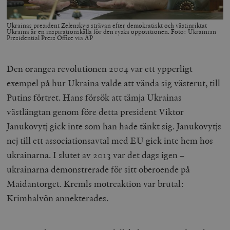
Ukrainas president
Zelenskyjs strävan efter demokratiskt och västinriktat
Ukraina är en inspirationskälla för den ryska oppositionen. Foto: Ukrainian
Presidential Press Office via AP
Den orangea revolutionen 2004 var ett ypperligt
exempel på hur Ukraina valde att vända sig västerut, till
Putins förtret. Hans försök att tämja Ukrainas
västlängtan genom före detta president Viktor
Janukovytj gick inte som han hade tänkt sig. Janukovytjs
nej till ett associationsavtal med EU gick inte hem hos
ukrainarna. I slutet av 2013 var det dags igen –
ukrainarna demonstrerade för sitt oberoende på
Maidantorget. Kremls motreaktion var brutal:
Krimhalvön annekterades.